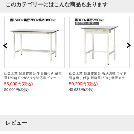
このカテゴリーにはこんな商品もあります
山金工業 軽量作業台 半面棚付き 耐荷
山金工業 軽量作業台 高さ調整 ワイド
重150kg RoHS2指令対応塩ビシート天
引き出し付き 耐荷重150kg 低圧メラミ
板 ワークテーブル 150シリーズ 幅
ン天板 ワークテーブル 150シリーズ
55,000円(税込)
50,200円(税込)
1500×奥行750×高さ950mm SURH-
SUPAH-975W 幅900×奥行750×高さ900
50,000円(税抜)
45,637円(税抜)
1575T-GYW
～1200mm
レビュー