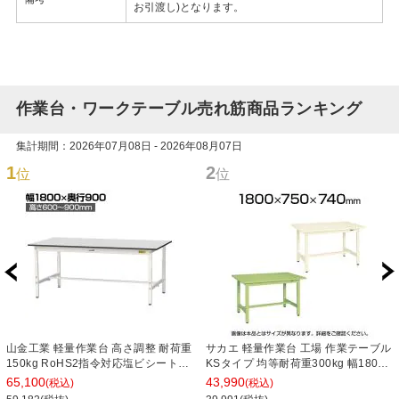
お引渡し)となります。
作業台・ワークテーブル売れ筋商品ランキング
集計期間：2026年07月08日 - 2026年08月07日
1
2
位
位
山金工業 軽量作業台 高さ調整 耐荷重
サカエ 軽量作業台 工場 作業テーブル
150kg RoHS2指令対応塩ビシート天
KSタイプ 均等耐荷重300kg 幅1800×
板 ワークテーブル 150シリーズ 幅
奥行750×高さ740mm KS-187S
65,100
43,990
(税込)
(税込)
1800×奥行900×高さ600～900mm