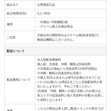
組み立て
お客様組立品
組立時間(目安)
2人 / 40分
・付属品 / 半面棚板1枚
備考
・グリーン購入法適合商品
天板以外の脚部部分はスチール製(粉体塗装)で、
ご注意
耐薬品機能はございません。
配送について
法人様配送費無料
個人様・北海道、沖縄、離島は別途送料
※北海道は1個あたり別途送料11000円(税込)
※沖縄・離島は別途送料お見積り
※個人宅(法人名または屋号の記載がされていな
配送費用について
い)へのお届けには商品1点ごとに別途配送料が発
生いたしますので、予めご了承ください。
(北海道、沖縄、離島への個人宅様へのお届けは、
各エリアの追加送料と個人宅送料(×台数)を合算し
た送料となります)
こちらの商品は車上渡し(配送トラックの荷台での
備考