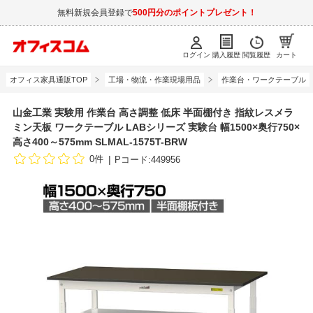
無料新規会員登録で
500円分のポイントプレゼント！
ログイン
購入履歴
閲覧履歴
カート
オフィス家具通販TOP
工場・物流・作業現場用品
作業台・ワークテーブル
山金工業 実験用 作業台 高さ調整 低床 半面棚付き 指紋レスメラ
ミン天板 ワークテーブル LABシリーズ 実験台 幅1500×奥行750×
高さ400～575mm SLMAL-1575T-BRW
0件
Pコード:449956