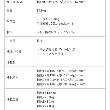
サイズ(本体)
幅1500×奥行750×高さ400～575mm
重量
34.9kg
テーブル / 150kg
耐荷重
半面棚板 / 50kg(1枚あたり)
材質
天板 / 指紋レスメラミン天板
生産国
日本
・高さ調節可能(25mmピッチ)
機能・特徴
・アジャスター付き
梱包数
4
梱包1 / 幅1550×奥行790×高さ35mm
梱包2 / 幅1380×奥行110×高さ70mm
梱包サイズ
梱包3 / 幅410×奥行710×高さ110mm
梱包4 / 幅1365×奥行310×高さ70mm
梱包1 / 15.5kg
梱包2 / 6.3kg
梱包重量
梱包3 / 8.3kg
梱包4 / 4.8kg