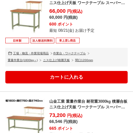
ニス仕上げ天板 ワークテーブル スーパータ
イプ S...
66,000
円(税込)
60,000
円(税抜)
600
ポイント
最短 08/21(金) お届け予定
工場・物流・作業現場用品
作業台・ワークテーブル
重量作業台(1800kg～)
ニス仕上げ積層天板
間口1200mm
山金工業 重量作業台 耐荷重3000kg 積層合板
ニス仕上げ天板 ワークテーブル スーパータ
イプ S...
73,200
円(税込)
66,546
円(税抜)
665
ポイント