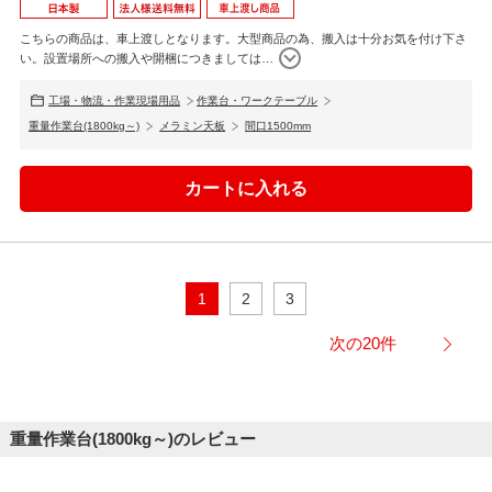
こちらの商品は、車上渡しとなります。大型商品の為、搬入は十分お気を付け下さ
い。設置場所への搬入や開梱につきましては
…
工場・物流・作業現場用品
作業台・ワークテーブル
重量作業台(1800kg～)
メラミン天板
間口1500mm
1
2
3
次の20件
重量作業台(1800kg～)のレビュー