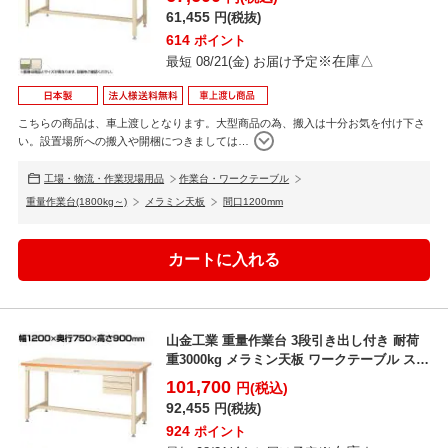
61,455
円(税抜)
614
ポイント
※在庫△
最短 08/21(金) お届け予定
こちらの商品は、車上渡しとなります。大型商品の為、搬入は十分お気を付け下さ
い。設置場所への搬入や開梱につきましては
…
工場・物流・作業現場用品
作業台・ワークテーブル
重量作業台(1800kg～)
メラミン天板
間口1200mm
山金工業 重量作業台 3段引き出し付き 耐荷
重3000kg メラミン天板 ワークテーブル スー
パータ...
101,700
円(税込)
92,455
円(税抜)
924
ポイント