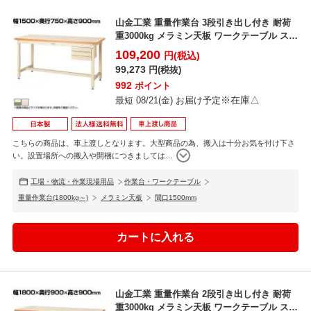
山金工業 重量作業台 3段引き出し付き 耐荷
重3000kg メラミン天板 ワークテーブル スー
パータ...
109,200
円(税込)
99,273
円(税抜)
992
ポイント
※在庫△
最短 08/21(金) お届け予定
こちらの商品は、車上渡しとなります。大型商品の為、搬入は十分お気を付け下さ
い。設置場所への搬入や開梱につきましては
…
工場・物流・作業現場用品
作業台・ワークテーブル
重量作業台(1800kg～)
メラミン天板
間口1500mm
山金工業 重量作業台 2段引き出し付き 耐荷
重3000kg メラミン天板 ワークテーブル スー