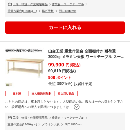
工場・物流・作業現場用品
作業台・ワークテーブル
重量作業台(1800kg～)
塩ビ天板
間口1800mm
山金工業 重量作業台 全面棚付き 耐荷重
3000kg メラミン天板 ワークテーブル スーパ
ータイプ ...
99,900
円(税込)
90,819
円(税抜)
908
ポイント
最短 08/21(金) お届け予定
こちらの商品は、車上渡しとなります。大型商品の為、搬入は十分お気を付け下さ
い。設置場所への搬入や開梱につきましては
…
工場・物流・作業現場用品
作業台・ワークテーブル
重量作業台(1800kg～)
メラミン天板
間口1800mm