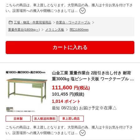
こちらの商品は、車上渡しとなります。大型商品の為、搬入は十分お気を付け下さ
い。設置場所への搬入や開梱につきましては
…
工場・物流・作業現場用品
作業台・ワークテーブル
重量作業台(1800kg～)
メラミン天板
間口1800mm
山金工業 重量作業台 2段引き出し付き 耐荷
重3000kg 塩ビシート天板 ワークテーブル ス
ーパー...
111,600
円(税込)
101,455
円(税抜)
1,014
ポイント
※在庫△
最短 08/21(金) お届け予定
こちらの商品は、車上渡しとなります。大型商品の為、搬入は十分お気を付け下さ
い。設置場所への搬入や開梱につきましては
…