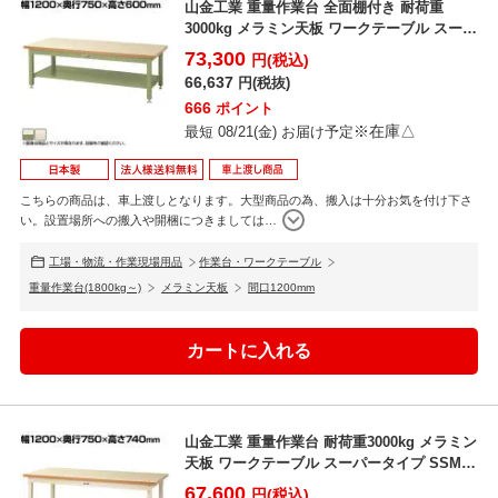
山金工業 重量作業台 全面棚付き 耐荷重
3000kg メラミン天板 ワークテーブル スーパ
ータイプ ...
73,300
円(税込)
66,637
円(税抜)
666
ポイント
※在庫△
最短 08/21(金) お届け予定
こちらの商品は、車上渡しとなります。大型商品の為、搬入は十分お気を付け下さ
い。設置場所への搬入や開梱につきましては
…
工場・物流・作業現場用品
作業台・ワークテーブル
重量作業台(1800kg～)
メラミン天板
間口1200mm
山金工業 重量作業台 耐荷重3000kg メラミン
天板 ワークテーブル スーパータイプ SSM-
12...
67,600
円(税込)