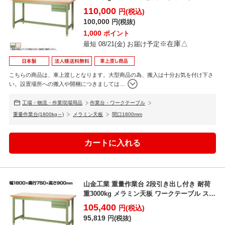
パータ...
110,000
円(税込)
100,000
円(税抜)
1,000
ポイント
※在庫△
最短 08/21(金) お届け予定
こちらの商品は、車上渡しとなります。大型商品の為、搬入は十分お気を付け下さ
い。設置場所への搬入や開梱につきましては
…
工場・物流・作業現場用品
作業台・ワークテーブル
重量作業台(1800kg～)
メラミン天板
間口1800mm
山金工業 重量作業台 2段引き出し付き 耐荷
重3000kg メラミン天板 ワークテーブル スー
パータ...
105,400
円(税込)
95,819
円(税抜)