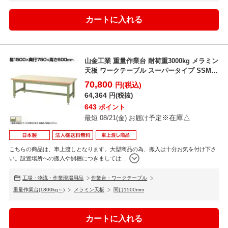
山金工業 重量作業台 耐荷重3000kg メラミン
天板 ワークテーブル スーパータイプ SSML-
1...
70,800
円(税込)
64,364
円(税抜)
643
ポイント
※在庫△
最短 08/21(金) お届け予定
こちらの商品は、車上渡しとなります。大型商品の為、搬入は十分お気を付け下さ
い。設置場所への搬入や開梱につきましては
…
工場・物流・作業現場用品
作業台・ワークテーブル
重量作業台(1800kg～)
メラミン天板
間口1500mm