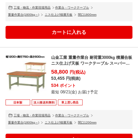
工場・物流・作業現場用品
作業台・ワークテーブル
重量作業台(1800kg～)
ニス仕上げ積層天板
間口1800mm
山金工業 重量作業台 耐荷重3000kg 積層合板
ニス仕上げ天板 ワークテーブル スーパータ
イプ S...
58,800
円(税込)
53,455
円(税抜)
534
ポイント
最短 08/21(金) お届け予定
工場・物流・作業現場用品
作業台・ワークテーブル
重量作業台(1800kg～)
ニス仕上げ積層天板
間口1200mm