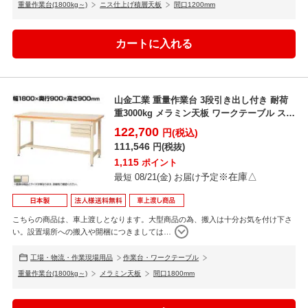
重量作業台(1800kg～)
ニス仕上げ積層天板
間口1200mm
山金工業 重量作業台 3段引き出し付き 耐荷
重3000kg メラミン天板 ワークテーブル スー
パータ...
122,700
円(税込)
111,546
円(税抜)
1,115
ポイント
※在庫△
最短 08/21(金) お届け予定
こちらの商品は、車上渡しとなります。大型商品の為、搬入は十分お気を付け下さ
い。設置場所への搬入や開梱につきましては
…
工場・物流・作業現場用品
作業台・ワークテーブル
重量作業台(1800kg～)
メラミン天板
間口1800mm