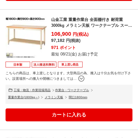
山金工業 重量作業台 全面棚付き 耐荷重
3000kg メラミン天板 ワークテーブル スーパ
ータイプ ...
106,900
円(税込)
97,182
円(税抜)
971
ポイント
最短 08/21(金) お届け予定
こちらの商品は、車上渡しとなります。大型商品の為、搬入は十分お気を付け下さ
い。設置場所への搬入や開梱につきましては
…
工場・物流・作業現場用品
作業台・ワークテーブル
重量作業台(1800kg～)
メラミン天板
間口1800mm