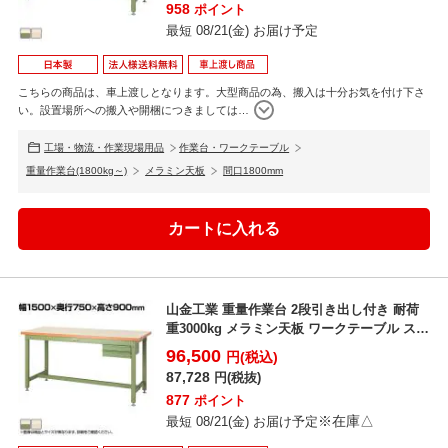
958
ポイント
最短 08/21(金) お届け予定
こちらの商品は、車上渡しとなります。大型商品の為、搬入は十分お気を付け下さ
い。設置場所への搬入や開梱につきましては
…
工場・物流・作業現場用品
作業台・ワークテーブル
重量作業台(1800kg～)
メラミン天板
間口1800mm
山金工業 重量作業台 2段引き出し付き 耐荷
重3000kg メラミン天板 ワークテーブル スー
パータ...
96,500
円(税込)
87,728
円(税抜)
877
ポイント
※在庫△
最短 08/21(金) お届け予定