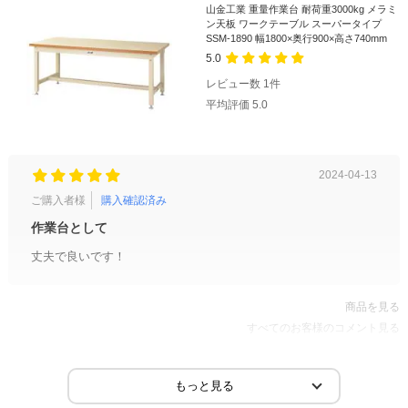
山金工業 重量作業台 耐荷重3000kg メラミ
ン天板 ワークテーブル スーパータイプ
SSM-1890 幅1800×奥行900×高さ740mm
5.0
レビュー数
1
件
平均評価
5.0
2024-04-13
ご購入者様
購入確認済み
作業台として
丈夫で良いです！
商品を見る
すべてのお客様のコメント見る