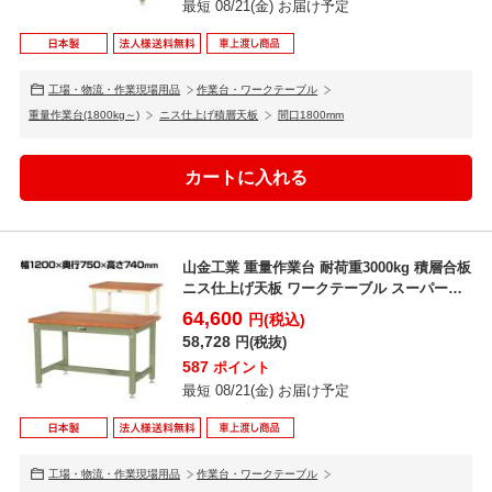
最短 08/21(金) お届け予定
工場・物流・作業現場用品
作業台・ワークテーブル
重量作業台(1800kg～)
ニス仕上げ積層天板
間口1800mm
山金工業 重量作業台 耐荷重3000kg 積層合板
ニス仕上げ天板 ワークテーブル スーパータ
イプ S...
64,600
円(税込)
58,728
円(税抜)
587
ポイント
最短 08/21(金) お届け予定
工場・物流・作業現場用品
作業台・ワークテーブル