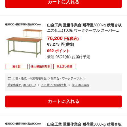
山金工業 重量作業台 耐荷重3000kg 積層合板
ニス仕上げ天板 ワークテーブル スーパータ
イプ S...
76,200
円(税込)
69,273
円(税抜)
692
ポイント
最短 08/21(金) お届け予定
工場・物流・作業現場用品
作業台・ワークテーブル
重量作業台(1800kg～)
ニス仕上げ積層天板
間口1800mm
山金工業 重量作業台 耐荷重3000kg 積層合板