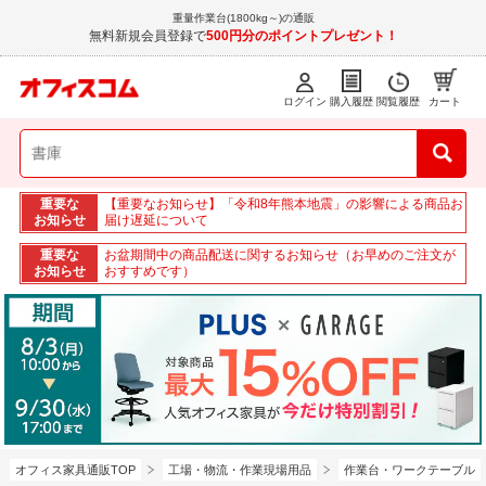
重量作業台(1800kg～)の通販
無料新規会員登録で
500円分のポイントプレゼント！
ログイン
購入履歴
閲覧履歴
カート
重要な
【重要なお知らせ】「令和8年熊本地震」の影響による商品お
お知らせ
届け遅延について
重要な
お盆期間中の商品配送に関するお知らせ（お早めのご注文が
お知らせ
おすすめです）
オフィス家具通販TOP
工場・物流・作業現場用品
作業台・ワークテーブル