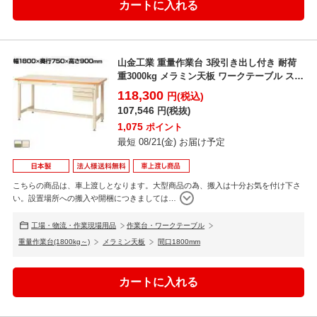
山金工業 重量作業台 3段引き出し付き 耐荷
重3000kg メラミン天板 ワークテーブル スー
パータ...
118,300
円(税込)
107,546
円(税抜)
1,075
ポイント
最短 08/21(金) お届け予定
こちらの商品は、車上渡しとなります。大型商品の為、搬入は十分お気を付け下さ
い。設置場所への搬入や開梱につきましては
…
工場・物流・作業現場用品
作業台・ワークテーブル
重量作業台(1800kg～)
メラミン天板
間口1800mm