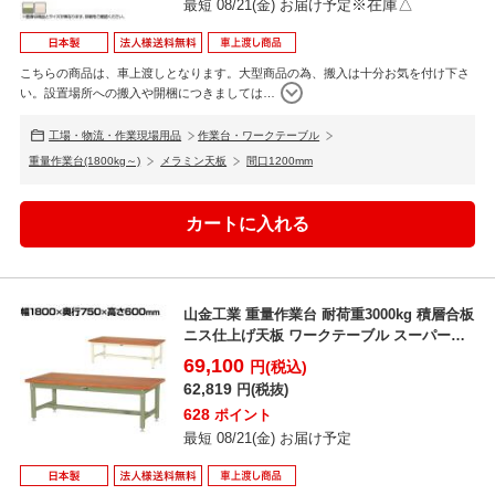
※在庫△
最短 08/21(金) お届け予定
こちらの商品は、車上渡しとなります。大型商品の為、搬入は十分お気を付け下さ
い。設置場所への搬入や開梱につきましては
…
工場・物流・作業現場用品
作業台・ワークテーブル
重量作業台(1800kg～)
メラミン天板
間口1200mm
山金工業 重量作業台 耐荷重3000kg 積層合板
ニス仕上げ天板 ワークテーブル スーパータ
イプ S...
69,100
円(税込)
62,819
円(税抜)
628
ポイント
最短 08/21(金) お届け予定