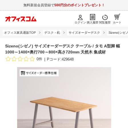
無料新規会員登録で
500円分のポイントプレゼント！
ログイン
購入履歴
閲覧履歴
カート
オフィス家具通販TOP
デスク・机
サイズオーダーデスク
Sizeno(
Sizeno(シゼノ) サイズオーダーデスク テーブル / タモ A型脚 幅
1000～1400×奥行700～800×高さ720mm 天然木 集成材
0件
Pコード:429648