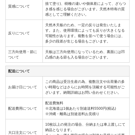
捨て塗り)、樹種の違いや個体差によって、ざらつ
質感について
き感を感じる場合がございます。天然木特有の質
感としてご理解ください。
天然木天板のため、一定の反りは発生いたしま
す。また、使用環境によっても反りが大きくなる
反りについて
可能性があります。複数を並べて使う場合には、
多少の段差が生じる場合もございます。
三方向使用・節に
天板は三方向使用になっているため、裏面には凹
ついて
凸感のある節も入る場合がございます。
配送について
この商品は受注生産の為、複数注文や出荷量の多
お届け日について
い時期などはさらにお時間を頂戴する可能性がご
ざいます。納期詳細はお問い合わせください。
配送費無料
配送費用について
※北海道は1個あたり別途送料5500円(税込)
※沖縄・離島は別途送料お見積り
10枚以上の発注の場合、分納または車上渡しにて
納品となります。
大口注文について