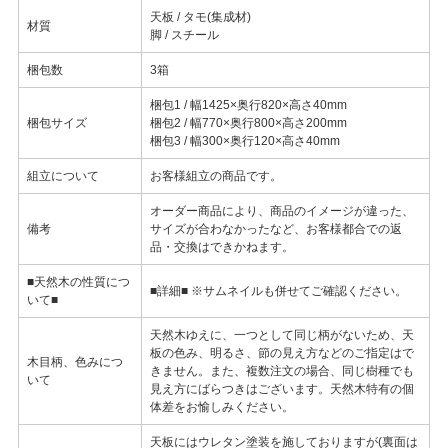
天板 / タモ(集成材)
材質
脚 / スチール
梱包数
3箱
梱包1 / 幅1425×奥行820×高さ40mm
梱包サイズ
梱包2 / 幅770×奥行800×高さ200mm
梱包3 / 幅300×奥行120×高さ40mm
組立について
お客様組立の商品です。
オーダー商品により、商品のイメージが違った、
備考
サイズが合わなかったなど、お客様都合での返
品・交換はできかねます。
■天然木の性質につ
■詳細■ ※サムネイルも併せてご確認ください。
いて■
天然木ゆえに、一つとして同じ柄がないため、天
板の色み、明るさ、節の見え方などのご指定はで
木目柄、色みにつ
きません。また、複数注文の場合、同じ樹種でも
いて
見え方にばらつきはございます。天然木特有の個
体差をお愉しみください。
天板にはウレタン塗装を施しておりますが(裏面は