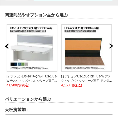
関連商品やオプション品から選ぶ
[オプション]US-164P-Q W4 | US-1 US-
[オプション]US-16UC BK | US-W デス
[
バイ
W デスクトップパネル シリーズ専用
クトップパネル シリーズ専用 アンダー
バイオPETクロス ホワイトフレーム 幅
41,980円(税込)
カバー 本体ブラック 幅784×高さ76mm
4,150円(税込)
ル
3
プ
1598×高さ400mm パネル厚さ25mm プ
厚さ24mm プラス PLUS
パ
ラス PLUS
バリエーションから選ぶ
天板抗菌加工