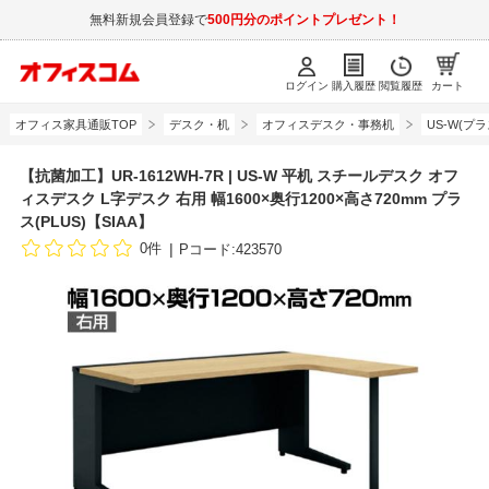
無料新規会員登録で
500円分のポイントプレゼント！
ログイン
購入履歴
閲覧履歴
カート
オフィス家具通販TOP
デスク・机
オフィスデスク・事務机
US-W(プラ
【抗菌加工】UR-1612WH-7R | US-W 平机 スチールデスク オフ
ィスデスク L字デスク 右用 幅1600×奥行1200×高さ720mm プラ
ス(PLUS)【SIAA】
0件
Pコード:423570