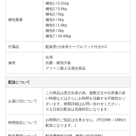
梱包1 / 0.31kg
梱包2 / 5.6kg
梱包3 / 5kg
梱包重量
梱包4 / 5kg
梱包5 / 1.8kg
梱包6 / 2kg
梱包7 / 28.46kg
付属品
配線受け(余長ケーブルフック付き)×2
右用
備考
抗菌・耐指天板
グリーン購入法適合商品
配送について
この商品は受注生産の為、複数注文や出荷量の多
い時期などはさらにお時間を頂戴する可能性がご
お届け日について
ざいます。納期詳細はお問い合わせください。
※土日祝日配送は見積対応になります。
お時間のご指定は出来ません。(平日9時～18時の
時間指定について
配送となります。)
配送費用について
配送費無料(沖縄・離島は別途送料)