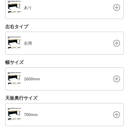
あり
左右タイプ
右用
幅サイズ
1600mm
天板奥行サイズ
700mm