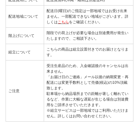
配送日(曜日)のご指定は一部地域ではお受け出来
配送地域について
ません。一部配送できない地域がございます。詳
しくは
こちら
をご確認ください。
階段での荷上げが必要な場合は別途費用が発生い
階上げについて
たしますので、ご相談下さい。
こちらの商品は組立設置付きでのお届けとなりま
組立について
す。
受注生産品のため、入金確認後のキャンセルは出
来ません。
「お届け日のご連絡」メール以後の納期変更・再
配送には変更手数料として売価(税込)の10%頂戴
致します。
ご注意
駐車場から納品場所までの距離が著しく離れてい
るなど、作業に大幅な遅延が生じる場合は別途費
用をご請求させていただきます。
※組立サービスは一部地域ではご利用いただけま
せん。詳しくはお問い合わせください。