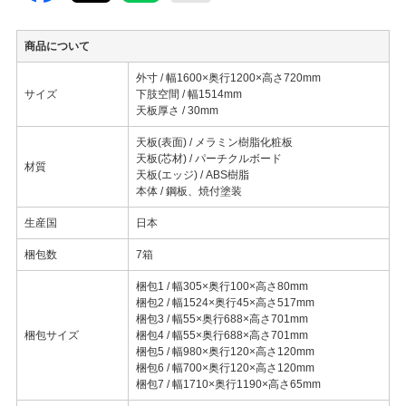
商品について
外寸 / 幅1600×奥行1200×高さ720mm
サイズ
下肢空間 / 幅1514mm
天板厚さ / 30mm
天板(表面) / メラミン樹脂化粧板
天板(芯材) / パーチクルボード
材質
天板(エッジ) / ABS樹脂
本体 / 鋼板、焼付塗装
生産国
日本
梱包数
7箱
梱包1 / 幅305×奥行100×高さ80mm
梱包2 / 幅1524×奥行45×高さ517mm
梱包3 / 幅55×奥行688×高さ701mm
梱包サイズ
梱包4 / 幅55×奥行688×高さ701mm
梱包5 / 幅980×奥行120×高さ120mm
梱包6 / 幅700×奥行120×高さ120mm
梱包7 / 幅1710×奥行1190×高さ65mm