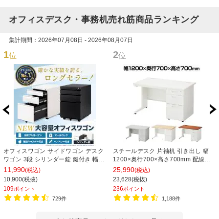
オフィスデスク・事務机売れ筋商品ランキング
集計期間：2026年07月08日 - 2026年08月07日
1
2
位
位
オフィスワゴン サイドワゴン デスク
スチールデスク 片袖机 引き出し 幅
ワゴン 3段 シリンダー錠 鍵付き 幅
1200×奥行700×高さ700mm 配線穴
390×奥行510×高さ600mm【ホワイ
事務机 ビジネスデスク
11,990
25,990
(税込)
(税込)
ト・ブラック】
10,900(税抜)
23,628(税抜)
109
236
ポイント
ポイント
729件
1,188件