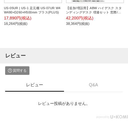
US-05UR | US-1 足元棚 US-07UR W4
【追加/増設用】ABW ハイデスク スタ
W480×D260×H500mm プラス(PLUS)
ンディングデスク 増連セット 窓際/壁
面 お洒落空間 選べる天板×選べるスチ
17,890円(税込)
42,200円(税込)
ール脚 幅1400×奥行600×高さ1000mm
16,264円(税抜)
38,364円(税抜)
レビュー
質問する
レビュー
Q&A
レビュー投稿がありません。