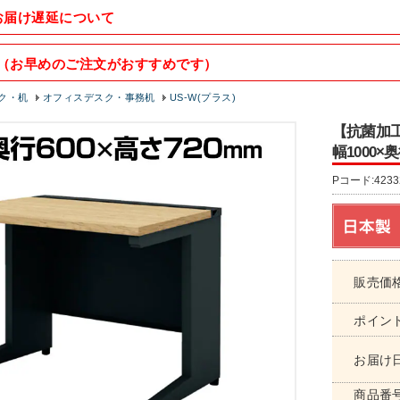
お届け遅延について
（お早めのご注文がおすすめです）
ク・机
オフィスデスク・事務机
US-W(プラス)
【抗菌加工】
幅1000×
Pコード:4233
販売価
ポイン
お届け
商品番