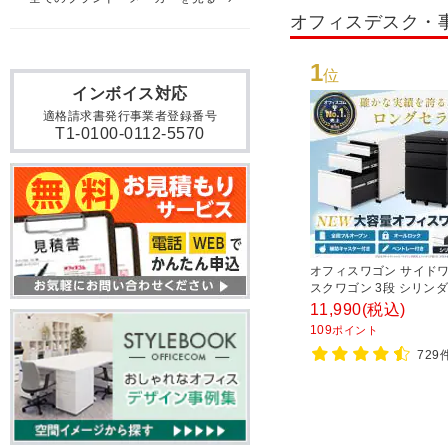
オフィスデスク・
1
位
インボイス対応
適格請求書発行事業者登録番号
T1-0100-0112-5570
オフィスワゴン サイドワ
スクワゴン 3段 シリンダ
付き 幅390×奥行510×
11,990
(税込)
600mm【ホワイト・ブ
109
ポイント
729