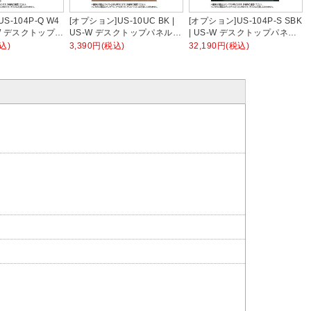
S-104P-Q W4
[オプション]US-10UC BK |
[オプション]US-104P-S SBK
S-W デスクトップパ
US-W デスクトップパネル
| US-W デスクトップパネル
ズ専用 バイオ
シリーズ専用 アンダーカバ
シリーズ専用 スチール 本体
込)
3,390円(税込)
32,190円(税込)
 ホワイトフレーム
ー 本体ブラック 幅484×高さ
ブラック 幅998×高さ400mm
400mm パネル厚
76mm 厚さ24mm プラス
パネル厚さ25mm プラス
ス PLUS
PLUS
PLUS