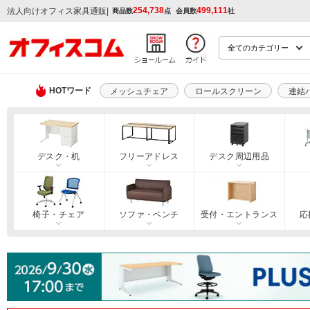
254,738
499,111
|
法人向けオフィス家具通販
商品数
点
会員数
社
HOTワード
メッシュチェア
ロールスクリーン
連結
デスク・机
フリーアドレス
デスク周辺用品
椅子・チェア
ソファ・ベンチ
受付・エントランス
応