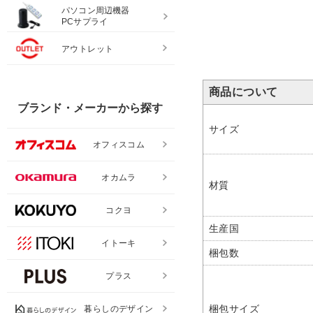
パソコン周辺機器
[オプション]US-104P-S 
PCサプライ
US-1 US-W デスクトッ
ネル シリーズ専用 スチ
32,190円(税込)
アウトレット
本体ホワイト 幅998×高
400mm パネル厚さ25m
ラス PLUS
商品について
ブランド・メーカーから探す
サイズ
オフィスコム
オカムラ
材質
コクヨ
生産国
イトーキ
梱包数
プラス
梱包サイズ
暮らしのデザイン