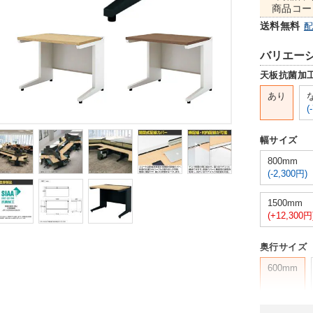
商品コー
送料無料
バリエー
天板抗菌加
あり
(
幅サイズ
800mm
(-2,300円)
1500mm
(+12,300円
奥行サイズ
600mm