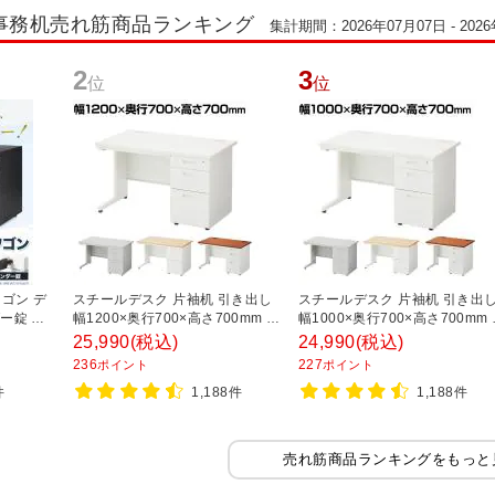
事務机売れ筋商品ランキング
集計期間：2026年07月07日 - 202
2
3
位
位
ゴン デ
スチールデスク 片袖机 引き出し
スチールデスク 片袖机 引き出
ー錠 鍵
幅1200×奥行700×高さ700mm 配
幅1000×奥行700×高さ700mm
高さ
線穴 事務机 ビジネスデスク
線穴 事務机 ビジネスデスク
25,990
(税込)
24,990
(税込)
ラック】
236
227
ポイント
ポイント
件
1,188件
1,188件
売れ筋商品ランキングをもっと