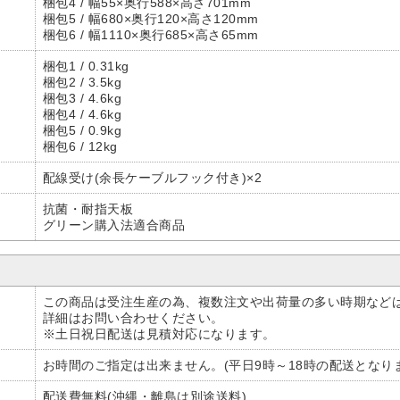
梱包4 / 幅55×奥行588×高さ701mm
梱包5 / 幅680×奥行120×高さ120mm
梱包6 / 幅1110×奥行685×高さ65mm
梱包1 / 0.31kg
梱包2 / 3.5kg
梱包3 / 4.6kg
梱包4 / 4.6kg
梱包5 / 0.9kg
梱包6 / 12kg
配線受け(余長ケーブルフック付き)×2
抗菌・耐指天板
グリーン購入法適合商品
この商品は受注生産の為、複数注文や出荷量の多い時期など
詳細はお問い合わせください。
※土日祝日配送は見積対応になります。
お時間のご指定は出来ません。(平日9時～18時の配送となり
配送費無料(沖縄・離島は別途送料)