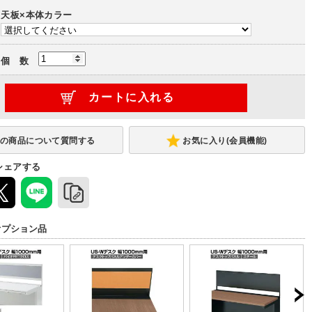
天板×本体カラー
個 数
お気に入り(会員機能)
シェアする
オプション品