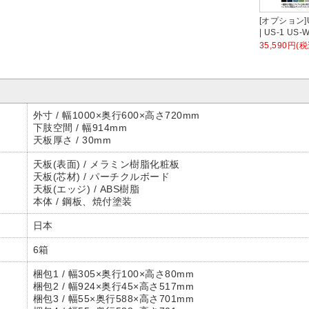
W4 |
[オプション]US-104P-Q SBK
[オプション]US-104P-Q SBK
[オプション]U
プパ
| US-W デスクトップパネル
| US-W デスクトップパネル
| US-1 U
ール
シリーズ専用 光触媒クロス
シリーズ専用 バイオPETクロ
ネル シリー
35,590円(税込)
35,590円(税込)
35,590円(税
さ
ブラックフレーム 幅998×高
ス ブラックフレーム 幅998×
PETクロス
m プ
さ400mm パネル厚さ25mm
高さ400mm パネル厚さ
幅998×高さ
プラス PLUS
25mm プラス PLUS
さ25mm プラ
外寸 / 幅1000×奥行600×高さ720mm
下肢空間 / 幅914mm
天板厚さ / 30mm
天板(表面) / メラミン樹脂化粧板
天板(芯材) / パーチクルボード
天板(エッジ) / ABS樹脂
本体 / 鋼板、焼付塗装
日本
6箱
梱包1 / 幅305×奥行100×高さ80mm
梱包2 / 幅924×奥行45×高さ517mm
梱包3 / 幅55×奥行588×高さ701mm