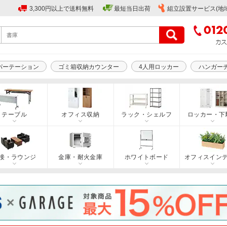
3,300円以上で送料無料
最短当日出荷
組立設置サービス(地
パーテーション
ゴミ箱収納カウンター
4人用ロッカー
ハンガー
テーブル
オフィス収納
ラック・シェルフ
ロッカー・下
接・ラウンジ
金庫・耐火金庫
ホワイトボード
オフィスイン