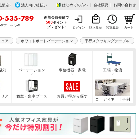
はじめての方へ
|
会社概要
|
お問い合わせ
域限定)
法人向け後払い
新規会員登録で
500
ポイント
プレゼント!
ログイン
購入履歴
閲覧履歴
カート
チェア
ホワイトボードパーテーション
平行スタッキングテーブル
駄箱
パーテーション
事務機器・家電
工場・物流
テリア
個室・集中ブース
お買い得から探す
コーディネート事例