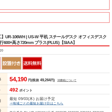
UR-106WH | US-W 平机 スチールデスク オフィスデスク
奥行600×高さ720mm プラス(PLUS)【SIAA】
20
54,190
格
49,264
円(税抜
円)
消費税について
492
ト
ポイント
最短 09/03(木) お届け予定
日
⇒地域ごとの最短お届け日はこちら
号