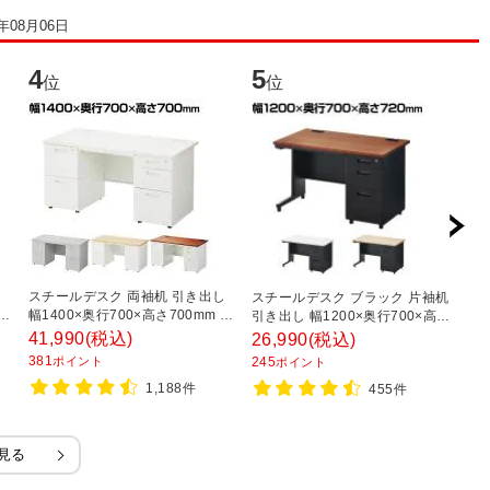
6年08月06日
4
5
6
位
位
し
スチールデスク 両袖机 引き出し
ス
スチールデスク ブラック 片袖机
 配
幅1400×奥行700×高さ700mm 配
デ
引き出し 幅1200×奥行700×高さ
線穴 事務机 社長机 ビジネスデス
さ
720mm 配線穴 事務机 ビジネス
41,990
(税込)
1
26,990
(税込)
ク
ワ
デスク
381
1
ポイント
245
ポイント
1,188件
455件
見る