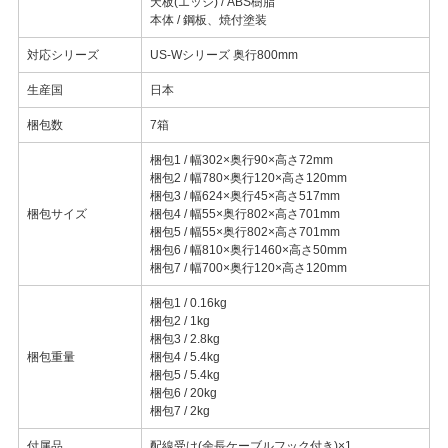
天板(エッジ) / ABS樹脂
本体 / 鋼板、焼付塗装
対応シリーズ
US-Wシリーズ 奥行800mm
生産国
日本
梱包数
7箱
梱包1 / 幅302×奥行90×高さ72mm
梱包2 / 幅780×奥行120×高さ120mm
梱包3 / 幅624×奥行45×高さ517mm
梱包サイズ
梱包4 / 幅55×奥行802×高さ701mm
梱包5 / 幅55×奥行802×高さ701mm
梱包6 / 幅810×奥行1460×高さ50mm
梱包7 / 幅700×奥行120×高さ120mm
梱包1 / 0.16kg
梱包2 / 1kg
梱包3 / 2.8kg
梱包重量
梱包4 / 5.4kg
梱包5 / 5.4kg
梱包6 / 20kg
梱包7 / 2kg
付属品
配線受け(余長ケーブルフック付き)×1