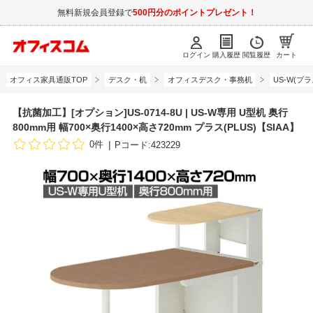
無料新規会員登録で
500円分のポイントプレゼント！
ログイン
購入履歴
閲覧履歴
カート
オフィス家具通販TOP
デスク・机
オフィスデスク・事務机
US-W(プラ
【抗菌加工】[オプション]US-0714-8U | US-W専用 U型机 奥行
800mm用 幅700×奥行1400×高さ720mm プラス(PLUS)【SIAA】
0件
Pコード:423229