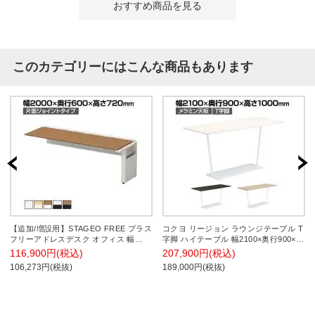
おすすめ商品を見る
このカテゴリーにはこんな商品もあります
【追加/増設用】STAGEO FREE プラス
コクヨ リージョン ラウンジテーブル T
フリーアドレスデスク オフィス 幅
字脚 ハイテーブル 幅2100×奥行900×高
2000mm/ST-NK206W-J
さ1000mm 角形 脚ホワイト LT-
116,900円(税込)
207,900円(税込)
RG219HSAAM 会議テーブル ミーティ
106,273円(税抜)
189,000円(税抜)
ングテーブル