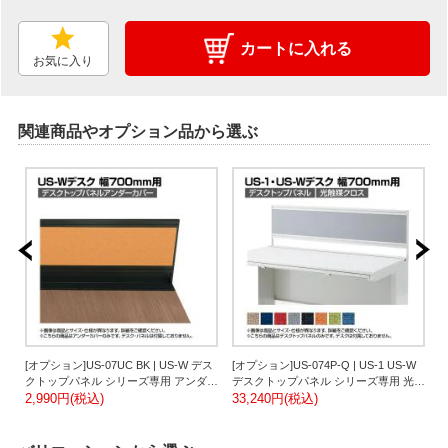
カートに入れる
お気に入り
関連商品やオプション品から選ぶ
デ
[オプション]US-07UC BK | US-W デス
[オプション]US-074P-Q | US-1 US-W
[
ンダ
クトップパネル シリーズ専用 アンダー
デスクトップパネル シリーズ専用 光触
カバー 本体ブラック 幅671×高さ76mm
2,990円(税込)
媒クロス ホワイトフレーム 幅698×高
33,240円(税込)
3
厚さ24mm プラス PLUS
さ400mm パネル厚さ25mm プラス
6
PLUS
ラ