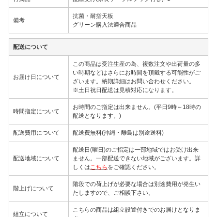
抗菌・耐指天板
備考
グリーン購入法適合商品
配送について
この商品は受注生産の為、複数注文や出荷量の多
い時期などはさらにお時間を頂戴する可能性がご
お届け日について
ざいます。納期詳細はお問い合わせください。
※土日祝日配送は見積対応になります。
お時間のご指定は出来ません。(平日9時～18時の
時間指定について
配送となります。)
配送費用について
配送費無料(沖縄・離島は別途送料)
配送日(曜日)のご指定は一部地域ではお受け出来
配送地域について
ません。一部配送できない地域がございます。詳
しくは
こちら
をご確認ください。
階段での荷上げが必要な場合は別途費用が発生い
階上げについて
たしますので、ご相談下さい。
こちらの商品は組立設置付きでのお届けとなりま
組立について