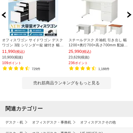
オフィスワゴン サイドワゴン デスク
スチールデスク 片袖机 引き出し 幅
ワゴン 3段 シリンダー錠 鍵付き 幅
1200×奥行700×高さ700mm 配線穴
390×奥行510×高さ600mm【ホワイ
事務机 ビジネスデスク
11,990
25,990
(税込)
(税込)
ト・ブラック】
10,900(税抜)
23,628(税抜)
109
236
ポイント
ポイント
729件
1,188件
売れ筋商品ランキングをもっと見る
関連カテゴリー
デスク・机
オフィスデスク・事務机
オフィスデスクその他