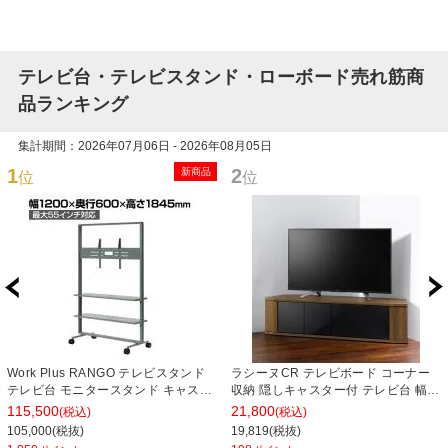
テレビ台・テレビスタンド・ローボード売れ筋商
品ランキング
集計期間：2026年07月06日 - 2026年08月05日
1
2
新商品
位
位
Work Plus RANGO テレビスタンド
ラシーヌCR テレビボード コーナー
テレビ台 モニタースタンド キャスタ
収納 隠しキャスター付 テレビ台 幅
ー付き オフィス 会議室 業務用 幅
1488×奥行390×高さ377mm
115,500
21,800
(税込)
(税込)
1200×奥行600×高さ1845mm
105,000(税抜)
19,819(税抜)
WorkPlus