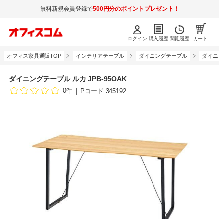
無料新規会員登録で
500円分のポイントプレゼント！
ログイン
購入履歴
閲覧履歴
カート
オフィス家具通販TOP
インテリアテーブル
ダイニングテーブル
ダイニ
ダイニングテーブル ルカ JPB-95OAK
0件
Pコード:345192