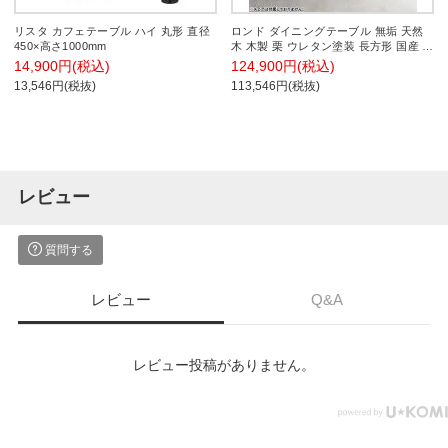
リスタ カフェテーブル ハイ 丸形 直径
ロンド ダイニングテーブル 無垢 天然
450×高さ1000mm
木 木製 栗 ウレタン塗装 長方形 国産 日
本製 東北産 ダイニング 机 食卓テーブ
14,900円(税込)
124,900円(税込)
ル おしゃれ ナチュラル 北欧 幅1500×
13,546円(税抜)
113,546円(税抜)
奥行850×高さ720mm
レビュー
質問する
レビュー
Q&A
レビュー投稿がありません。