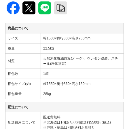
商品について
サイズ
幅1500×奥行800×高さ730mm
重量
22.5kg
天然木化粧繊維板(オーク)、ウレタン塗装、スチ
材質
ール(粉体塗装)
梱包数
1箱
梱包サイズ(約)
幅1550×奥行860×高さ130mm
梱包重量
28kg
配送について
配送費無料
配送費用について
※北海道は1個あたり別途送料5500円(税込)
※沖縄・離島は別途送料お見積り