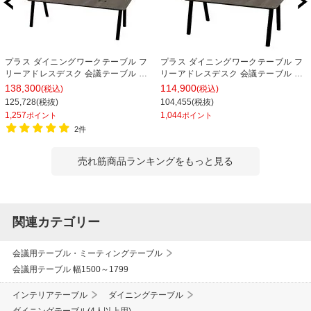
プラス ダイニングワークテーブル フ
プラス ダイニングワークテーブル フ
リーアドレスデスク 会議テーブル ミ
リーアドレスデスク 会議テーブル ミ
ーティングテーブル 配線収納付き 幅
ーティングテーブル 配線収納付き 幅
138,300
114,900
(税込)
(税込)
2400×奥行1000×高さ720mm
1800×奥行1000×高さ720mm
125,728(税抜)
104,455(税抜)
1,257
1,044
ポイント
ポイント
2件
売れ筋商品ランキングをもっと見る
関連カテゴリー
会議用テーブル・ミーティングテーブル
会議用テーブル 幅1500～1799
インテリアテーブル
ダイニングテーブル