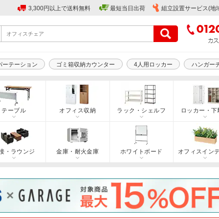
3,300円以上で送料無料
最短当日出荷
組立設置サービス(地
パーテーション
ゴミ箱収納カウンター
4人用ロッカー
ハンガー
テーブル
オフィス収納
ラック・シェルフ
ロッカー・下
接・ラウンジ
金庫・耐火金庫
ホワイトボード
オフィスイン