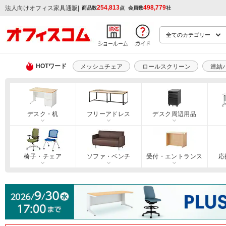
254,813
498,779
|
法人向けオフィス家具通販
商品数
点
会員数
社
HOTワード
メッシュチェア
ロールスクリーン
連結
デスク・机
フリーアドレス
デスク周辺用品
椅子・チェア
ソファ・ベンチ
受付・エントランス
応