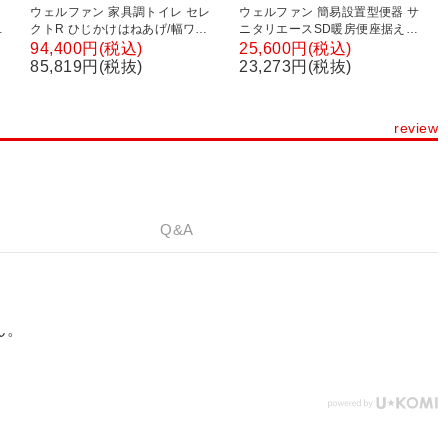
ウェルファン 家具調トイレ セレ
ウェルファン 簡易設置型便器 サ
肘
クトR ひじかけはねあげ/幅ワイ
ニタリエースSD暖房便座据え置
ト
ド/標準・脱臭 介護 ポータブルト
き式/アイボリー 和式トイレを洋
94,400円(税込)
25,600円(税込)
者
イレ 木調 家具調 在宅介護 高齢者
式に 簡易トイレ 介護 トイレ 便座
85,819円(税抜)
23,273円(税抜)
介護用品 福祉用具
便座クッション 介護用品
review
Q&A
ん。