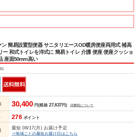
ン 簡易設置型便器 サニタリエースOD暖房便座両用式 補高
ボリー 和式トイレを洋式に 簡易トイレ 介護 便座 便座クッショ
品 座面50mm高い
91
30,400
格
27,637
円(税抜
円)
消費税について
276
ト
ポイント
最短 08/17(月) お届け予定
日
⇒地域ごとの最短お届け日はこちら