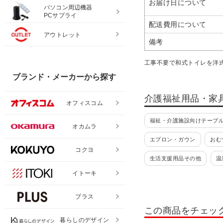
お届け日について
パソコン周辺機器
PCサプライ
配送費用について
アウトレット
備考
工事不要で和式トイレを洋
ブランド・メーカーから探す
介護福祉用品・家
オフィスコム
福祉・介護施設向けテーブ
オカムラ
エプロン・ガウン
おむ
コクヨ
生活支援用品その他
温
イトーキ
歩行車
入浴関連用品
浴槽台
床回り・衣類関
プラス
この商品をチェッ
簡易設置型便座
暮らしのデザイン