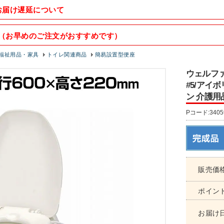
お届け遅延について
（お早めのご注文がおすすめです）
福祉用品・家具
トイレ関連商品
簡易設置型便座
ウェルファ
#5/アイ
ン 介護用
Pコード:3405
販売価
ポイン
お届け