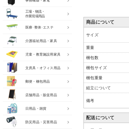
事務機器・家電
工場・物流・
作業現場用品
商品について
医療･整体･エステ
サイズ
介護福祉用品・家具
重量
児童・教育施設用家具
梱包数
梱包サイズ
文房具・オフィス用品
梱包重量
郵便・梱包用品
組立について
店舗用品・販促用品
備考
日用品・雑貨
配送について
防災用品・災害用品