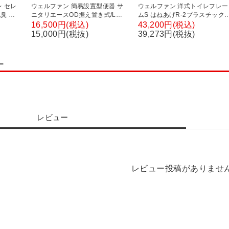
 セレ
ウェルファン 簡易設置型便器 サ
ウェルファン 洋式トイレフレー
臭 介
ニタリエースOD据え置き式/Lブ
ムS はねあげR-2プラスチック
 家具調
ルー 和式トイレを洋式に 簡易ト
掛け 介護用品 簡易トイレ 簡単
16,500円(税込)
43,200円(税込)
介護用品
イレ 介護 トイレ 便座 便座クッシ
イレ 排泄関連 非常用 介助 高齢
15,000円(税抜)
39,273円(税抜)
ョン 介護用品
防災 災害 抗菌加工
ー
レビュー
レビュー投稿がありませ