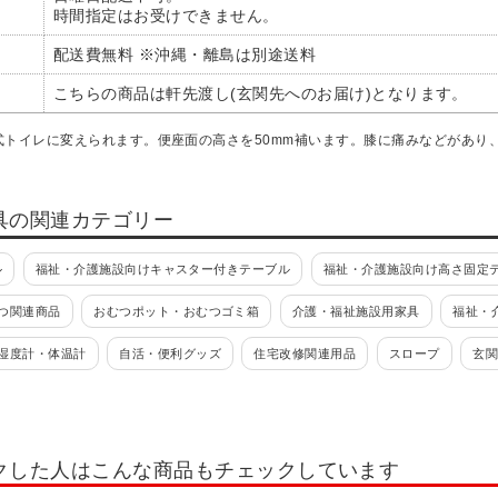
時間指定はお受けできません。
配送費無料 ※沖縄・離島は別途送料
こちらの商品は軒先渡し(玄関先へのお届け)となります。
式トイレに変えられます。便座面の高さを50mm補います。膝に痛みなどがあり
具の関連カテゴリー
ル
福祉・介護施設向けキャスター付きテーブル
福祉・介護施設向け高さ固定
つ関連商品
おむつポット・おむつゴミ箱
介護・福祉施設用家具
福祉・
湿度計・体温計
自活・便利グッズ
住宅改修関連用品
スロープ
玄
シャワーキャリー
入浴介護エプロン
シャワーチェア
バスボード
連商品
手袋
トイレ関連商品
ポータブルトイレ
ポータブルトイレ
クした人はこんな商品もチェックしています