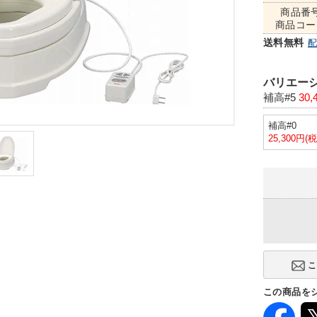
商品番
商品コー
送料無料
バリエーシ
補高#5
30,
補高#0
25,300円(
この商品を