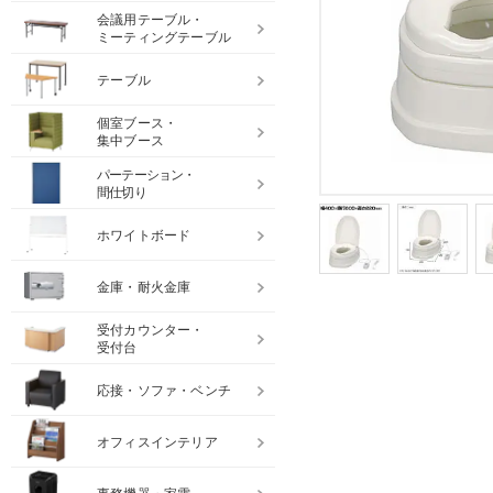
会議用テーブル・
ミーティングテーブル
テーブル
個室ブース・
集中ブース
パーテーション・
間仕切り
ホワイトボード
金庫・耐火金庫
受付カウンター・
受付台
応接・ソファ・ベンチ
オフィスインテリア