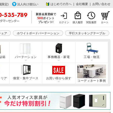
はじめての方へ
|
会社概要
|
お問い合わせ
域限定)
法人向け後払い
新規会員登録で
500
ポイント
プレゼント!
ログイン
購入履歴
閲覧履歴
カート
チェア
ホワイトボードパーテーション
平行スタッキングテーブル
駄箱
パーテーション
事務機器・家電
工場・物流
テリア
個室・集中ブース
お買い得から探す
コーディネート事例