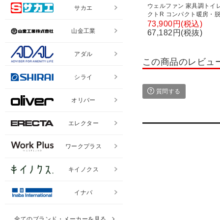
ウェルファン 家具調トイレ
サカエ
クトR コンパクト暖房・脱
護 ポータブルトイレ 木調
73,900円(税込)
トイレ 在宅介護 高齢者 
山金工業
67,182円(税抜)
福祉用具
アダル
この商品のレビュ
シライ
質問する
オリバー
エレクター
ワークプラス
キイノクス
イナバ
全てのブランド・メーカーを見る