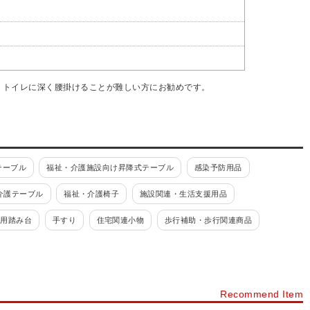
、トイレに深く腰掛けることが難しい方にお勧めです。
テーブル
福祉・介護施設向け昇降式テーブル
感染予防用品
介護テーブル
福祉・介護椅子
施設関連・生活支援用品
関用踏み台
手すり
住宅関連小物
歩行補助・歩行関連商品
滑り止めマット・クッションマット
入浴小物
浴槽手すり
用消臭用品
トイレ手すり
補高便座
トイレ周り小物
Recommend Item