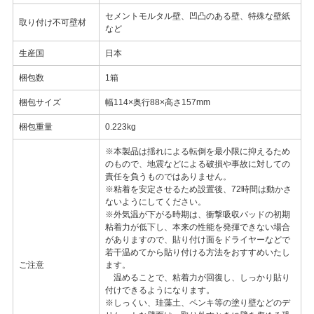
セメントモルタル壁、凹凸のある壁、特殊な壁紙
取り付け不可壁材
など
生産国
日本
梱包数
1箱
梱包サイズ
幅114×奥行88×高さ157mm
梱包重量
0.223kg
※本製品は揺れによる転倒を最小限に抑えるため
のもので、地震などによる破損や事故に対しての
責任を負うものではありません。
※粘着を安定させるため設置後、72時間は動かさ
ないようにしてください。
※外気温が下がる時期は、衝撃吸収パッドの初期
粘着力が低下し、本来の性能を発揮できない場合
がありますので、貼り付け面をドライヤーなどで
若干温めてから貼り付ける方法をおすすめいたし
ご注意
ます。
温めることで、粘着力が回復し、しっかり貼り
付けできるようになります。
※しっくい、珪藻土、ペンキ等の塗り壁などのデ