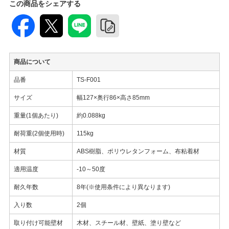
この商品をシェアする
商品について
品番
TS-F001
サイズ
幅127×奥行86×高さ85mm
重量(1個あたり)
約0.088kg
耐荷重(2個使用時)
115kg
材質
ABS樹脂、ポリウレタンフォーム、布粘着材
適用温度
-10～50度
耐久年数
8年(※使用条件により異なります)
入り数
2個
取り付け可能壁材
木材、スチール材、壁紙、塗り壁など