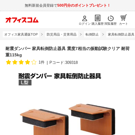
無料新規会員登録で
500円分のポイントプレゼント！
ログイン
購入履歴
閲覧履歴
カート
オフィス家具通販TOP
防災用品・災害用品
転倒防止
家具転倒防止器具
耐震ダンパー 家具転倒防止器具 震度7相当の振動試験クリア 耐荷
重115kg
1件
Pコード:309318