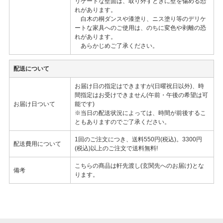
リケートな壁面は、取り外すときに壁を傷める恐
れがあります。
白木の桐ダンスや漆塗り、ニス塗り等のデリケ
ートな家具へのご使用は、のちに変色や剥離の恐
れがあります。
あらかじめご了承ください。
配送について
お届け日の指定はできますが(日曜祝日以外)、時
間指定はお受けできません(午前・午後の希望は可
お届け日ついて
能です)
※当日の配送状況によっては、時間が前後するこ
ともありますのでご了承ください。
1回のご注文につき、送料550円(税込)。3300円
配送費用について
(税込)以上のご注文で送料無料!
こちらの商品は軒先渡し(玄関先へのお届け)とな
備考
ります。