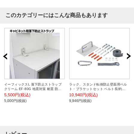
このカテゴリーにはこんな商品もあります
イーフィックスL 落下防止ストラップ
ラック、スタンド転倒防止壁面用ベル
クリーム EF-80G 地震対策 耐震 防災
ト・ブラケットセット ベルト長/約
固定
800mm
5,500円(税込)
10,940円(税込)
5,000円(税抜)
9,946円(税抜)
レビュー