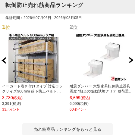
転倒防止売れ筋商品ランキング
集計期間：2026年07月06日 - 2026年08月05日
1
2
位
位
イーガード巻き付けタイプ 対応ラッ
耐震ダンパー 大型家具転倒防止器具
クサイズ900mm 落下防止ベルト
震度7相当の振動試験クリア 耐荷重
EGM-90 地震対策 耐震 防災 固定
150kg
3,730
6,699
(税込)
(税込)
3,391(税抜)
6,090(税抜)
33
60
ポイント
ポイント
売れ筋商品ランキングをもっと見る