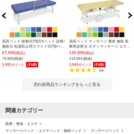
高田ベッド 移動式F型DXベッド 診察/
高田ベッド マッサージ 整体 施術 医
施術台 転落防止用スライド式F型ベッ
療用診察台 ボディマッサージ エステ
ドガード付属 TB-266 サイズ/カラー
用ベッド 電動昇降ベッド 幅サイズ選
87,890
130,890
(税込)
(税込)
(18色)選択可能
択可 高さ調整可 TB-1344 電動ボディ
79,900(税抜)
118,991(税抜)
ベッド
3,995
5,949
ポイント
(
5
倍)
ポイント
(
5
倍)
5件
売れ筋商品ランキングをもっと見る
関連カテゴリー
医療・整体・エステ
マッサージベッド ・エステベッド・施術ベッド
マッサージベッド