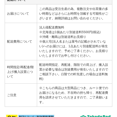
この商品は受注生産の為、複数注文や出荷量の多
お届けについて
い時期などはさらにお時間を頂戴する可能性がご
ざいます。納期詳細はお問い合わせください。
法人様配送費無料
※北海道は1個あたり別途送料5500円(税込)
※沖縄・離島は別途送料お見積り
配送費用について
※個人宅(法人名または屋号の記載がされていな
い)へのお届けには、1点あたり別途配送料が発生
いたしますので、予めご了承ください。お見積り
いたしますのでお申し付けください。
配送時間指定、再配達、階段での荷上げ、搬入設
時間指定/再配達/階
置が必要な場合は別途費用が発生いたしますので
上げ/搬入設置につ
ご相談下さい。(1階での軒先渡しの場合は送料無
いて
料)
※こちらの商品は大型商品につき、ルート便での
お届けになるため、不在時の持ち帰り、再配達費
ご注意
用を請求させていただきますので、ご了承願いま
す。