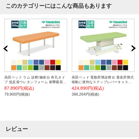
このカテゴリーにはこんな商品もあります
高田ベッド ラム 診察/施術台 有孔タイ
高田ベッド 電動昇降診察台 垂直昇降式
プ 低反発ウレタンフォーム 衝撃吸収
移動に便利なステップレバーキャスタ
TB-329U サイズ/カラー(18色)選択可能
ー 下降時オートリターン機能 フットス
87,890円(税込)
424,890円(税込)
イッチ仕様 TB-730U サイズ/カラー選
79,900円(税抜)
386,264円(税抜)
択可 有孔
レビュー