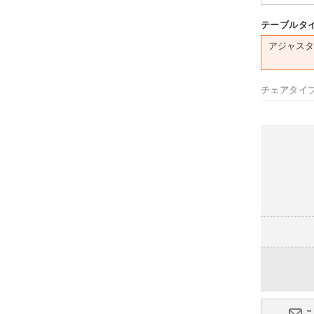
テーブルタ
アジャスタ
チェアタイ
チャットチ
(-27,640円)
アメーボチ
(+4,360円)
ソフィディ
(+60,360円