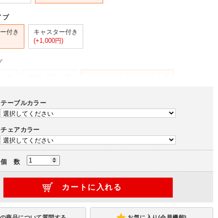
イプ
ー付き
キャスター付き
(+1,000円)
プ
ェア
アグレアチェア
メッシュネスティングチェア
(-29,650円)
テーブルカラー
ェア
ZARMAS2チェア
アルミナムチェア ローバック
(-7,650円)
(+28,360円)
チェアカラー
アチェア
)
個 数
お気に入り(会員機能)