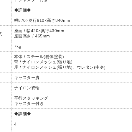
◆詳細◆
幅570×奥行610×高さ840mm
座面 / 幅420×奥行430mm
)
座面高さ / 465mm
7kg
本体 / スチール(粉体塗装)
背 / ナイロンメッシュ(張り地)
座 / ナイロンメッシュ(張り地)、ウレタン(中身)
キャスター脚
ナイロン双輪
平行スタッキング
キャスター付き
◆詳細◆
4