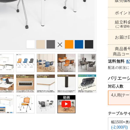
販売価
ポイン
組立料
(ご希望時
お届け
商品番
商品コー
送料無料
配送の状況に
バリエー
対応人数
4人用(テー
テーブルサ
幅1500×奥
(-2,000円)