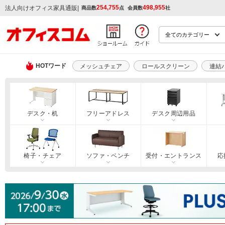
254,755
498,955
|
法人向けオフィス家具通販
商品数
点
会員数
社
HOTワード
メッシュチェア
ロールスクリーン
連結
デスク・机
フリーアドレス
デスク周辺用品
椅子・チェア
ソファ・ベンチ
受付・エントランス
応