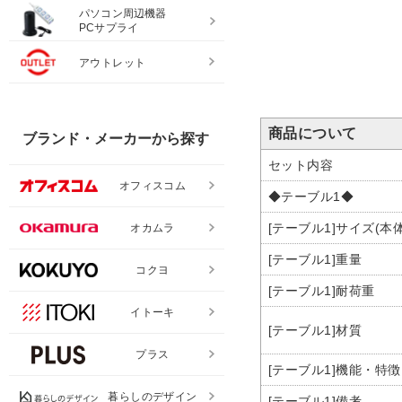
パソコン周辺機器
PCサプライ
アウトレット
商品について
ブランド・メーカーから探す
セット内容
オフィスコム
◆テーブル1◆
[テーブル1]サイズ(本体
オカムラ
[テーブル1]重量
コクヨ
[テーブル1]耐荷重
イトーキ
[テーブル1]材質
プラス
[テーブル1]機能・特徴
暮らしのデザイン
[テーブル1]備考