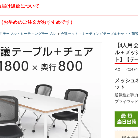
お届け遅延について
（お早めのご注文がおすすめです）
用テーブル・ミーティングテーブル
会議セット・ミーティングテーブルセット・商
【4人用 
ル + メ
ト】【テ
Pコード:2474
メッシュ
ット
通気性と弾
プライウッ