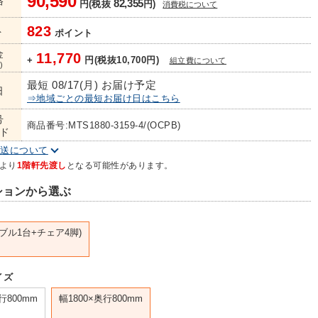
90,590
格
82,355
円(税抜
円)
消費税について
823
ト
ポイント
金
11,770
+
円(税抜10,700円)
組立費について
)
最短 08/17(月) お届け予定
日
⇒地域ごとの最短お届け日はこちら
号
商品番号:MTS1880-3159-4/(OCPB)
ド
配送について
より
1階軒先渡し
となる可能性があります。
ションから選ぶ
ブル1台+チェア4脚)
イズ
行800mm
幅1800×奥行800mm