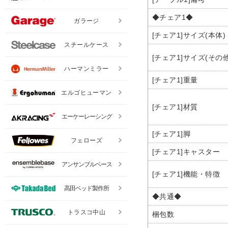
◆チェア1◆
ガラージ
[チェア1]サイズ(本体)
スチールケース
[チェア1]サイズ(その他
ハーマンミラー
[チェア1]重量
エルゴヒューマン
[チェア1]材質
エーケーレーシング
[チェア1]脚
フェローズ
[チェア1]キャスター
アンサンブルベース
[チェア1]機能・特徴
高田ベッド製作所
◆共通◆
トラスコ中山
梱包数