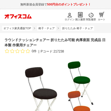
無料新規会員登録で
500円分のポイントプレゼント！
ログイン
購入履歴
閲覧履歴
カート
オフィス家具通販TOP
椅子・チェア
折りたたみ 椅子・チェア
ラウンドクッションチェアー 折りたたみ可能 肉厚座面 完成品 日
本製 作業用チェアー
0件
Pコード:217238