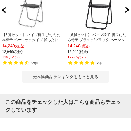
【6脚セット】 パイプ椅子 折りたた
【6脚セット】 パイプ椅子 折りたた
み椅子 ベーシックタイプ 背もたれ付
み椅子 ブラック/ブラック ベーシック
き 省スペース PVCレザー 会議用椅子
タイプ 背もたれ付き 省スペース PVC
14,240
14,240
(税込)
(税込)
幅450×奥行470×座面高450mm
レザー 会議用椅子 幅450×奥行470×
12,946(税抜)
12,946(税抜)
座面高450mm
129
129
ポイント
ポイント
59件
2件
売れ筋商品ランキングをもっと見る
この商品をチェックした人はこんな商品もチェッ
クしています