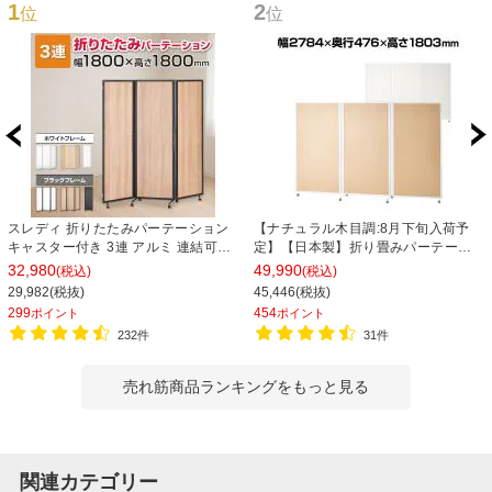
1
2
位
位
スレディ 折りたたみパーテーション
【ナチュラル木目調:8月下旬入荷予
キャスター付き 3連 アルミ 連結可能
定】【日本製】折り畳みパーテーシ
自立式 幅1800×高さ1800mm 移動式
ョン オフィス 3連パーティション キ
32,980
49,990
(税込)
(税込)
衝立 オフィス
ャスター付き 自立式 パーテーション
29,982(税抜)
45,446(税抜)
間仕切り 幅2784×高さ1803mm
299
454
ポイント
ポイント
232件
31件
売れ筋商品ランキングをもっと見る
関連カテゴリー