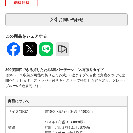
この商品をシェアする
360度調節できる折りたたみ3連パーテーション/布張りタイプ
省スペース収納が可能な折りたたみ式。3連タイプで自由に角度をつけて空
間を仕切れます。ストッパー付きキャスターで移動も固定も楽々。グレーと
ブルーの2色展開です。
商品について
サイズ(本体)
幅1800×奥行450×高さ1800mm
パネル / 布張り(30mm厚)
材質
枠部 / アルミ押し出し成型品
脚部 / スチール紛体塗装