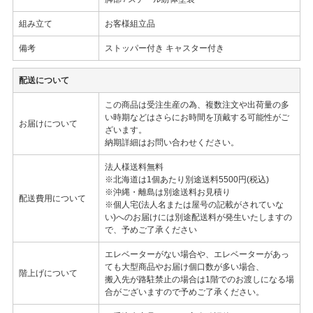
組み立て
お客様組立品
備考
ストッパー付き キャスター付き
配送について
この商品は受注生産の為、複数注文や出荷量の多
い時期などはさらにお時間を頂戴する可能性がご
お届けについて
ざいます。
納期詳細はお問い合わせください。
法人様送料無料
※北海道は1個あたり別途送料5500円(税込)
※沖縄・離島は別途送料お見積り
配送費用について
※個人宅(法人名または屋号の記載がされていな
い)へのお届けには別途配送料が発生いたしますの
で、予めご了承ください
エレベーターがない場合や、エレベーターがあっ
ても大型商品やお届け個口数が多い場合、
階上げについて
搬入先が路駐禁止の場合は1階でのお渡しになる場
合がございますので予めご了承ください。