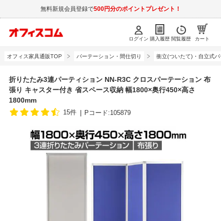
無料新規会員登録で
500円分のポイントプレゼント！
ログイン
購入履歴
閲覧履歴
カート
オフィス家具通販TOP
パーテーション・間仕切り
衝立(ついたて)・自立式
折りたたみ3連パーティション NN-R3C クロスパーテーション 布
張り キャスター付き 省スペース収納 幅1800×奥行450×高さ
1800mm
15件
Pコード:105879