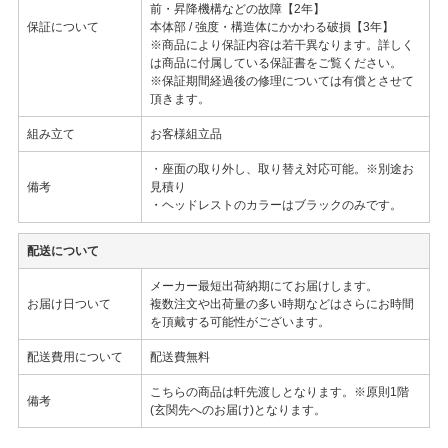
前・昇降機構などの故障【2年】
保証について
本体部 / 強度・構造体にかかわる破損【3年】
※商品により保証内容は若干異なります。詳しく
は商品に付属している保証書をご覧ください。
※保証期間経過後の修理については有償とさせて
頂きます。
組み立て
お客様組立品
・座面の取り外し、取り替え対応可能。※別途お
備考
見積り
・ヘッドレストのカラーはブラックのみです。
配送について
メーカー最短出荷納期にてお届けします。
お届け日ついて
複数注文や出荷量の多い時期などはさらにお時間
を頂戴する可能性がございます。
配送費用について
配送費無料
こちらの商品は軒先渡しとなります。※原則1階
備考
(玄関先へのお届け)となります。