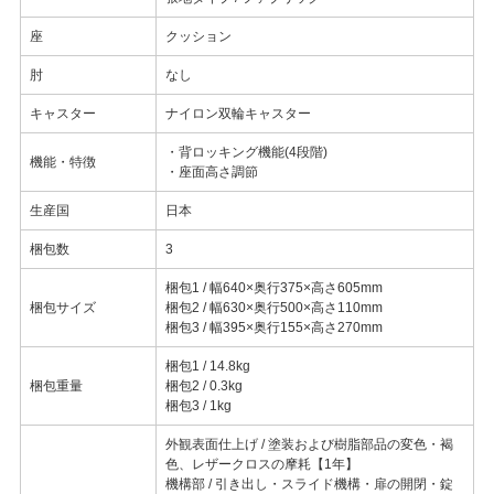
座
クッション
肘
なし
キャスター
ナイロン双輪キャスター
・背ロッキング機能(4段階)
機能・特徴
・座面高さ調節
生産国
日本
梱包数
3
梱包1 / 幅640×奥行375×高さ605mm
梱包サイズ
梱包2 / 幅630×奥行500×高さ110mm
梱包3 / 幅395×奥行155×高さ270mm
梱包1 / 14.8kg
梱包重量
梱包2 / 0.3kg
梱包3 / 1kg
外観表面仕上げ / 塗装および樹脂部品の変色・褐
色、レザークロスの摩耗【1年】
機構部 / 引き出し・スライド機構・扉の開閉・錠