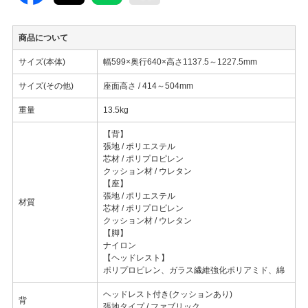
商品について
サイズ(本体)
幅599×奥行640×高さ1137.5～1227.5mm
サイズ(その他)
座面高さ / 414～504mm
重量
13.5kg
【背】
張地 / ポリエステル
芯材 / ポリプロピレン
クッション材 / ウレタン
【座】
張地 / ポリエステル
材質
芯材 / ポリプロピレン
クッション材 / ウレタン
【脚】
ナイロン
【ヘッドレスト】
ポリプロピレン、ガラス繊維強化ポリアミド、綿
ヘッドレスト付き(クッションあり)
背
張地タイプ / ファブリック