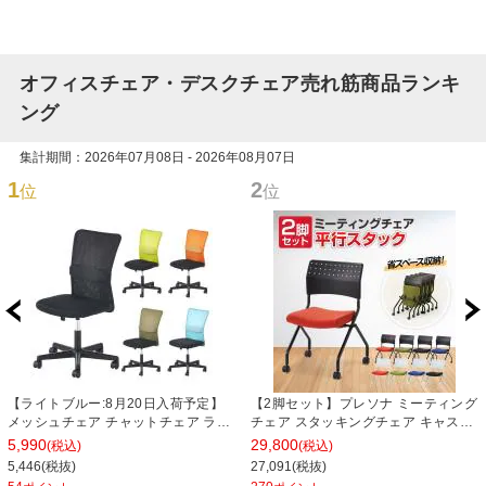
オフィスチェア・デスクチェア売れ筋商品ランキ
ング
集計期間：2026年07月08日 - 2026年08月07日
1
2
位
位
【ライトブルー:8月20日入荷予定】
【2脚セット】プレソナ ミーティング
メッシュチェア チャットチェア ラン
チェア スタッキングチェア キャスタ
バーサポート オフィスチェア デスク
ー付き 座面クッション 幅570×奥行
5,990
29,800
(税込)
(税込)
チェア 会議椅子 幅580×奥行580×高
565×高さ805mm 会議室 収納 法人
5,446(税抜)
27,091(税抜)
さ835-930mm
大人数 重ねる 会議用椅子 会議用チェ