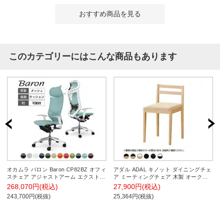
おすすめ商品を見る
このカテゴリーにはこんな商品もあります
オカムラ バロン Baron CP82BZ オフィ
アダル ADAL キノット ダイニングチェ
スチェア アジャストアーム エクストラ
ア ミーティングチェア 木製 オーク材
ハイバック アルミ脚 可動ヘッドレスト
アイコン PVCレザー 抗菌 防汚 幅380×
268,070円(税込)
27,900円(税込)
スタンダートメッシュ ランバーサポー
奥行440×高さ700mm カフェ レストラ
243,700円(税抜)
25,364円(税抜)
ト付き ハンガー付き 背メッシュ 座面
ン ホテル
クッション ポリッシュフレーム ホワイ
トボディ