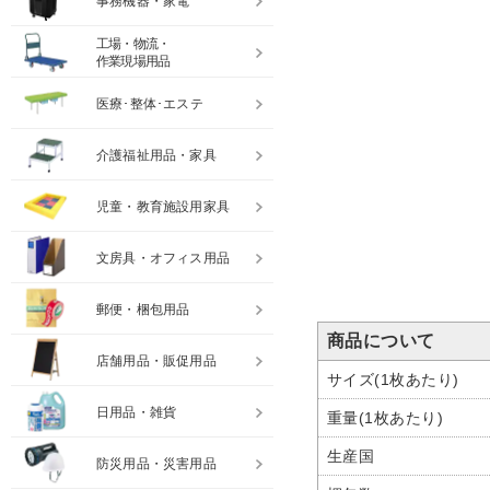
事務機器・家電
工場・物流・
作業現場用品
医療･整体･エステ
介護福祉用品・家具
児童・教育施設用家具
文房具・オフィス用品
郵便・梱包用品
商品について
店舗用品・販促用品
サイズ(1枚あたり)
日用品・雑貨
重量(1枚あたり)
生産国
防災用品・災害用品