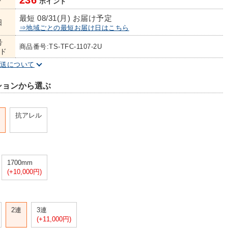
236
ト
ポイント
最短 08/31(月) お届け予定
日
⇒地域ごとの最短お届け日はこちら
号
商品番号:TS-TFC-1107-2U
ド
配送について
ションから選ぶ
抗アレル
1700mm
(+10,000円)
2連
3連
(+11,000円)