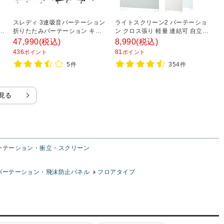
スレディ 3連吸音パーテーション
ライトスクリーン2 パーテーショ
ホ
連
折りたたみパーテーション キャ
ン クロス張り 軽量 連結可 自立式
両
式
スター付き 連結可能 自立式 幅
幅1200×高さ1800mm 目隠し 衝
カ
47,990
(税込)
8,990
(税込)
3
1800×高さ1800mm 移動式 衝立
立 オフィス 病院
パ
436
81
3
ポイント
ポイント
オフィス
5件
354件
見る
ーテーション・衝立・スクリーン
パーテーション・飛沫防止パネル
フロアタイプ