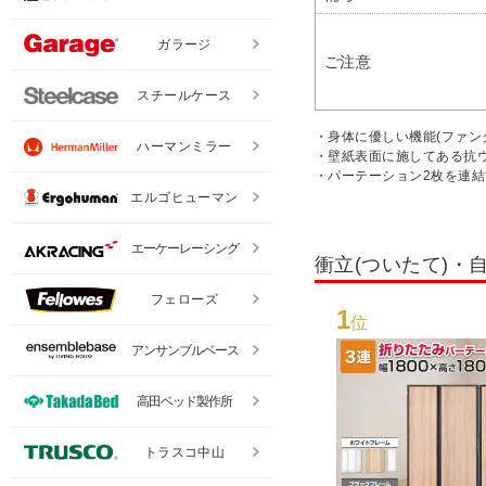
ガラージ
ご注意
スチールケース
・身体に優しい機能(ファン
ハーマンミラー
・壁紙表面に施してある抗
・パーテーション2枚を連結
エルゴヒューマン
エーケーレーシング
衝立(ついたて)
フェローズ
1
位
アンサンブルベース
高田ベッド製作所
トラスコ中山