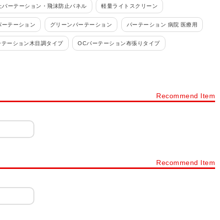
止パーテーション・飛沫防止パネル
軽量ライトスクリーン
パーテーション
グリーンパーテーション
パーテーション 病院 医療用
ーテーション木目調タイプ
OCパーテーション布張りタイプ
BSスクリーン
PALASSO(パラッソ)
アルミパーテーション PX
パネルGP
TFパネル
OGシリーズ
OUシリーズDパネル
Recommend Item
ーションブース
ベルトパーテーション
パーテーション・ハイタイプ
ボード
Recommend Item