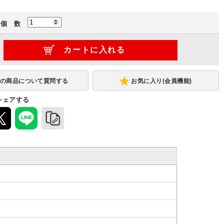
個 数
お気に入り(会員機能)
シェアする