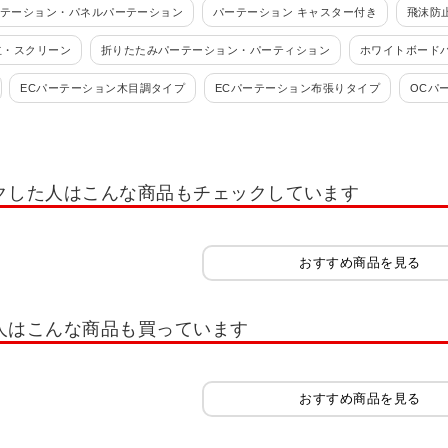
ーテーション・パネルパーテーション
パーテーション キャスター付き
飛沫防
立・スクリーン
折りたたみパーテーション・パーティション
ホワイトボード
ECパーテーション木目調タイプ
ECパーテーション布張りタイプ
OCパ
パーテーション 吸音タイプ
VLパーテーション
VSCパネル
EPパネル
連結パーテーション
マグネット連結 パーティション ルネート
JKパネル
クした人はこんな商品もチェックしています
Fパネル
パネルAP
FF-3パネル
吸音・防音パーテーション
パーテ
イプ
パーテーション・ロータイプ
アコーディオンパーテーション
ミラー
おすすめ商品を見る
人はこんな商品も買っています
おすすめ商品を見る