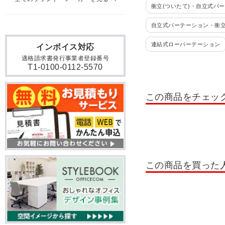
衝立(ついたて)・自立式パ
自立式パーテーション・衝
連結式ローパーテーション
インボイス対応
適格請求書発行事業者登録番号
PSパーテーション
PS
T1-0100-0112-5570
BFパネル
マグネット
この商品をチェッ
Belfix(LPXシリーズ)
P
パーテーション・ミドルタ
この商品を買った