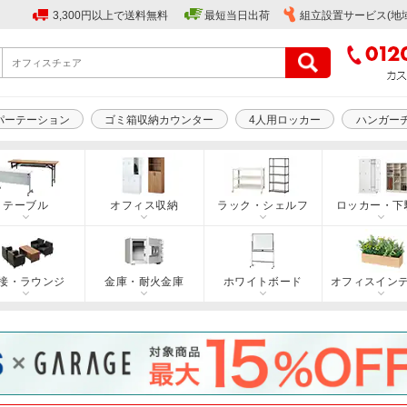
3,300円以上で送料無料
最短当日出荷
組立設置サービス(地
パーテーション
ゴミ箱収納カウンター
4人用ロッカー
ハンガー
テーブル
オフィス収納
ラック・シェルフ
ロッカー・下
接・ラウンジ
金庫・耐火金庫
ホワイトボード
オフィスイン