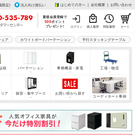
はじめての方へ
|
会社概要
|
お問い合わせ
域限定)
法人向け後払い
新規会員登録で
500
ポイント
プレゼント!
ログイン
購入履歴
閲覧履歴
カート
チェア
ホワイトボードパーテーション
平行スタッキングテーブル
駄箱
パーテーション
事務機器・家電
工場・物流
テリア
個室・集中ブース
お買い得から探す
コーディネート事例