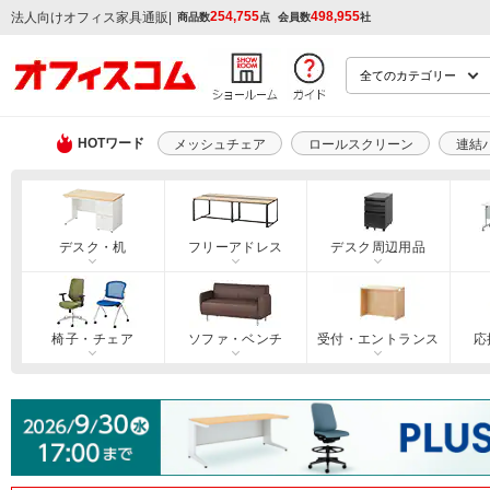
254,755
498,955
|
法人向けオフィス家具通販
商品数
点
会員数
社
HOTワード
メッシュチェア
ロールスクリーン
連結
デスク・机
フリーアドレス
デスク周辺用品
椅子・チェア
ソファ・ベンチ
受付・エントランス
応