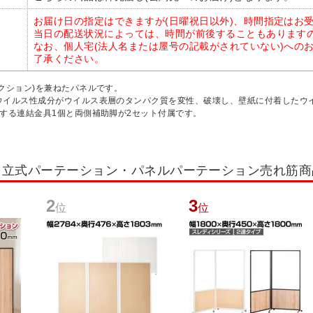
お届け日の指定はできますが(日曜祝日以外)、時間指定はお受
当日の配送状況によっては、時間が前後することもあります
なお、個人宅(法人名または屋号の記載がされていない)への
了承ください。
クション)を兼ねたパネルです。
ウイルス性成分がウイルス表層のタンパク質を変性、破壊し、壁紙に付着したウ
する連結金具1個と両側補助脚が2セット付属です。
・自立式パーテーション・パネルパーテーション売れ筋
2
3
位
位