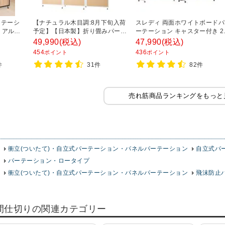
ーテーシ
【ナチュラル木目調:8月下旬入荷
スレディ 両面ホワイトボードパ
 アルミ
予定】【日本製】折り畳みパーテ
ーテーション キャスター付き 2
0×高さ
ーション オフィス 3連パーティシ
連結可能 マグネット対応 自立
49,990
(税込)
47,990
(税込)
オフィス
ョン キャスター付き 自立式 パー
幅1800×高さ1800mm オフィス
454
436
ポイント
ポイント
テーション 間仕切り 幅2784×高
件
31件
82件
さ1803mm
売れ筋商品ランキングをもっと
衝立(ついたて)・自立式パーテーション・パネルパーテーション
自立式パ
パーテーション・ロータイプ
衝立(ついたて)・自立式パーテーション・パネルパーテーション
飛沫防止
間仕切りの関連カテゴリー