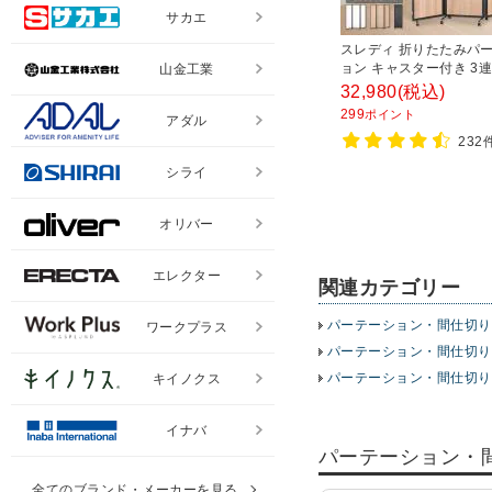
サカエ
スレディ 折りたたみパ
ョン キャスター付き 3連
山金工業
連結可能 自立式 幅180
32,980
(税込)
1800mm 移動式 衝立 
299
ポイント
アダル
232
シライ
オリバー
エレクター
関連カテゴリー
パーテーション・間仕切り
ワークプラス
パーテーション・間仕切り
パーテーション・間仕切り
キイノクス
イナバ
パーテーション・
全てのブランド・メーカーを見る