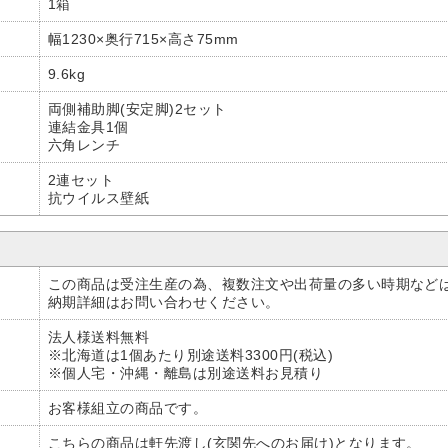
1箱
幅1230×奥行715×高さ75mm
9.6kg
両側補助脚(安定脚)2セット
連結金具1個
六角レンチ
2連セット
抗ウイルス壁紙
この商品は受注生産の為、複数注文や出荷量の多い時期など
納期詳細はお問い合わせください。
法人様送料無料
※北海道は1個あたり別途送料3300円(税込)
※個人宅・沖縄・離島は別途送料お見積り
お客様組立の商品です。
こちらの商品は軒先渡し(玄関先へのお届け)となります。