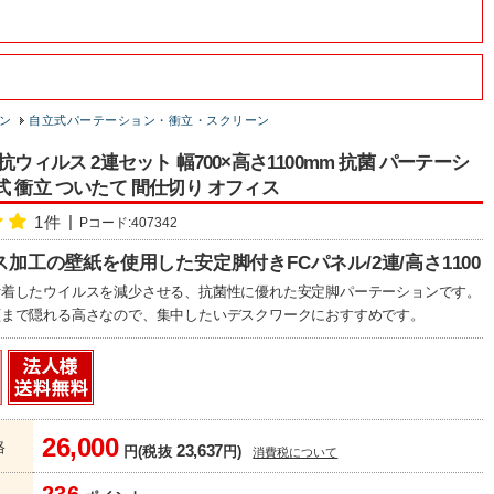
ン
自立式パーテーション・衝立・スクリーン
抗ウィルス 2連セット 幅700×高さ1100mm 抗菌 パーテーシ
式 衝立 ついたて 間仕切り オフィス
1件
Pコード:407342
加工の壁紙を使用した安定脚付きFCパネル/2連/高さ1100
付着したウイルスを減少させる、抗菌性に優れた安定脚パーテーションです。
顔まで隠れる高さなので、集中したいデスクワークにおすすめです。
26,000
格
23,637
円(税抜
円)
消費税について