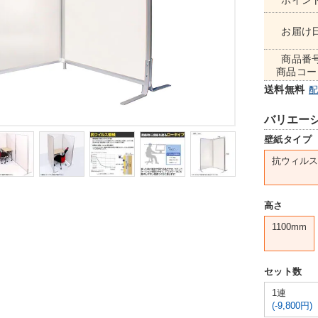
ポイン
お届け
商品番
商品コー
送料無料
バリエー
壁紙タイプ
抗ウィルス
高さ
1100mm
セット数
1連
(-9,800円)