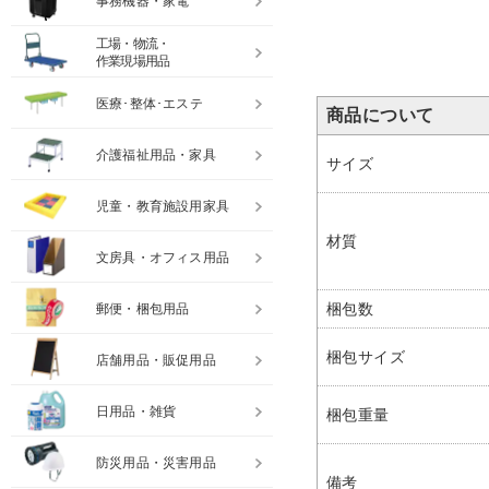
事務機器・家電
工場・物流・
作業現場用品
医療･整体･エステ
商品について
介護福祉用品・家具
サイズ
児童・教育施設用家具
材質
文房具・オフィス用品
梱包数
郵便・梱包用品
梱包サイズ
店舗用品・販促用品
日用品・雑貨
梱包重量
防災用品・災害用品
備考