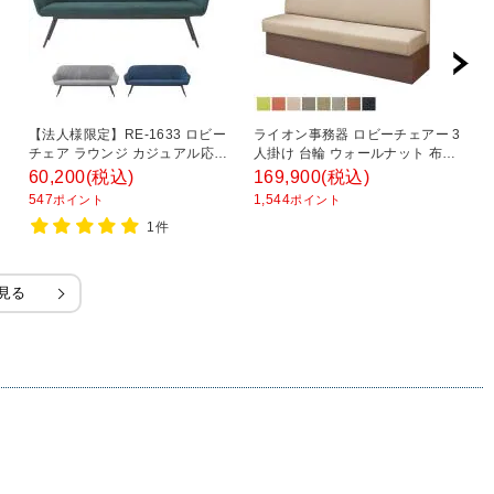
ド
【法人様限定】RE-1633 ロビー
ライオン事務器 ロビーチェアー 3
フ
チェア ラウンジ カジュアル応接
人掛け 台輪 ウォールナット 布張
掛
ザ
3人タイプ 幅1760×奥行650×高
り レザー張り ソファ ファミレス
ス
60,200
(税込)
169,900
(税込)
1
×
さ810mm
ソファ 72LCシリーズ 幅1800×奥
ー
547
1,544
1,
ポイント
ポイント
行560×高さ1000mm
幅
1件
見る