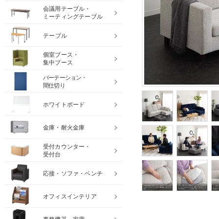
会議用テーブル・
ミーティングテーブル
テーブル
個室ブース・
集中ブース
パーテーション・
間仕切り
ホワイトボード
金庫・耐火金庫
受付カウンター・
受付台
応接・ソファ・ベンチ
オフィスインテリア