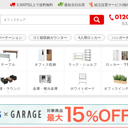
3,300円以上で送料無料
最短当日出荷
組立設置サービス(地
パーテーション
ゴミ箱収納カウンター
4人用ロッカー
ハンガー
テーブル
オフィス収納
ラック・シェルフ
ロッカー・下
接・ラウンジ
金庫・耐火金庫
ホワイトボード
オフィスイン