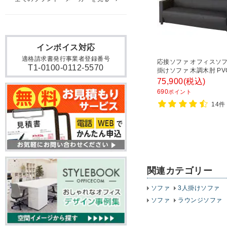
インボイス対応
適格請求書発行事業者登録番号
応接ソファ オフィスソフ
T1-0100-0112-5570
掛けソファ 木調木肘 P
幅1870×奥行745×高さ7
75,900
(税込)
ァビュリー
690
ポイント
14件
関連カテゴリー
ソファ
3人掛けソファ
ソファ
ラウンジソファ