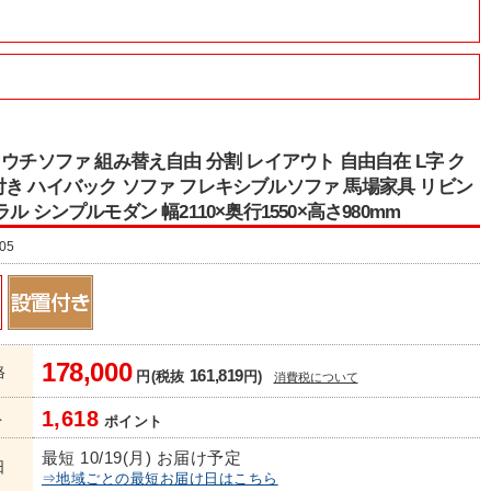
カウチソファ 組み替え自由 分割 レイアウト 自由自在 L字 ク
き ハイバック ソファ フレキシブルソファ 馬場家具 リビン
ル シンプルモダン 幅2110×奥行1550×高さ980mm
05
178,000
格
161,819
円(税抜
円)
消費税について
1,618
ト
ポイント
最短 10/19(月) お届け予定
日
⇒地域ごとの最短お届け日はこちら