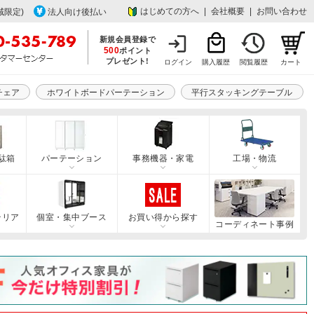
はじめての方へ
|
会社概要
|
お問い合わせ
域限定)
法人向け後払い
新規会員登録で
500
ポイント
プレゼント!
ログイン
購入履歴
閲覧履歴
カート
チェア
ホワイトボードパーテーション
平行スタッキングテーブル
駄箱
パーテーション
事務機器・家電
工場・物流
テリア
個室・集中ブース
お買い得から探す
コーディネート事例