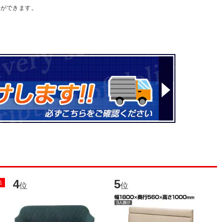
とができます。
4
5
6
品
位
位