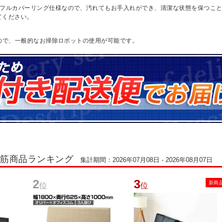
なフルカバーリング仕様なので、汚れてもお手入れができ、清潔な状態を保つこ
てください。
あるので、一般的なお掃除ロボットの使用が可能です。
れ筋商品ランキング
集計期間：2026年07月08日 - 2026年08月07日
2
3
新商
位
位