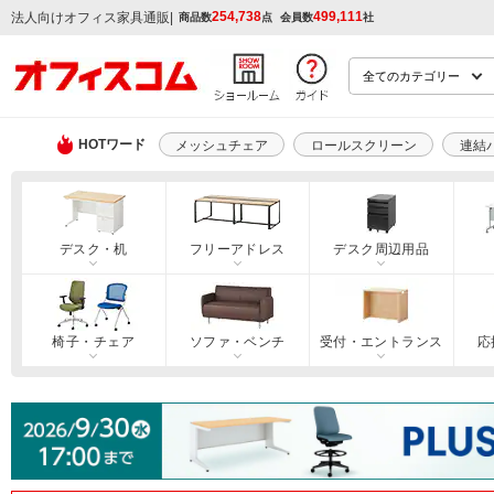
254,738
499,111
|
法人向けオフィス家具通販
商品数
点
会員数
社
HOTワード
メッシュチェア
ロールスクリーン
連結
デスク・机
フリーアドレス
デスク周辺用品
椅子・チェア
ソファ・ベンチ
受付・エントランス
応