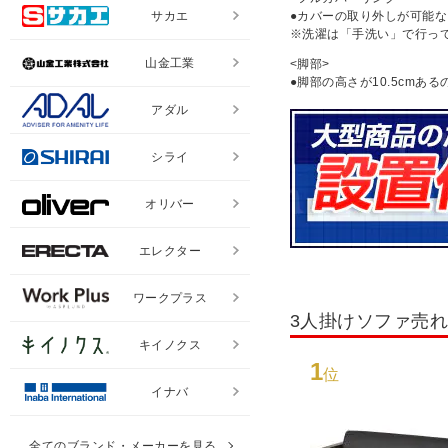
サカエ
●カバーの取り外しが可能
※洗濯は「手洗い」で行っ
山金工業
<脚部>
●脚部の高さが10.5cm
アダル
シライ
オリバー
エレクター
ワークプラス
3人掛けソファ売
キイノクス
1
位
イナバ
全てのブランド・メーカーを見る