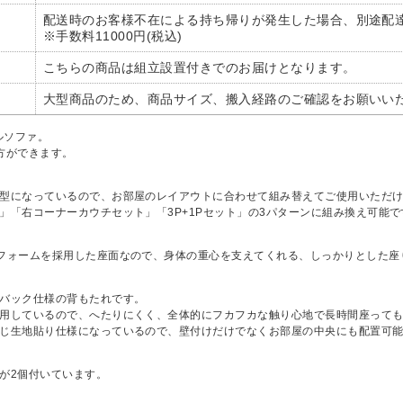
配送時のお客様不在による持ち帰りが発生した場合、別途配
※手数料11000円(税込)
こちらの商品は組立設置付きでのお届けとなります。
大型商品のため、商品サイズ、搬入経路のご確認をお願いい
ルソファ。
方ができます。
き型になっているので、お部屋のレイアウトに合わせて組み替えてご使用いただ
」「右コーナーカウチセット」「3P+1Pセット」の3パターンに組み換え可能で
ンフォームを採用した座面なので、身体の重心を支えてくれる、しっかりとした座
イバック仕様の背もたれです。
採用しているので、へたりにくく、全体的にフカフカな触り心地で長時間座って
同じ生地貼り仕様になっているので、壁付けだけでなくお部屋の中央にも配置可
が2個付いています。