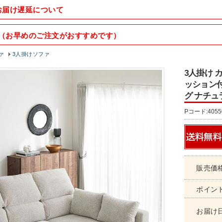
お届け遅延について
（お早めのご注文がおすすめです）
ァ
3人掛けソファ
3人掛け 
ッション付
グ ナチュラ
Pコード:4055
販売価
ポイン
お届け