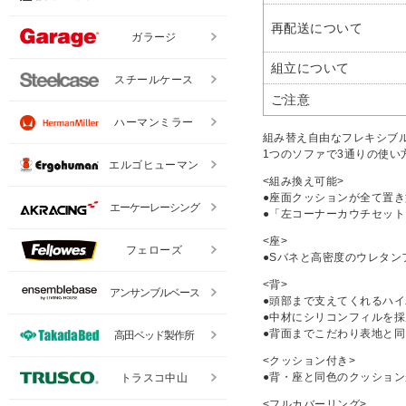
再配送について
ガラージ
組立について
スチールケース
ご注意
ハーマンミラー
組み替え自由なフレキシブ
1つのソファで3通りの使い
エルゴヒューマン
<組み換え可能>
●座面クッションが全て置
エーケーレーシング
●「左コーナーカウチセット
<座>
フェローズ
●Sバネと高密度のウレタ
<背>
アンサンブルベース
●頭部まで支えてくれるハ
●中材にシリコンフィルを
●背面までこだわり表地と
高田ベッド製作所
<クッション付き>
●背・座と同色のクッション
トラスコ中山
<フルカバーリング>