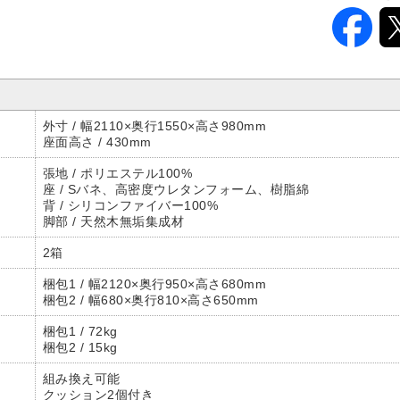
外寸 / 幅2110×奥行1550×高さ980mm
座面高さ / 430mm
張地 / ポリエステル100%
座 / Sバネ、高密度ウレタンフォーム、樹脂綿
背 / シリコンファイバー100%
脚部 / 天然木無垢集成材
2箱
梱包1 / 幅2120×奥行950×高さ680mm
梱包2 / 幅680×奥行810×高さ650mm
梱包1 / 72kg
梱包2 / 15kg
組み換え可能
クッション2個付き