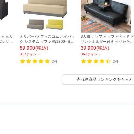
ァ 三人
オリバー×オフィスコム ハイバッ
3人掛け ソファ ソファベッド 
VCレザー
ク システム ソファ 幅1800×奥行
リンクホルダー付き 折りたたみ
50mm フ
625×高さ1000mm 3人掛け 布張
リクライニング ローソファ レ
89,900
(税込)
39,900
(税込)
り ハイバックソファ 業務用ソフ
ー調 ブラック 幅1830×奥行750
817
362
ポイント
ポイント
ァ 飲食店用ソファ ファミレスソ
高さ790mm
2件
2件
ファ ベンチシートソファ
売れ筋商品ランキングをもっと