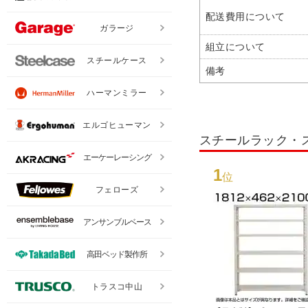
配送費用について
ガラージ
組立について
スチールケース
備考
ハーマンミラー
エルゴヒューマン
スチールラック・
エーケーレーシング
1
位
フェローズ
アンサンブルベース
高田ベッド製作所
トラスコ中山