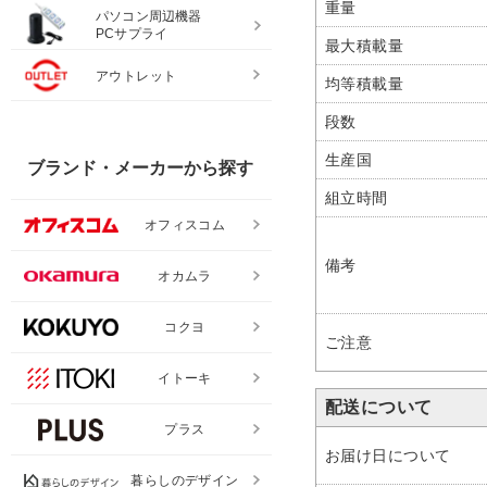
重量
パソコン周辺機器
PCサプライ
最大積載量
アウトレット
均等積載量
段数
生産国
ブランド・メーカーから探す
組立時間
オフィスコム
備考
オカムラ
コクヨ
ご注意
イトーキ
配送について
プラス
お届け日について
暮らしのデザイン