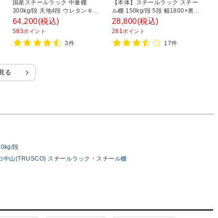
国産スチールラック 中量棚
【本体】スチールラック スチー
ス
300kg/段 天地4段 ウレタンキャ
ル棚 150kg/段 5段 幅1800×奥行
ッ
・
スター付き 収納棚 スチール棚 幅
450×高さ1800mm
平
64,200
(税込)
28,800
(税込)
2
1500×奥行600×高さ1800mm キ
1
583
261
1
ポイント
ポイント
ャスター直径150×高さ200mm
3件
17件
見る
0kg/段
コ中山(TRUSCO) スチールラック・スチール棚