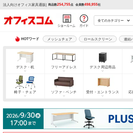
254,755
498,955
|
法人向けオフィス家具通販
商品数
点
会員数
社
HOTワード
メッシュチェア
ロールスクリーン
連結
デスク・机
フリーアドレス
デスク周辺用品
椅子・チェア
ソファ・ベンチ
受付・エントランス
応