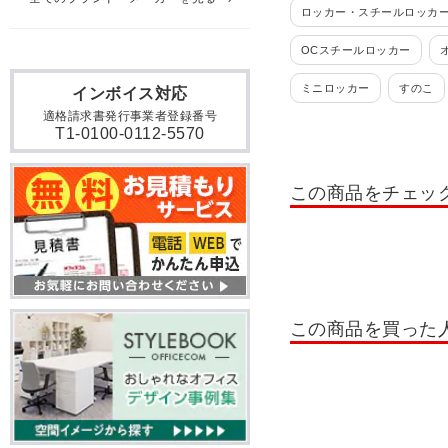
ロッカー・スチールロッカー
OCスチールロッカー
ミニロッカー
すのこ
インボイス対応
適格請求書発行事業者登録番号
貴重品ロッカー
日本製
T1-0100-0112-5570
掃除用具入れ・掃除道具入
この商品をチェッ
ロッカー 10人用
ロッカ
ロッカー テンキー錠
ロ
書類整理棚・小物整理棚・
OCシューズロッカー
この商品を買った
シューズボックス 扉付きタ
木製シューズボックス
シューズボックス 6人用