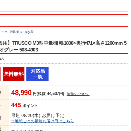
ク 中量棚 300kg/段
用】TRUSCO M3型中量棚 幅1800×奥行471×高さ1200mm 5
グレー 508-4903
45
48,990
格
44,537
円(税抜
円)
消費税について
445
ト
ポイント
最短 08/20(木) お届け予定
日
⇒地域ごとの最短お届け日はこちら
号