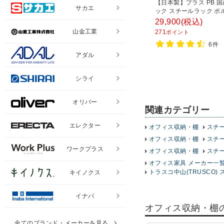
【日本製】プラス PB 
サカエ
ック スチールラック ボ
耐荷重150kg/段 天地6段
29,900
(税込)
1812×奥行462×高さ21
山金工業
271
ポイント
チール棚 スチールシェル
6件
棚 オープンラック 収納
アダル
シライ
オリバー
関連カテゴリー
エレクター
オフィス収納・棚
スチ
オフィス収納・棚
スチ
ワークプラス
オフィス収納・棚
スチ
オフィス家具 メーカー一
トラスコ中山(TRUSCO) 
キイノクス
イナバ
オフィス収納・棚
全てのブランド・メーカーを見る