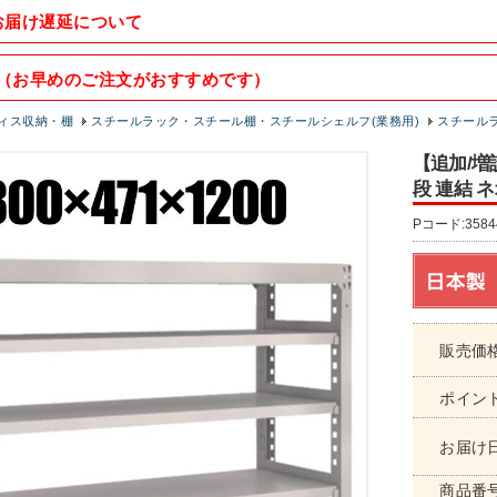
お届け遅延について
（お早めのご注文がおすすめです）
ィス収納・棚
スチールラック・スチール棚・スチールシェルフ(業務用)
スチールラッ
【追加/増設
段 連結 ネオ
Pコード:3584
販売価
ポイン
お届け
商品番