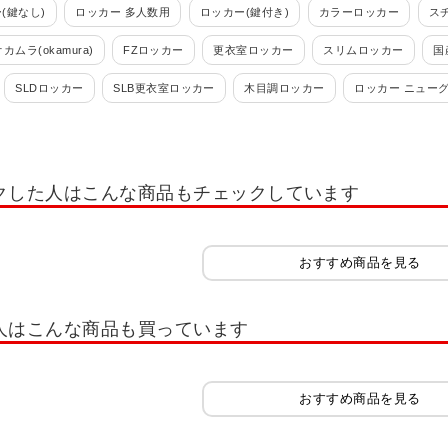
(鍵なし)
ロッカー 多人数用
ロッカー(鍵付き)
カラーロッカー
ス
オカムラ(okamura)
FZロッカー
更衣室ロッカー
スリムロッカー
国
SLDロッカー
SLB更衣室ロッカー
木目調ロッカー
ロッカー ニュー
 ロッカー ホワイト OC
多人数用小物入れロッカー
学校用ロッカー・スクー
れ・スイッパー
ロッカー 1人用
ロッカー 2人用
ロッカー 3人用
ロッ
クした人はこんな商品もチェックしています
ー 12人用
ロッカー 多人数用
ロッカーホワイト系(白)
ロッカーオプシ
ッカー IC錠
ロッカー 南京錠
コインリターン錠
内筒交換錠
キャビ
おすすめ商品を見る
書類整理ケース
木製キャビネット・木製ラック・木製書庫
役員用家具
扉
木製シューズラック
樹脂棚付き 木製シューズラック
木製スリッパシューズラ
人はこんな商品も買っています
イプ スリム
シューズボックス 扉付きタイプ ゆったり
シューズボックス オ
シューズラック
スリッパラック
シューズボックス オープンタイプ 可動棚
おすすめ商品を見る
シューズボックス 8人用
シューズボックス 9人用
シューズボックス 10人用