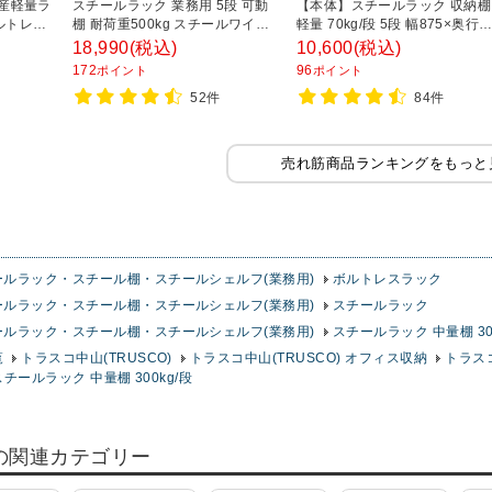
国産軽量ラ
スチールラック 業務用 5段 可動
【本体】スチールラック 収納棚
ルトレス
棚 耐荷重500kg スチールワイヤ
軽量 70kg/段 5段 幅875×奥行
 幅
ーラック シェルゴ 幅1515×奥行
450×高さ1800mm 【ホワイト
18,990
(税込)
10,600
(税込)
00mm ス
460×高さ1740mm
ブラック】
172
96
ポイント
ポイント
フ 収納
52件
84件
ラック
売れ筋商品ランキングをもっと
ールラック・スチール棚・スチールシェルフ(業務用)
ボルトレスラック
ールラック・スチール棚・スチールシェルフ(業務用)
スチールラック
ールラック・スチール棚・スチールシェルフ(業務用)
スチールラック 中量棚 30
覧
トラスコ中山(TRUSCO)
トラスコ中山(TRUSCO) オフィス収納
トラス
スチールラック 中量棚 300kg/段
の関連カテゴリー