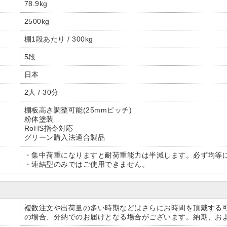
78.9kg
2500kg
棚1段あたり / 300kg
5段
日本
2人 / 30分
棚板高さ調整可能(25mmピッチ)
粉体塗装
RoHS指令対応
グリーン購入法適合製品
・集中荷重になりますと耐荷重能力は半減します。必ず均等
・連結型のみではご使用できません。
複数注文や出荷量の多い時期などはさらにお時間を頂戴する
の場合、分納でのお届けとなる場合がございます。納期、お