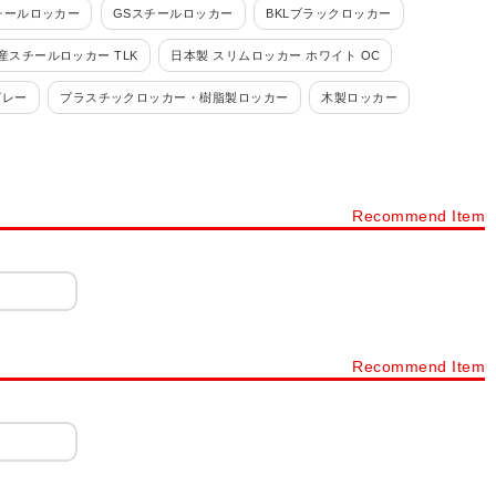
チールロッカー
GSスチールロッカー
BKLブラックロッカー
産スチールロッカー TLK
日本製 スリムロッカー ホワイト OC
グレー
プラスチックロッカー・樹脂製ロッカー
木製ロッカー
ルロッカー
パーソナルロッカー・フリーアドレスロッカー
カー 4人用
ロッカー 6人用
ロッカー 8人用
ロッカー 9人用
Recommend Item
ョン
ロッカー シリンダー錠
ロッカー ダイヤル錠
ネット・書庫
スチールキャビネット・スチール書庫
タイプから探す
下駄箱・シューズボックス・シューズロッカー・靴箱
ック
樹脂棚付き 木製スリッパシューズラック
Recommend Item
ープンタイプ
シューズボックス 扉・窓付きタイプ
下駄箱 オープンタイプ
プラスチックロッカー
シューズボックス 12人用～20人用