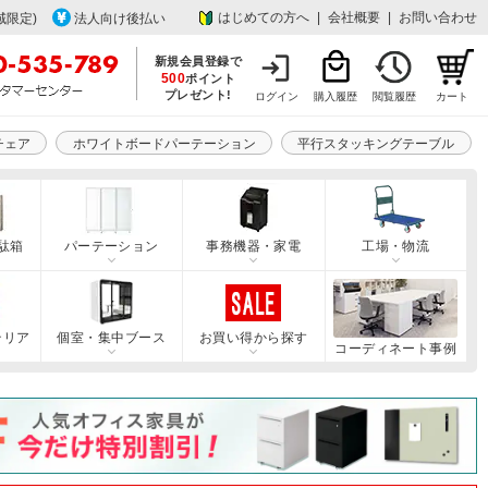
はじめての方へ
|
会社概要
|
お問い合わせ
域限定)
法人向け後払い
新規会員登録で
500
ポイント
プレゼント!
ログイン
購入履歴
閲覧履歴
カート
チェア
ホワイトボードパーテーション
平行スタッキングテーブル
駄箱
パーテーション
事務機器・家電
工場・物流
テリア
個室・集中ブース
お買い得から探す
コーディネート事例