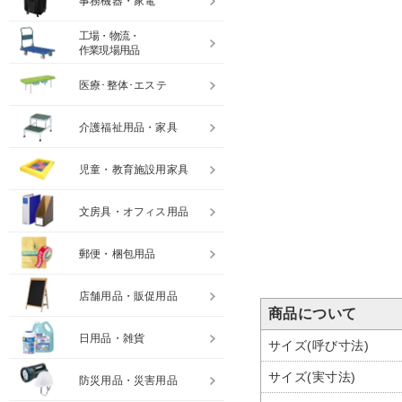
事務機器・家電
工場・物流・
作業現場用品
医療･整体･エステ
介護福祉用品・家具
児童・教育施設用家具
文房具・オフィス用品
郵便・梱包用品
店舗用品・販促用品
商品について
日用品・雑貨
サイズ(呼び寸法)
サイズ(実寸法)
防災用品・災害用品