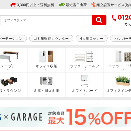
3,300円以上で送料無料
最短当日出荷
組立設置サービス(地
パーテーション
ゴミ箱収納カウンター
4人用ロッカー
ハンガー
テーブル
オフィス収納
ラック・シェルフ
ロッカー・下
接・ラウンジ
金庫・耐火金庫
ホワイトボード
オフィスイン