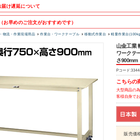
お届け遅延について
（お早めのご注文がおすすめです）
・物流・作業現場用品
作業台・ワークテーブル
移動式作業台
軽量作業台(100kg
山金工業 
ワークテーブ
さ900mm
Pコード:3344
こちらの
大型商品の
客様自身で
販売価