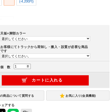
(-4,200円)
0
2,800円)
天板×脚部カラー
お客様にてトラックから荷卸し・搬入・設置が必要な商品
です
個 数
お気に入り(会員機能)
シェアする