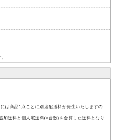
す。
けには商品1点ごとに別途配送料が発生いたしますの
追加送料と個人宅送料(×台数)を合算した送料となり