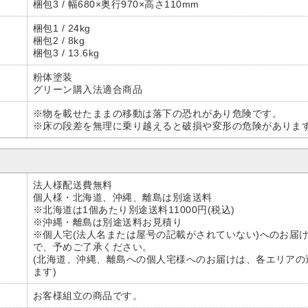
梱包3 / 幅680×奥行970×高さ110mm
梱包1 / 24kg
梱包2 / 8kg
梱包3 / 13.6kg
粉体塗装
グリーン購入法適合商品
※物を載せたままの移動は落下の恐れがあり危険です。
※床の段差を無理に乗り越えると破損や変形の危険がありま
法人様配送費無料
個人様・北海道、沖縄、離島は別途送料
※北海道は1個あたり別途送料11000円(税込)
※沖縄・離島は別途送料お見積り
※個人宅(法人名または屋号の記載がされていない)へのお届
で、予めご了承ください。
(北海道、沖縄、離島への個人宅様へのお届けは、各エリアの
ます)
お客様組立の商品です。