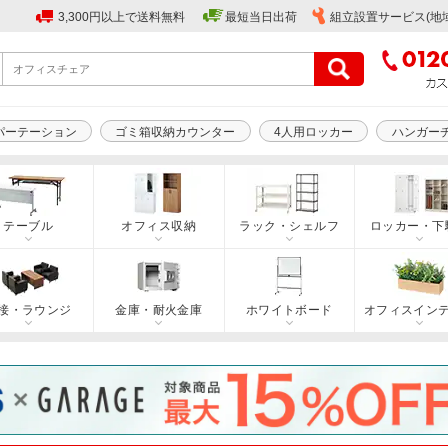
3,300円以上で送料無料
最短当日出荷
組立設置サービス(地
パーテーション
ゴミ箱収納カウンター
4人用ロッカー
ハンガー
テーブル
オフィス収納
ラック・シェルフ
ロッカー・下
接・ラウンジ
金庫・耐火金庫
ホワイトボード
オフィスイン