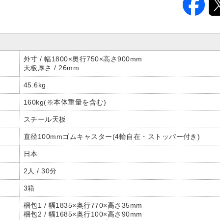
外寸 / 幅1800×奥行750×高さ900mm
天板厚さ / 26mm
45.6kg
160kg(※本体重量を含む)
スチール天板
直径100mmゴムキャスター(4輪自在・ストッパー付き)
日本
2人 / 30分
3箱
梱包1 / 幅1835×奥行770×高さ35mm
梱包2 / 幅1685×奥行100×高さ90mm