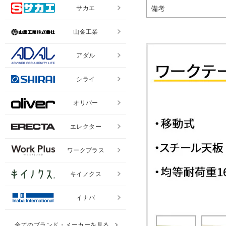
サカエ
備考
山金工業
アダル
シライ
オリバー
エレクター
ワークプラス
キイノクス
イナバ
全てのブランド・メーカーを見る