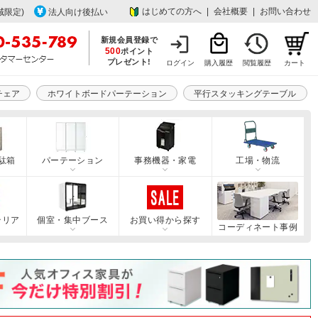
はじめての方へ
|
会社概要
|
お問い合わせ
域限定)
法人向け後払い
新規会員登録で
500
ポイント
プレゼント!
ログイン
購入履歴
閲覧履歴
カート
チェア
ホワイトボードパーテーション
平行スタッキングテーブル
駄箱
パーテーション
事務機器・家電
工場・物流
テリア
個室・集中ブース
お買い得から探す
コーディネート事例