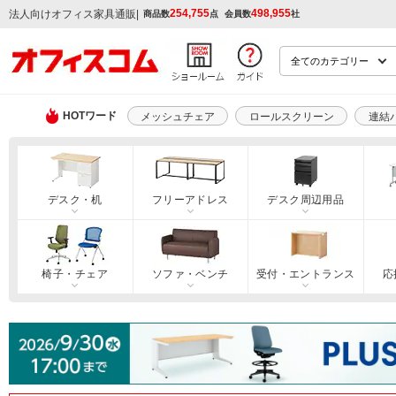
254,755
498,955
|
法人向けオフィス家具通販
商品数
点
会員数
社
HOTワード
メッシュチェア
ロールスクリーン
連結
デスク・机
フリーアドレス
デスク周辺用品
椅子・チェア
ソファ・ベンチ
受付・エントランス
応