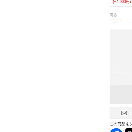
(+4,000円)
高さ
900
74
(-
この商品を