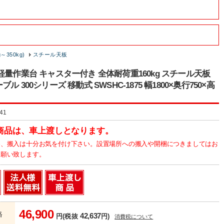
～350kg)
スチール天板
軽量作業台 キャスター付き 全体耐荷重160kg スチール天板
ル 300シリーズ 移動式 SWSHC-1875 幅1800×奥行750×高
41
商品は、車上渡しとなります。
為、搬入は十分お気を付け下さい。設置場所への搬入や開梱につきましてはお
お願い致します。
46,900
格
42,637
円(税抜
円)
消費税について