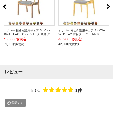
オリバー 福祉介護用チェア S・CW-
オリバー 福祉介護用チェア S・CW-
107A・HAC・G ハイバック 半肘 グリ
520D・AC 肘付き ビニールレザー
ップ付き ビニールレザーCL39 スタッ
CL39 スタッキング 抗菌 耐アルコール
43,000円(税込)
46,200円(税込)
キング 抗菌 日本製 幅550×奥行600×高
耐次亜塩素酸 日本製 幅560×奥行550×
39,091円(税抜)
42,000円(税抜)
さ890mm
高さ840mm
レビュー
5.00
1件
質問する