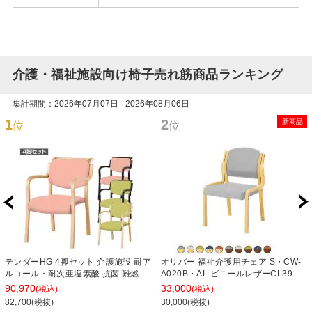
介護・福祉施設向け椅子売れ筋商品ランキング
集計期間：2026年07月07日 - 2026年08月06日
1
2
新商品
位
位
テンダーHG 4脚セット 介護施設 耐ア
オリバー 福祉介護用チェア S・CW-
ルコール・耐次亜塩素酸 抗菌 難燃レ
A020B・AL ビニールレザーCL39 ス
ザー スタッキング可 幅500×奥行
タッキング 抗菌 耐アルコール 耐次亜
90,970
33,000
(税込)
(税込)
630×座面高420mm
塩素酸 日本製 幅500×奥行550×高さ
82,700(税抜)
30,000(税抜)
750mm