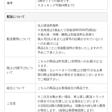
2脚セットでの販売です。
備考
スタッキング可能(4脚まで)
配送について
法人様送料無料
※北海道は1個あたり別途送料5500円(税込)
※個人様・沖縄・離島は別途送料お見積り
配送費用について
個人宅(法人名または屋号の記載がされていない)
へのお届けには
商品1台ごとに別途配送料が発生いたしますので、
予めご了承ください。
こちらの商品は軒先渡し(玄関先へのお届け)とな
ります。
階上げ(階下げ)につ
※階段・エレベーターでの階上げ(階下げ)をお希
いて
望の際は別途料金が発生する場合がございますの
でご相談下さい。
組立について
こちらの商品はお客様組立の商品です。
※ご注文台数が多い場合、車上渡し(配送トラック
の荷台でのお引渡し)となる場合がございます。
ご注意
※2回目以降の再配送時は、回数分の持ち帰り費用
が発生します。(金額は都度確認致します)