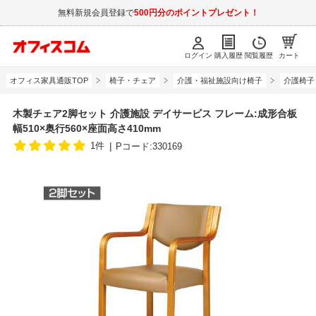
無料新規会員登録で
500円分のポイントプレゼント！
ログイン
購入履歴
閲覧履歴
カート
オフィス家具通販TOP
椅子・チェア
介護・福祉施設向け椅子
介護椅子
木製チェア2脚セット 介護施設 デイサービス フレーム:成形合板
幅510×奥行560×座面高さ410mm
1件
Pコード:330169