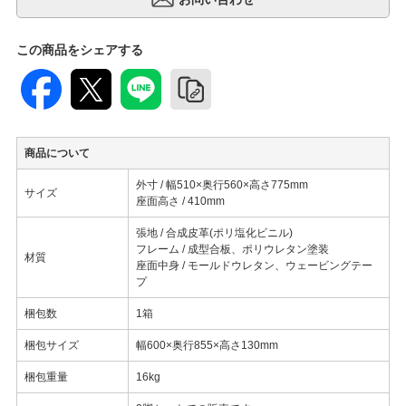
この商品をシェアする
商品について
外寸 / 幅510×奥行560×高さ775mm
サイズ
座面高さ / 410mm
張地 / 合成皮革(ポリ塩化ビニル)
フレーム / 成型合板、ポリウレタン塗装
材質
座面中身 / モールドウレタン、ウェービングテー
プ
梱包数
1箱
梱包サイズ
幅600×奥行855×高さ130mm
梱包重量
16kg