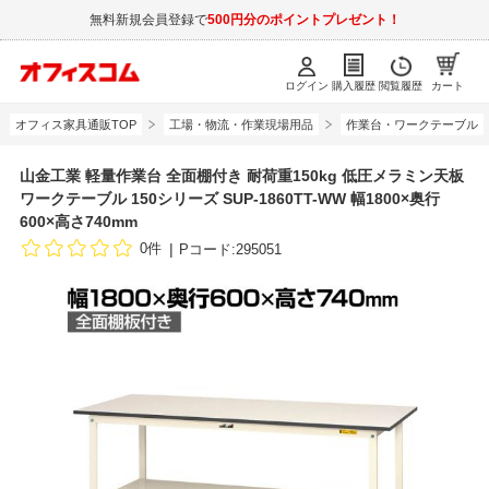
無料新規会員登録で
500円分のポイントプレゼント！
ログイン
購入履歴
閲覧履歴
カート
オフィス家具通販TOP
工場・物流・作業現場用品
作業台・ワークテーブル
山金工業 軽量作業台 全面棚付き 耐荷重150kg 低圧メラミン天板
ワークテーブル 150シリーズ SUP-1860TT-WW 幅1800×奥行
600×高さ740mm
0件
Pコード:295051