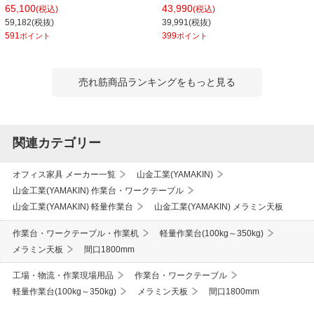
板 ワークテーブル 150シリーズ 幅
奥行750×高さ740mm KS-187S
65,100
43,990
(税込)
(税込)
1800×奥行900×高さ600～900mm
59,182(税抜)
39,991(税抜)
SURA-1890-GYW
591
399
ポイント
ポイント
売れ筋商品ランキングをもっと見る
関連カテゴリー
オフィス家具 メーカー一覧
山金工業(YAMAKIN)
山金工業(YAMAKIN) 作業台・ワークテーブル
山金工業(YAMAKIN) 軽量作業台
山金工業(YAMAKIN) メラミン天板
作業台・ワークテーブル・作業机
軽量作業台(100kg～350kg)
メラミン天板
間口1800mm
工場・物流・作業現場用品
作業台・ワークテーブル
軽量作業台(100kg～350kg)
メラミン天板
間口1800mm