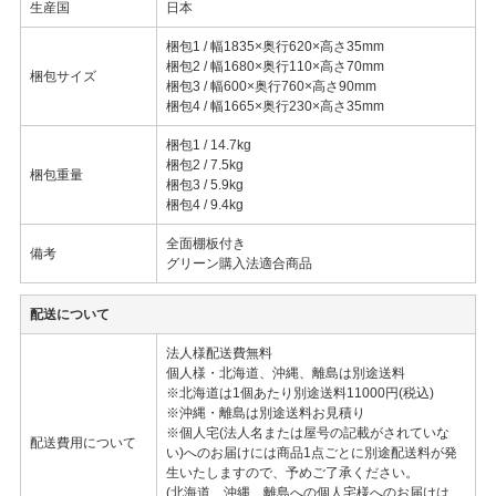
生産国
日本
梱包1 / 幅1835×奥行620×高さ35mm
梱包2 / 幅1680×奥行110×高さ70mm
梱包サイズ
梱包3 / 幅600×奥行760×高さ90mm
梱包4 / 幅1665×奥行230×高さ35mm
梱包1 / 14.7kg
梱包2 / 7.5kg
梱包重量
梱包3 / 5.9kg
梱包4 / 9.4kg
全面棚板付き
備考
グリーン購入法適合商品
配送について
法人様配送費無料
個人様・北海道、沖縄、離島は別途送料
※北海道は1個あたり別途送料11000円(税込)
※沖縄・離島は別途送料お見積り
※個人宅(法人名または屋号の記載がされていな
配送費用について
い)へのお届けには商品1点ごとに別途配送料が発
生いたしますので、予めご了承ください。
(北海道、沖縄、離島への個人宅様へのお届けは、