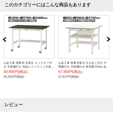
このカテゴリーにはこんな商品もあります
山金工業 実験用 作業台 キャスター付
山金工業 軽量作業台 引き出し付き 中
き 半面棚付き 指紋レスメラミン天板
間棚付き 半面棚付き 耐荷重150kg 低圧
ワークテーブル LABシリーズ 実験台
メラミン天板 ワークテーブル 150シリ
49,900円(税込)
57,900円(税込)
SLMC-1275T-BRW 幅1200×奥行750×
ーズ SUP-990UTF 幅900×奥行900×高
45,364円(税抜)
52,637円(税抜)
高さ825mm
さ740mm
レビュー