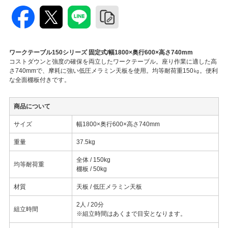
ワークテーブル150シリーズ 固定式/幅1800×奥行600×高さ740mm
コストダウンと強度の確保を両立したワークテーブル。座り作業に適した高
さ740mmで、摩耗に強い低圧メラミン天板を使用。均等耐荷重150㎏。便利
な全面棚板付きです。
商品について
サイズ
幅1800×奥行600×高さ740mm
重量
37.5kg
全体 / 150kg
均等耐荷重
棚板 / 50kg
材質
天板 / 低圧メラミン天板
2人 / 20分
組立時間
※組立時間はあくまで目安となります。