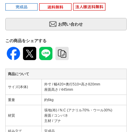
この商品をシェアする
商品について
外寸 / 幅420×奥行510×高さ820mm
サイズ(本体)
座面高さ / 445mm
重量
約6kg
張地(布) / N.C (アクリル70%・ウール30%)
材質
座面 / コンパネ
主材 / ブナ
組み立て
完成品