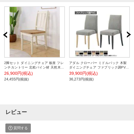
2脚セット ダイニングチェア 板座 フレ
アダル クローバー ミドルバック 木製
ンチカントリー 北欧パイン材 天然木
ダイニングチェア ファブリック調PVC
バイカラー 幅400×奥行520×高さ
耐アルコール 耐次亜塩素酸 抗菌 取っ
26,900円(税込)
39,900円(税込)
860mm
手付き 幅440×奥行530×高さ840mm
24,455円(税抜)
36,273円(税抜)
レビュー
質問する