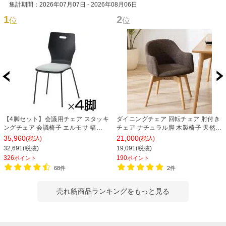
集計期間：2026年07月07日 - 2026年08月06日
1
2
位
位
【4脚セット】会議用チェア スタッキ
ダイニングチェア 回転チェア 肘付き
ングチェア 会議椅子 エルモサ 幅
チェア ナチュラル脚 木製椅子 天然木
500×奥行510×高さ845mm
ソフトレザー ファブリック カラフル
35,960
21,000
(税込)
(税込)
食卓椅子 おしゃれ 北欧風 ナチュラル
32,691(税抜)
19,091(税抜)
幅500×奥行550×高さ730mm
326
190
ポイント
ポイント
68件
2件
売れ筋商品ランキングをもっと見る