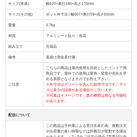
サイズ(本体)
幅620×奥行180×高さ170mm
サイズ(その他)
ポット外寸法 / 幅607×奥行59×高さ60mm
重量
0.7kg
材質
アルミシート貼り・造花
組み立て
完成品
備考
直掛け用金具付属
こちらの商品は屋内使用を目的としたインドア用
商品です。屋外での使用は変色・変形や劣化を早
める原因となりますのでお控え下さい。
ご注意
※外寸法はグリーンを含んだ総外寸法です。サイ
ズに多少の誤差がある場合がございます。
※写真はイメージです。葉の種類は異なる可能性
があります。
配送について
この商品は手作業による受注生産の為、複数注文
や出荷量の多い時期などは到着日が変動する場合
があります。・2～5台ご注文の場合:7営業日以内