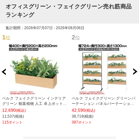
オフィスグリーン・フェイクグリーン売れ筋商品
ランキング
集計期間：2026年07月07日 - 2026年08月06日
1
2
位
位
ベルク フェイクグリーン インテリア
ベルク フェイクグリーン グリーンパ
グリーン 観葉植物 人工 卓上ポット
ーテーション パネルパーテーション
GR4389
ルーバータイプ 観葉植物 人口 幅
12,690
42,590
(税込)
(税込)
724×奥行300×高さ1300mm
11,537(税抜)
38,719(税抜)
115
387
ポイント
ポイント