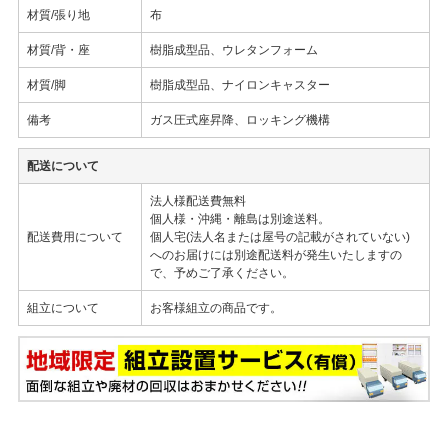
材質/張り地
布
材質/背・座
樹脂成型品、ウレタンフォーム
材質/脚
樹脂成型品、ナイロンキャスター
備考
ガス圧式座昇降、ロッキング機構
配送について
法人様配送費無料
個人様・沖縄・離島は別途送料。
配送費用について
個人宅(法人名または屋号の記載がされていない)
へのお届けには別途配送料が発生いたしますの
で、予めご了承ください。
組立について
お客様組立の商品です。