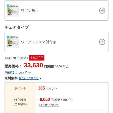
ワゴン無し
チェアタイプ
ワークスチェア肘付き
↓
1%OFF
33,970
円(税込)
33,630
販売価格：
円(税抜 30,573円)
消費税について
送料無料
配送について
305
ポイント
ポイント
6,050
組立料金
+
円(税抜5,500円)
(ご希望時)
組立費について