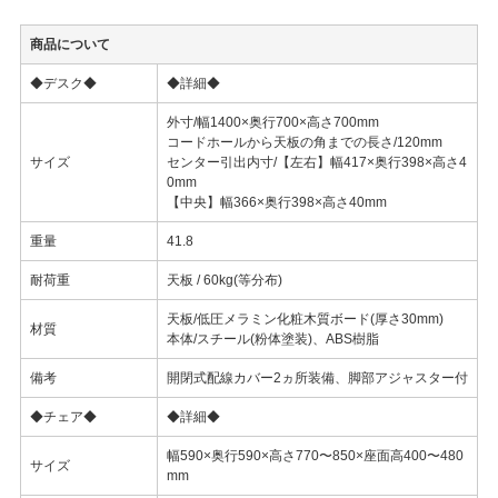
商品について
◆デスク◆
◆詳細◆
外寸/幅1400×奥行700×高さ700mm
コードホールから天板の角までの長さ/120mm
サイズ
センター引出内寸/【左右】幅417×奥行398×高さ4
0mm
【中央】幅366×奥行398×高さ40mm
重量
41.8
耐荷重
天板 / 60kg(等分布)
天板/低圧メラミン化粧木質ボード(厚さ30mm)
材質
本体/スチール(粉体塗装)、ABS樹脂
備考
開閉式配線カバー2ヵ所装備、脚部アジャスター付
◆チェア◆
◆詳細◆
幅590×奥行590×高さ770〜850×座面高400〜480
サイズ
mm