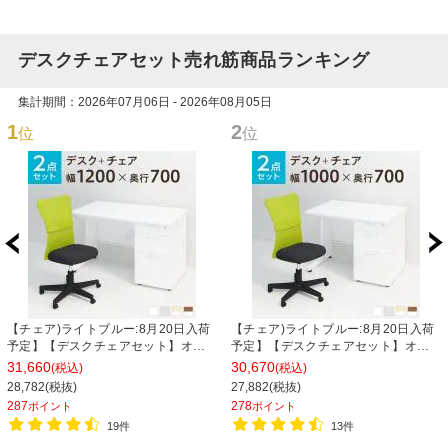
デスクチェアセット売れ筋商品ランキング
集計期間：2026年07月06日 - 2026年08月05日
1
2
位
位
【チェア)ライトブルー:8月20日入荷
【チェア)ライトブルー:8月20日入荷
予定】【デスクチェアセット】オフ
予定】【デスクチェアセット】オフ
ィスデスク 事務机 スチールデスク 片
ィスデスク 事務机 スチールデスク 片
31,660
30,670
(税込)
(税込)
袖机 1200×700 + メッシュチェア チ
袖机 1000×700 + メッシュチェア チ
28,782(税抜)
27,882(税抜)
ャットチェア セット
ャットチェア セット
287
278
ポイント
ポイント
19件
13件