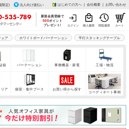
はじめての方へ
|
会社概要
|
お問い合わせ
域限定)
法人向け後払い
新規会員登録で
500
ポイント
プレゼント!
ログイン
購入履歴
閲覧履歴
カート
チェア
ホワイトボードパーテーション
平行スタッキングテーブル
駄箱
パーテーション
事務機器・家電
工場・物流
テリア
個室・集中ブース
お買い得から探す
コーディネート事例