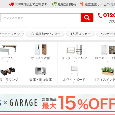
3,300円以上で送料無料
最短当日出荷
組立設置サービス(地
パーテーション
ゴミ箱収納カウンター
4人用ロッカー
ハンガー
テーブル
オフィス収納
ラック・シェルフ
ロッカー・下
接・ラウンジ
金庫・耐火金庫
ホワイトボード
オフィスイン