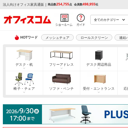
254,755
498,955
|
法人向けオフィス家具通販
商品数
点
会員数
社
HOTワード
メッシュチェア
ロールスクリーン
連結
デスク・机
フリーアドレス
デスク周辺用品
椅子・チェア
ソファ・ベンチ
受付・エントランス
応