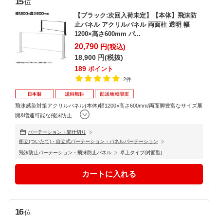
15
位
【ブラック:次回入荷未定】【本体】飛沫防
止パネル アクリルパネル 両面柱 透明 幅
1200×高さ600mm パ...
20,790
円(税込)
18,900
円(税抜)
189
ポイント
2件
飛沫感染対策アクリルパネル(本体)幅1200×高さ600mm/両面脚豊富なサイズ展
開&増連可能な飛沫防止
…
パーテーション・間仕切り
衝立(ついたて)・自立式パーテーション・パネルパーテーション
飛沫防止パーテーション・飛沫防止パネル
卓上タイプ(対面型)
16
位