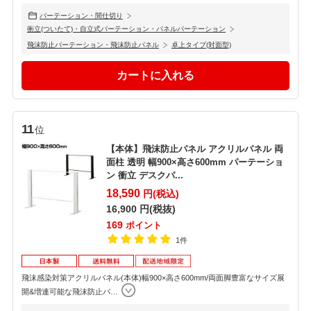
パーテーション・間仕切り
衝立(ついたて)・自立式パーテーション・パネルパーテーション
飛沫防止パーテーション・飛沫防止パネル
卓上タイプ(対面型)
11
位
【本体】飛沫防止パネル アクリルパネル 両
面柱 透明 幅900×高さ600mm パーテーショ
ン 衝立 デスクパ...
18,590
円(税込)
16,900
円(税抜)
169
ポイント
1件
飛沫感染対策アクリルパネル(本体)幅900×高さ600mm/両面脚豊富なサイズ展
開&増連可能な飛沫防止パ
…