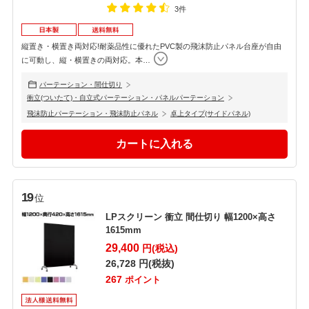
3件
縦置き・横置き両対応!耐薬品性に優れたPVC製の飛沫防止パネル台座が自由
に可動し、縦・横置きの両対応。本
…
パーテーション・間仕切り
衝立(ついたて)・自立式パーテーション・パネルパーテーション
飛沫防止パーテーション・飛沫防止パネル
卓上タイプ(サイドパネル)
19
位
LPスクリーン 衝立 間仕切り 幅1200×高さ
1615mm
29,400
円(税込)
26,728
円(税抜)
267
ポイント