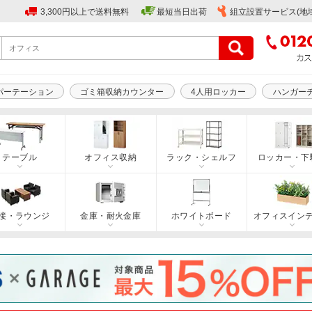
3,300円以上で送料無料
最短当日出荷
組立設置サービス(地
パーテーション
ゴミ箱収納カウンター
4人用ロッカー
ハンガー
テーブル
オフィス収納
ラック・シェルフ
ロッカー・下
接・ラウンジ
金庫・耐火金庫
ホワイトボード
オフィスイン