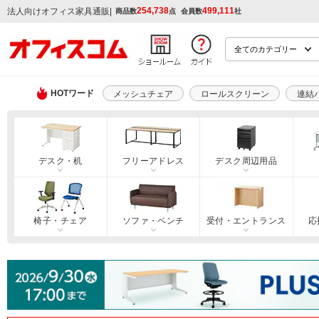
254,738
499,111
|
法人向けオフィス家具通販
商品数
点
会員数
社
HOTワード
メッシュチェア
ロールスクリーン
連結
デスク・机
フリーアドレス
デスク周辺用品
椅子・チェア
ソファ・ベンチ
受付・エントランス
応