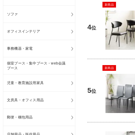
新商品
ソファ
4
位
オフィスインテリア
事務機器・家電
個室ブース・集中ブース・web会議
ブース
新商品
児童・教育施設用家具
5
位
文房具・オフィス用品
郵便・梱包用品
店舗用品・販促用品