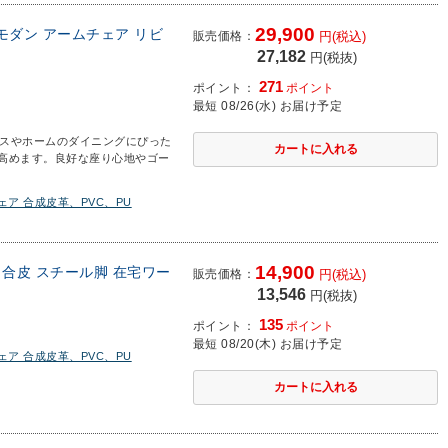
29,900
 モダン アームチェア リビ
販売価格：
円(税込)
27,182
円(税抜)
271
ポイント：
ポイント
最短 08/26(水) お届け予定
スやホームのダイニングにぴった
高めます。良好な座り心地やゴー
ア 合成皮革、PVC、PU
14,900
 合皮 スチール脚 在宅ワー
販売価格：
円(税込)
13,546
円(税抜)
135
ポイント：
ポイント
最短 08/20(木) お届け予定
ア 合成皮革、PVC、PU