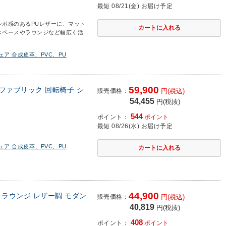
最短 08/21(金) お届け予定
シボ感のあるPUレザーに、マット
スペースやラウンジなど幅広く活
ア 合成皮革、PVC、PU
59,900
ーファブリック 回転椅子 シ
販売価格：
円(税込)
54,455
円(税抜)
544
ポイント：
ポイント
最短 08/26(水) お届け予定
ア 合成皮革、PVC、PU
44,900
グ ラウンジ レザー調 モダン
販売価格：
円(税込)
40,819
円(税抜)
408
ポイント：
ポイント