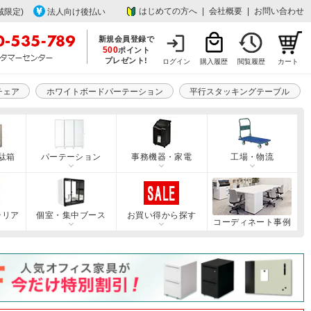
はじめての方へ
|
会社概要
|
お問い合わせ
域限定)
法人向け後払い
新規会員登録で
500
ポイント
プレゼント!
ログイン
購入履歴
閲覧履歴
カート
チェア
ホワイトボードパーテーション
平行スタッキングテーブル
駄箱
パーテーション
事務機器・家電
工場・物流
テリア
個室・集中ブース
お買い得から探す
コーディネート事例