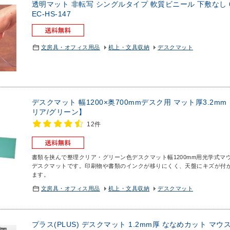
透明マット 非転写 シングルタイプ 軟質ビニール 下敷なし 69
EC-HS-147
文房具・オフィス用品
机上・文具収納
デスクマット
デスクマット 幅1200×奥700mmデスク用 マット厚3.2
リア/グリーン】
12件
書類を挟んで整理クリア・グリーン色デスクマット幅1200mm用
光学式マ
デスクマットです。印刷物や書類のインクが移りにくく、天盤にキズが付
ます。
文房具・オフィス用品
机上・文具収納
デスクマット
プラス(PLUS) デスクマット 1.2mm厚 ななめカット マ