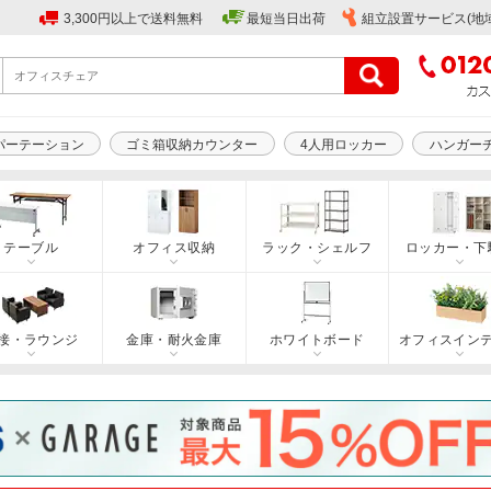
3,300円以上で送料無料
最短当日出荷
組立設置サービス(地
パーテーション
ゴミ箱収納カウンター
4人用ロッカー
ハンガー
テーブル
オフィス収納
ラック・シェルフ
ロッカー・下
接・ラウンジ
金庫・耐火金庫
ホワイトボード
オフィスイン