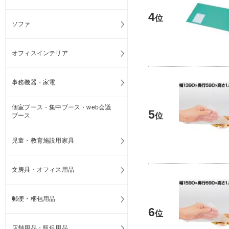
4
位
ソファ
オフィスインテリア
事務機器・家電
個室ブース・集中ブース・web会議
5
位
ブース
児童・教育施設用家具
文房具・オフィス用品
郵便・梱包用品
6
位
店舗用品・販促用品