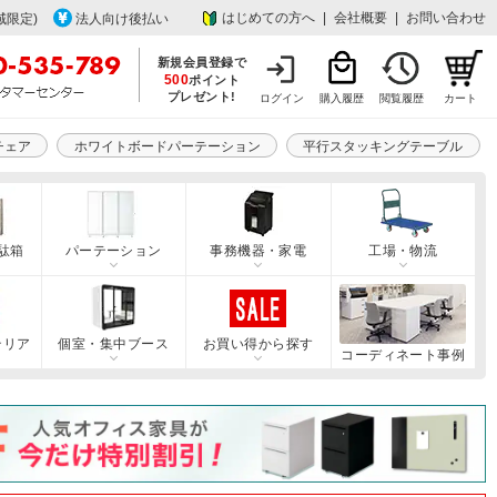
はじめての方へ
|
会社概要
|
お問い合わせ
域限定)
法人向け後払い
新規会員登録で
500
ポイント
プレゼント!
ログイン
購入履歴
閲覧履歴
カート
チェア
ホワイトボードパーテーション
平行スタッキングテーブル
駄箱
パーテーション
事務機器・家電
工場・物流
テリア
個室・集中ブース
お買い得から探す
コーディネート事例