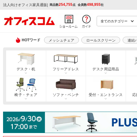
254,755
498,955
|
法人向けオフィス家具通販
商品数
点
会員数
社
HOTワード
メッシュチェア
ロールスクリーン
連結
デスク・机
フリーアドレス
デスク周辺用品
椅子・チェア
ソファ・ベンチ
受付・エントランス
応