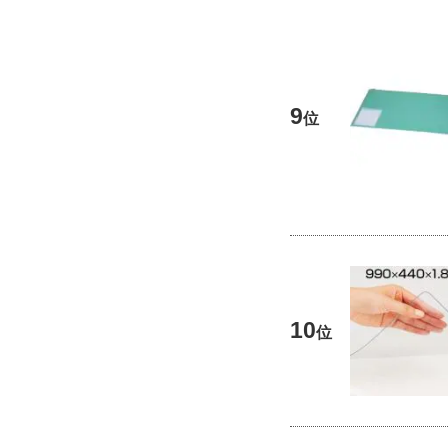
9
位
10
位