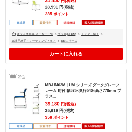
31,450
円(税込)
28,591
円(税抜)
285
ポイント
オフィス家具 メーカー一覧
プラス(PLUS)
チェア・椅子
会議用椅子・ミーティングチェア
UMシリーズ
2
位
MB-UM02M | UM シリーズ ダークグレーフ
レーム 肘付 幅575×奥行540×高さ770mm プ
ラス...
39,180
円(税込)
35,619
円(税抜)
356
ポイント