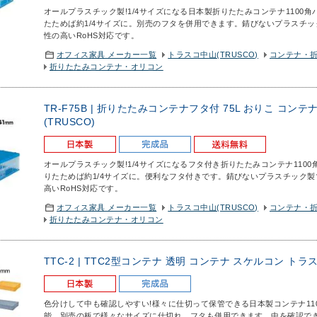
オールプラスチック製!1/4サイズになる日本製折りたたみコンテナ
1100
たためば約1/4サイズに。別売のフタを併用できます。錆びないプラスチ
性の高いRoHS対応です。
オフィス家具 メーカー一覧
トラスコ中山(TRUSCO)
コンテナ・
折りたたみコンテナ・オリコン
TR-F75B | 折りたたみコンテナフタ付 75L おりこ コン
(TRUSCO)
オールプラスチック製!1/4サイズになるフタ付き折りたたみコンテナ
110
りたためば約1/4サイズに。便利なフタ付きです。錆びないプラスチック
高いRoHS対応です。
オフィス家具 メーカー一覧
トラスコ中山(TRUSCO)
コンテナ・
折りたたみコンテナ・オリコン
TTC-2 | TTC2型コンテナ 透明 コンテナ スケルコン トラス
色分けして中も確認しやすい!様々に仕切って保管できる日本製コンテナ
1
能。別売の板で様々なサイズに仕切れ、フタも併用できます。中を確認で