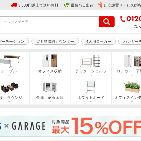
3,300円以上で送料無料
最短当日出荷
組立設置サービス(地
パーテーション
ゴミ箱収納カウンター
4人用ロッカー
ハンガー
テーブル
オフィス収納
ラック・シェルフ
ロッカー・下
接・ラウンジ
金庫・耐火金庫
ホワイトボード
オフィスイン