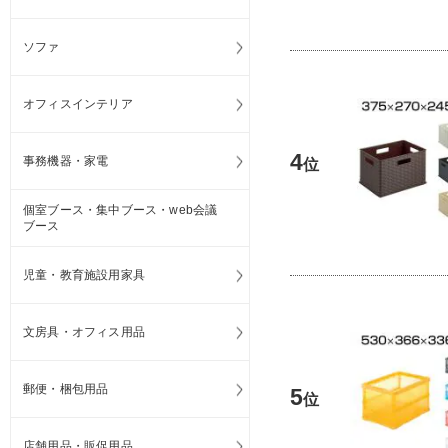
ソファ
オフィスインテリア
4
事務機器・家電
位
個室ブース・集中ブース・web会議
ブース
児童・教育施設用家具
文房具・オフィス用品
郵便・梱包用品
5
位
店舗用品・販促用品