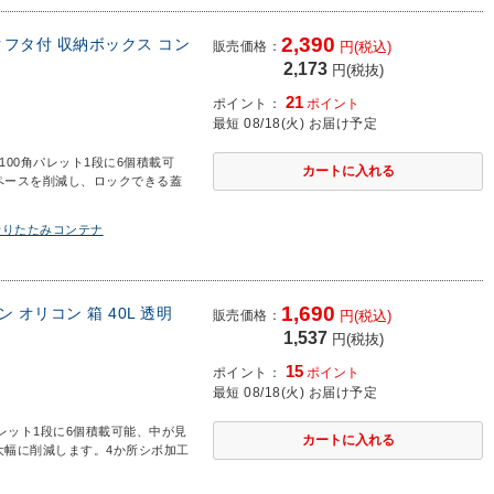
2,390
ックフタ付 収納ボックス コン
販売価格：
円(税込)
2,173
円(税抜)
21
ポイント：
ポイント
最短 08/18(火) お届け予定
1100角パレット1段に6個積載可
ペースを削減し、ロックできる蓋
折りたたみコンテナ
1,690
 オリコン 箱 40L 透明
販売価格：
円(税込)
1,537
円(税抜)
15
ポイント：
ポイント
最短 08/18(火) お届け予定
パレット1段に6個積載可能、中が見
大幅に削減します。4か所シボ加工