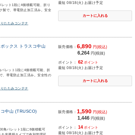
最短 08/18(火) お届け予定
角パレット1段に4個積載可能、折り
ック製で、帯電防止加工済み。安全
折りたたみコンテナ
6,890
テナボックス トラスコ中山
販売価格：
円(税込)
6,264
円(税抜)
62
ポイント：
ポイント
最短 08/18(火) お届け予定
0角パレット1段に4個積載可能、折
製で、帯電防止加工済み。安全性の
折りたたみコンテナ
1,590
コ中山 (TRUSCO)
販売価格：
円(税込)
1,446
円(税抜)
14
ポイント：
ポイント
100角パレット1段に8個積載可
最短 08/18(火) お届け予定
きる半透明タイプで色別管理可