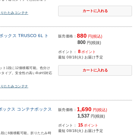
折りたたみコンテナ
880
ックス TRUSCO 6L ト
販売価格：
円(税込)
800
円(税抜)
8
ポイント：
ポイント
最短 08/18(火) お届け予定
レット1段に12個積載可能。色分け
タイプ。安全性の高いRoHS対応
折りたたみコンテナ
1,690
収納ボックス コンテナボックス
販売価格：
円(税込)
1,537
円(税抜)
15
ポイント：
ポイント
最短 08/18(火) お届け予定
ト1段に6個積載可能。折りたたみ時