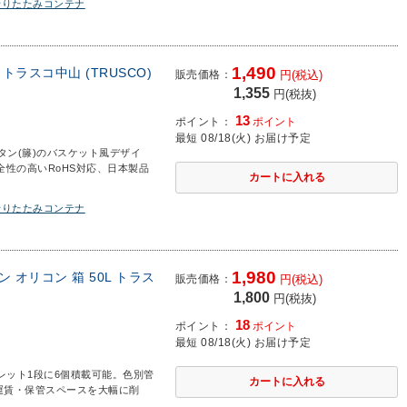
折りたたみコンテナ
1,490
トラスコ中山 (TRUSCO)
販売価格：
円(税込)
1,355
円(税抜)
13
ポイント：
ポイント
最短 08/18(火) お届け予定
タン(籐)のバスケット風デザイ
性の高いRoHS対応、日本製品
折りたたみコンテナ
1,980
ン オリコン 箱 50L トラス
販売価格：
円(税込)
1,800
円(税抜)
18
ポイント：
ポイント
最短 08/18(火) お届け予定
パレット1段に6個積載可能。色別管
運賃・保管スペースを大幅に削