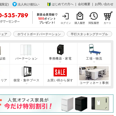
はじめての方へ
|
会社概要
|
お問い合わせ
域限定)
法人向け後払い
新規会員登録で
500
ポイント
プレゼント!
ログイン
購入履歴
閲覧履歴
カート
チェア
ホワイトボードパーテーション
平行スタッキングテーブル
駄箱
パーテーション
事務機器・家電
工場・物流
テリア
個室・集中ブース
お買い得から探す
コーディネート事例