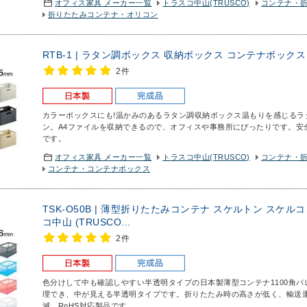
オフィス家具 メーカー一覧
トラスコ中山(TRUSCO)
コンテナ・
折りたたみコンテナ・オリコン
RTB-1 | ラタン調ボックス 収納ボックス コンテナボックス 
2件
カラーボックスにも!温かみのあるラタン調収納ボックス
温もりを感じるラ
ン。A4ファイルを収納できるので、オフィスや事務所にぴったりです。安全
です。
オフィス家具 メーカー一覧
トラスコ中山(TRUSCO)
コンテナ・
コンテナ・コンテナボックス
TSK-O50B | 薄型折りたたみコンテナ スケルトン スケルコ
コ中山 (TRUSCO...
2件
色分けして中も確認しやすい半透明タイプの日本製薄型コンテナ
1100角
理でき、中が見える半透明タイプです。折りたたみ時の高さが低く、輸送
減。RoHS対応製品です。