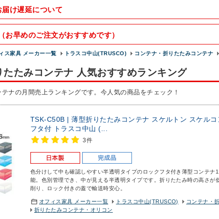
お届け遅延について
（お早めのご注文がおすすめです）
ィス家具 メーカー一覧
トラスコ中山(TRUSCO)
コンテナ・折りたたみコンテナ
りたたみコンテナ 人気おすすめランキング
ンテナの月間売上ランキングです。今人気の商品をチェック！
TSK-C50B | 薄型折りたたみコンテナ スケルトン スケルコ
フタ付 トラスコ中山 (...
3件
色分けして中も確認しやすい半透明タイプのロックフタ付き薄型コンテナ
能。色別管理でき、中が見える半透明タイプです。折りたたみ時の高さが
削り、ロック付きの蓋で輸送時安心。
オフィス家具 メーカー一覧
トラスコ中山(TRUSCO)
コンテナ・
折りたたみコンテナ・オリコン