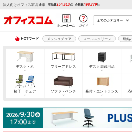
254,813
498,779
|
法人向けオフィス家具通販
商品数
点
会員数
社
HOTワード
メッシュチェア
ロールスクリーン
連結
デスク・机
フリーアドレス
デスク周辺用品
椅子・チェア
ソファ・ベンチ
受付・エントランス
応