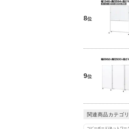
8
位
9
位
関連商品カテゴ
コピーボード/ネットワー