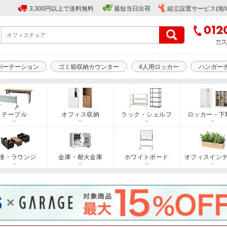
3,300円以上で送料無料
最短当日出荷
組立設置サービス(地
パーテーション
ゴミ箱収納カウンター
4人用ロッカー
ハンガー
テーブル
オフィス収納
ラック・シェルフ
ロッカー・下
接・ラウンジ
金庫・耐火金庫
ホワイトボード
オフィスイン