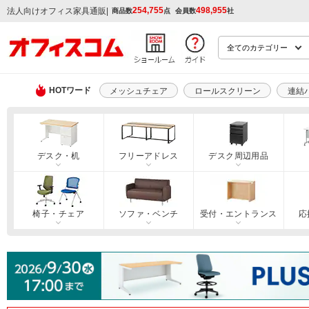
254,755
498,955
|
法人向けオフィス家具通販
商品数
点
会員数
社
HOTワード
メッシュチェア
ロールスクリーン
連結
デスク・机
フリーアドレス
デスク周辺用品
椅子・チェア
ソファ・ベンチ
受付・エントランス
応