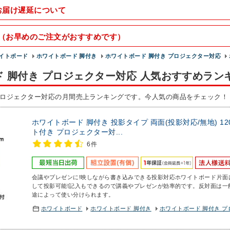
お届け遅延について
（お早めのご注文がおすすめです）
イトボード
ホワイトボード 脚付き
ホワイトボード 脚付き プロジェクター対応
 脚付き プロジェクター対応 人気おすすめラン
プロジェクター対応の月間売上ランキングです。今人気の商品をチェック！
ホワイトボード 脚付き 投影タイプ 両面(投影対応/無地) 12
ト付き プロジェクター対...
6件
会議やプレゼンに!映しながら書き込みできる投影対応ホワイトボード
片面
して投影可能!記入もできるので講義やプレゼンが効率的です。反対面は一
途によって使い分けられます。
ホワイトボード
ホワイトボード 脚付き
ホワイトボード 脚付き 