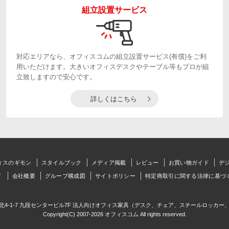
組立設置サービス
対応エリアなら、オフィスコムの組立設置サービス(有償)をご利
用いただけます。大きいオフィスデスクやテーブル等もプロが組
立致しますので安心です。
詳しくはこちら
ィスのギモン
スタイルブック
メディア掲載
レビュー
お買い物ガイド
デ
会社概要
グループ構成図
サイトポリシー
特定商取引に関する法律に基づ
北4-1-7 九段センタービル7F 法人向けオフィス家具（デスク、チェア、スチールロッカー
Copyright(C) 2007-2026 オフィスコム All rights reserved.