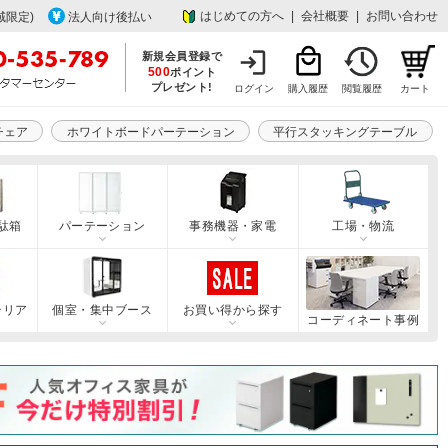
はじめての方へ
|
会社概要
|
お問い合わせ
域限定)
法人向け後払い
新規会員登録で
500
ポイント
プレゼント!
ログイン
購入履歴
閲覧履歴
カート
チェア
ホワイトボードパーテーション
平行スタッキングテーブル
駄箱
パーテーション
事務機器・家電
工場・物流
テリア
個室・集中ブース
お買い得から探す
コーディネート事例