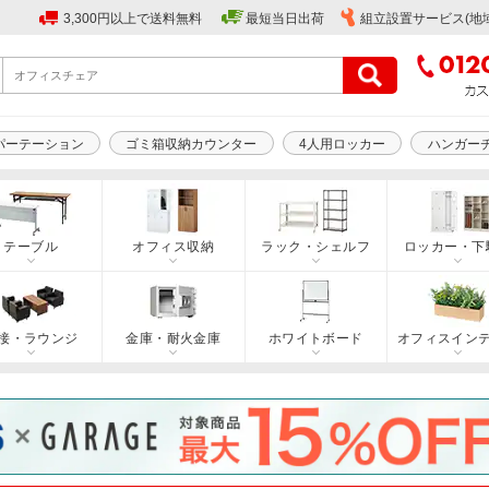
3,300円以上で送料無料
最短当日出荷
組立設置サービス(地
パーテーション
ゴミ箱収納カウンター
4人用ロッカー
ハンガー
テーブル
オフィス収納
ラック・シェルフ
ロッカー・下
接・ラウンジ
金庫・耐火金庫
ホワイトボード
オフィスイン