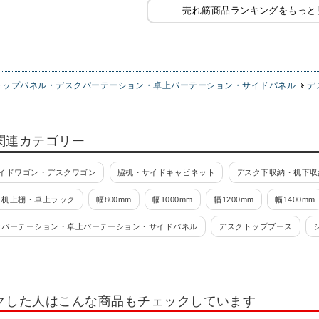
売れ筋商品ランキングをもっと
トップパネル・デスクパーテーション・卓上パーテーション・サイドパネル
デ
関連カテゴリー
イドワゴン・デスクワゴン
脇机・サイドキャビネット
デスク下収納・机下収
・机上棚・卓上ラック
幅800mm
幅1000mm
幅1200mm
幅1400mm
クパーテーション・卓上パーテーション・サイドパネル
デスクトップブース
アクリルタイプ クランプ型
布張りタイプ クランプ型
スチールタイプ 
ト用スタンド
ノートPCスタンド・アーム
デスクライト・アームライト
クした人はこんな商品もチェックしています
ーン
テレホンスタンド
デスクチェスト
オカムラ(okamura)
モニタ