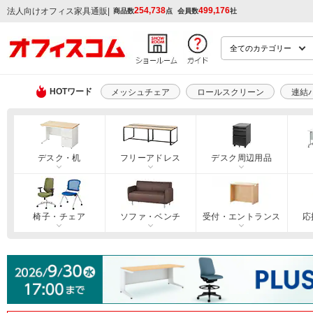
254,738
499,176
|
法人向けオフィス家具通販
商品数
点
会員数
社
HOTワード
メッシュチェア
ロールスクリーン
連結
デスク・机
フリーアドレス
デスク周辺用品
椅子・チェア
ソファ・ベンチ
受付・エントランス
応