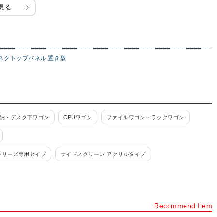
見る
スクトップパネル 置き型
納・デスク下ワゴン
CPUワゴン
ファイルワゴン・ラックワゴン
シリーズ専用タイプ
サイドスクリーン アクリルタイプ
クランプ型
パソコンスタンド
モニターアーム・ディスプレイスタンド
デスク用配線収納
デスクヒーター・暖房器具
Recommend Item
ースタンド
ファイルワゴン・ラックワゴン
ライブス ワゴン