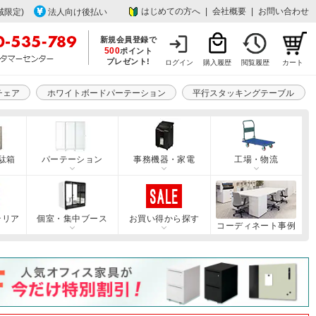
はじめての方へ
|
会社概要
|
お問い合わせ
域限定)
法人向け後払い
新規会員登録で
500
ポイント
プレゼント!
ログイン
購入履歴
閲覧履歴
カート
チェア
ホワイトボードパーテーション
平行スタッキングテーブル
駄箱
パーテーション
事務機器・家電
工場・物流
テリア
個室・集中ブース
お買い得から探す
コーディネート事例