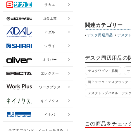
サカエ
山金工業
関連カテゴリー
アダル
デスク周辺用品
デスク
シライ
デスク周辺用品の
オリバー
デスクワゴン・脇机
サ
エレクター
机上ラック・デスクラック
ワークプラス
デスクトップパネル・デス
キイノクス
デスクトップパネル 置き型
イナバ
デスクマット
タブレッ
この商品をチェッ
卓上 観葉植物・デスクグリ
全てのブランド・メーカーを見る