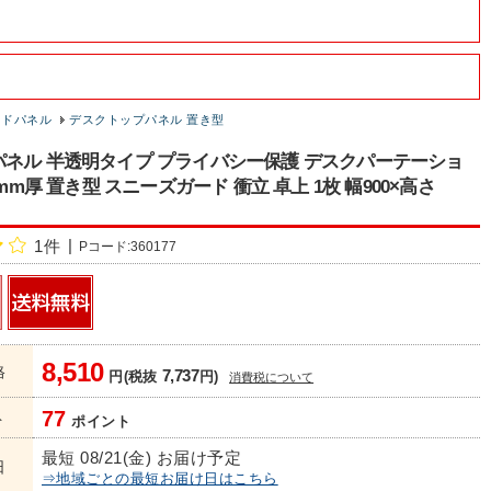
イドパネル
デスクトップパネル 置き型
ネル 半透明タイプ プライバシー保護 デスクパーテーショ
3mm厚 置き型 スニーズガード 衝立 卓上 1枚 幅900×高さ
1件
Pコード:360177
8,510
格
7,737
円(税抜
円)
消費税について
77
ト
ポイント
最短 08/21(金) お届け予定
日
⇒地域ごとの最短お届け日はこちら