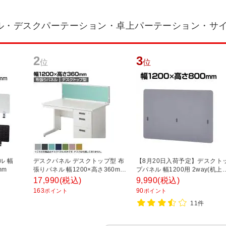
ル・デスクパーテーション・卓上パーテーション・サ
2
3
位
位
ル 幅
デスクパネル デスクトップ型 布
【8月20日入荷予定】デスクト
mm
張りパネル 幅1200×高さ360mm
プパネル 幅1200用 2way(机上
DLP-123 【国産】 【完成品】
ネル/幕板パネル) 間仕切り 幅
17,990
(税込)
9,990
(税込)
1200×厚み11×高さ800mm
163
90
ポイント
ポイント
11件