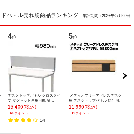
イドパネル売れ筋商品ランキング
集計期間：2026年07月09日
4
5
6
位
位
ッ
デスクトップパネル クロスタイ
[メティオフリーアドレスデスク
【
パ
プ マグネット使用可能 幅
用]デスクトップパネル 間仕切り
プ
1000mm クランプ式
幅1200mm用
ス
15,400
(税込)
11,990
(税込)
1
W
140
109
1
ポイント
ポイント
1件