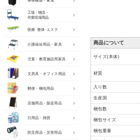
事務機器・家電
工場・物流・
作業現場用品
医療･整体･エステ
商品について
介護福祉用品・家具
サイズ(本体)
児童・教育施設用家具
材質
文房具・オフィス用品
入り数
郵便・梱包用品
生産国
店舗用品・販促用品
梱包数
日用品・雑貨
梱包サイズ
梱包重量
防災用品・災害用品