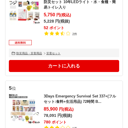
防災セット 10年LEDライト・水・食糧・簡
易トイレ入り
5,750
円(税込)
5,228
円(税抜)
52
ポイント
2件
防災用品・災害用品
災害セット
5
位
3Days Emergency Survival Set 337+(フル
セット:食料+生活用品) 72時間 B...
85,900
円(税込)
78,091
円(税抜)
780
ポイント