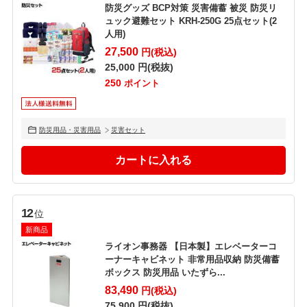
防災グッズ BCP対策 災害備蓄 被災 防災リ
ュック避難セット KRH-250G 25点セット(2
人用)
27,500
円(税込)
25,000
円(税抜)
250
ポイント
防災用品・災害用品
災害セット
12
位
新商品
ライオン事務器 【日本製】エレベーターコ
ーナーキャビネット 非常用品収納 防災備蓄
ボックス 防災用品 いたずら...
83,490
円(税込)
75,900
円(税抜)