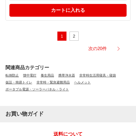
1
2
次の20件
関連商品カテゴリー
転倒防止
懐中電灯
養生用品
携帯浄水器
非常時生活用寝具・寝袋
仮設・簡易トイレ
非常時・緊急避難用品
ヘルメット
ポータブル電源・ソーラーパネル・ライト
お買い物ガイド
送料について