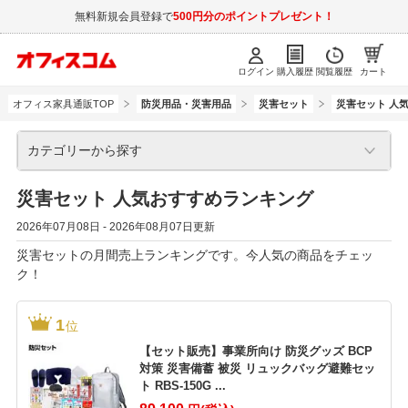
無料新規会員登録で
500円分のポイントプレゼント！
ログイン
購入履歴
閲覧履歴
カート
オフィス家具通販TOP
防災用品・災害用品
災害セット
災害セット 人
カテゴリーから探す
災害セット 人気おすすめランキング
2026年07月08日 - 2026年08月07日更新
災害セットの月間売上ランキングです。今人気の商品をチェッ
ク！
1
位
【セット販売】事業所向け 防災グッズ BCP
対策 災害備蓄 被災 リュックバッグ避難セッ
ト RBS-150G ...