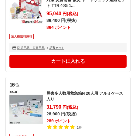
ト TTR-40G 1...
95,040
円(税込)
86,400
円(税抜)
864
ポイント
防災用品・災害用品
災害セット
16
位
災害多人数用救急箱N 20人用 アルミケース
入り
31,790
円(税込)
28,900
円(税抜)
289
ポイント
1件