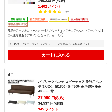
140,238
円(税抜)
1,402
ポイント
13件
舟形のテーブルとキャスター付きのミーティングチェアのセットテーブルは木
目の重厚感あるデザインになっていま
…
応接・ソファ・ベンチ
応接セット・応接家具
応接会議セット
4
位
パブリックベンチ ロビーチェア 業務用ベン
チ 3人掛け 幅1800×奥行600×高さ690×座高
400mm 背...
37,990
円(税込)
34,537
円(税抜)
345
ポイント