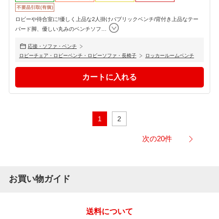
ロビーや待合室に!優しく上品な2人掛けパブリックベンチ/背付き上品なテー
パード脚、優しい丸みのベンチソフ
…
応接・ソファ・ベンチ
ロビーチェア・ロビーベンチ・ロビーソファ・長椅子
ロッカールームベンチ
1
2
次の20件
お買い物ガイド
送料について