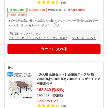
89件
ロビーや待合室に!優しく上品な3人掛けパブリックベンチ/背付き上品なテー
パード脚、優しい丸みのベンチソフ
…
応接・ソファ・ベンチ
ロビーチェア・ロビーベンチ・ロビーソファ・長椅子
ロッカールームベンチ
5
位
【6人用 会議セット】会議用テーブル 幅
2400×奥行1200×高さ700mm + レザーチェア
可動肘付き ...
162,840
円(税込)
148,037
円(税抜)
1,480
ポイント
16件