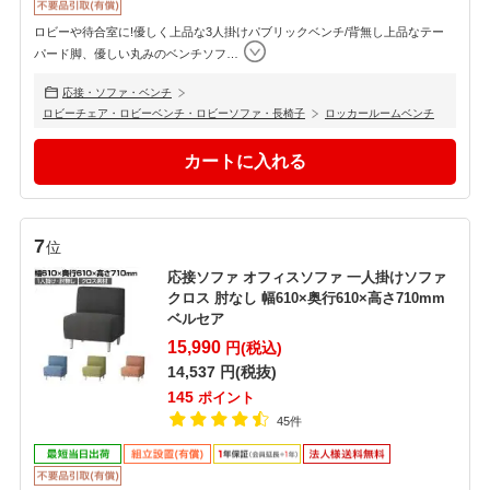
ロビーや待合室に!優しく上品な3人掛けパブリックベンチ/背無し上品なテー
パード脚、優しい丸みのベンチソフ
…
応接・ソファ・ベンチ
ロビーチェア・ロビーベンチ・ロビーソファ・長椅子
ロッカールームベンチ
7
位
応接ソファ オフィスソファ 一人掛けソファ
クロス 肘なし 幅610×奥行610×高さ710mm
ベルセア
15,990
円(税込)
14,537
円(税抜)
145
ポイント
45件