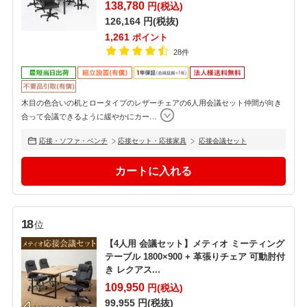
138,780
円(税込)
126,164
円(税抜)
1,261
ポイント
28件
木目の色合いの机とロータイプのレザーチェアの6人用会議セット仲間が向き
合って会議できるように緩やかにカー
…
応接・ソファ・ベンチ
応接セット・応接家具
応接会議セット
18
位
【4人用 会議セット】メティオ ミーティング
テーブル 1800×900 + 革張りチェア 可動肘付
き レクアス...
109,950
円(税込)
99,955
円(税抜)