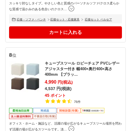
スッキリ肘なしタイプ。やさしい色と質感のパーソナルソファ/クロス柔らか
な質感で温かみのある色合いのクロス
…
応接・ソファ・ベンチ
応接セット・応接家具
応接セット ベルセア
8
位
キューブスツール ロビーチェア PVCレザー
アジャスター付き 幅400×奥行400×高さ
400mm 【ブラッ...
4,990
円(税込)
4,537
円(税抜)
45
ポイント
76件
オフィス・ホーム・施設など、活躍の場が広がるキューブスツール場所を問わ
ず活躍の場が広がるスツールです。淡
…