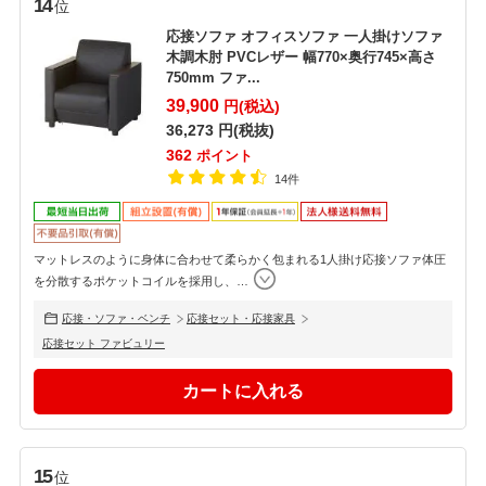
14
位
応接ソファ オフィスソファ 一人掛けソファ
木調木肘 PVCレザー 幅770×奥行745×高さ
750mm ファ...
39,900
円(税込)
36,273
円(税抜)
362
ポイント
14件
マットレスのように身体に合わせて柔らかく包まれる1人掛け応接ソファ体圧
を分散するポケットコイルを採用し、
…
応接・ソファ・ベンチ
応接セット・応接家具
応接セット ファビュリー
15
位