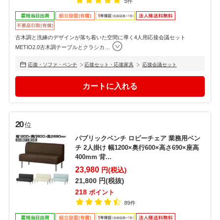
5件
古木調と洗練のデザインが落ち着いた空間に導く4人用応接会議セット
METIO2.0古木調テーブルとクラシカ
…
応接・ソファ・ベンチ
応接セット・応接家具
応接会議セット
20
位
パブリックベンチ ロビーチェア 業務用ベン
チ 2人掛け 幅1200×奥行600×高さ690×座高
400mm 背...
23,980
円(税込)
21,800
円(税抜)
218
ポイント
89件