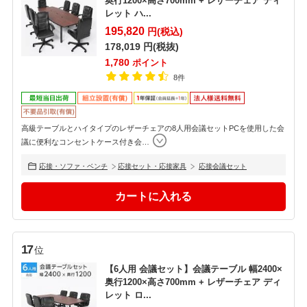
奥行1200×高さ700mm + レザーチェア ディ
レット ハ...
195,820
円(税込)
178,019
円(税抜)
1,780
ポイント
8件
高級テーブルとハイタイプのレザーチェアの8人用会議セットPCを使用した会
議に便利なコンセントケース付き会
…
応接・ソファ・ベンチ
応接セット・応接家具
応接会議セット
17
位
【6人用 会議セット】会議テーブル 幅2400×
奥行1200×高さ700mm + レザーチェア ディ
レット ロ...