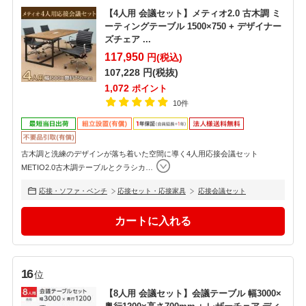
【4人用 会議セット】メティオ2.0 古木調 ミ
ーティングテーブル 1500×750 + デザイナー
ズチェア ...
117,950
円(税込)
107,228
円(税抜)
1,072
ポイント
10件
古木調と洗練のデザインが落ち着いた空間に導く4人用応接会議セット
METIO2.0古木調テーブルとクラシカ
…
応接・ソファ・ベンチ
応接セット・応接家具
応接会議セット
16
位
【8人用 会議セット】会議テーブル 幅3000×