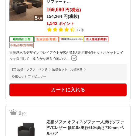
ソファー + ...
169,690
円(税込)
154,264
円(税抜)
1,542
ポイント
17件
重厚感あるデザインでレイアウトが広がる5人用応接4点セットポケットコイ
ルを採用して、柔らかな座り心地のソ
…
応接・ソファ・ベンチ
応接セット・応接家具
応接セット ファビュリー
2
位
応接ソファ オフィスソファ 一人掛けソファ
PVCレザー 幅610×奥行610×高さ710mm ベ
ルセア