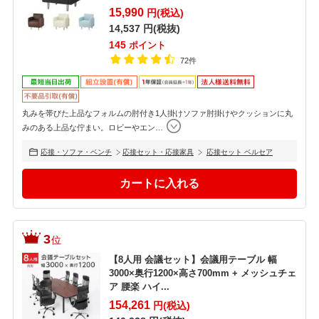
15,990
円(税込)
14,537
円(税抜)
145
ポイント
72件
丸みを帯びた上品なフォルムの肘付き1人掛けソファ肘掛けやクッションに丸
みのある上品な佇まい。ロビーやエン
…
応接・ソファ・ベンチ
応接セット・応接家具
応接セット ベルセア
3
位
【8人用 会議セット】会議用テーブル 幅
3000×奥行1200×高さ700mm + メッシュチェ
ア 腰楽 ハイ...
154,261
円(税込)