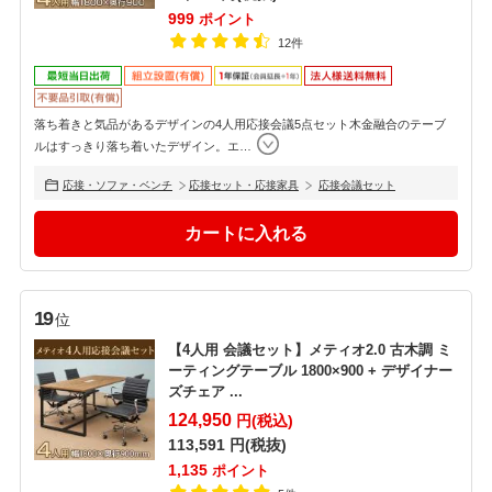
999
ポイント
12件
落ち着きと気品があるデザインの4人用応接会議5点セット木金融合のテーブ
ルはすっきり落ち着いたデザイン。エ
…
応接・ソファ・ベンチ
応接セット・応接家具
応接会議セット
19
位
【4人用 会議セット】メティオ2.0 古木調 ミ
ーティングテーブル 1800×900 + デザイナー
ズチェア ...
124,950
円(税込)
113,591
円(税抜)
1,135
ポイント