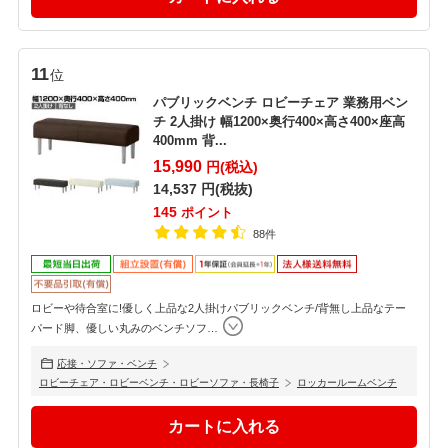
11
位
パブリックベンチ ロビーチェア 業務用ベン
チ 2人掛け 幅1200×奥行400×高さ400×座高
400mm 背...
15,990
円(税込)
14,537
円(税抜)
145
ポイント
88件
ロビーや待合室に!優しく上品な2人掛けパブリックベンチ/背無し上品なテー
パード脚、優しい丸みのベンチソフ
…
応接・ソファ・ベンチ
ロビーチェア・ロビーベンチ・ロビーソファ・長椅子
ロッカールームベンチ