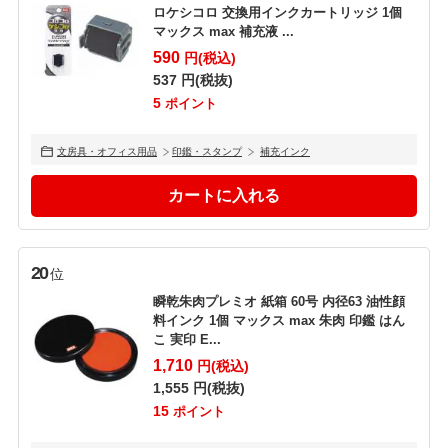
ロケシコロ 交換用インクカートリッジ 1個
マックス max 補充液 ...
590
円(税込)
537
円(税抜)
5
ポイント
文房具・オフィス用品
印鑑・スタンプ
補充インク
20
位
瞬乾朱肉プレミオ 紙箱 60号 内径63 油性顔
料インク 1個 マックス max 朱肉 印鑑 はん
こ 実印 E...
1,710
円(税込)
1,555
円(税抜)
15
ポイント