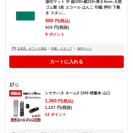
捺印マット 中 縦100×横210×厚さ4mm 天然
ゴム製 1枚 エコール はんこ 印鑑 押印 下敷
き スタン...
680
円(税込)
619
円(税抜)
6
ポイント
文房具・オフィス用品
印鑑・スタンプ
捺印マット
17
位
シヤチハタ ネーム9 1949 楷書体 山口
1,360
円(税込)
1,237
円(税抜)
12
ポイント