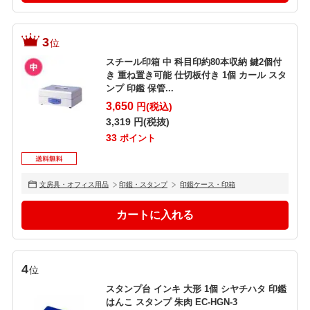
3
位
スチール印箱 中 科目印約80本収納 鍵2個付
き 重ね置き可能 仕切板付き 1個 カール スタ
ンプ 印鑑 保管...
3,650
円(税込)
3,319
円(税抜)
33
ポイント
文房具・オフィス用品
印鑑・スタンプ
印鑑ケース・印箱
4
位
スタンプ台 インキ 大形 1個 シヤチハタ 印鑑
はんこ スタンプ 朱肉 EC-HGN-3