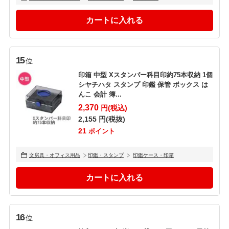
15
位
印箱 中型 Xスタンパー科目印約75本収納 1個
シヤチハタ スタンプ 印鑑 保管 ボックス は
んこ 会計 簿...
2,370
円(税込)
2,155
円(税抜)
21
ポイント
文房具・オフィス用品
印鑑・スタンプ
印鑑ケース・印箱
16
位