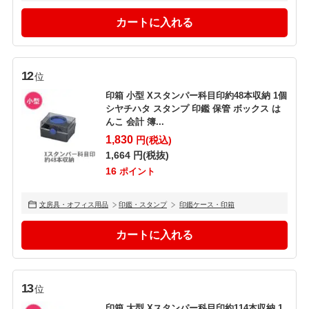
12
位
印箱 小型 Xスタンパー科目印約48本収納 1個
シヤチハタ スタンプ 印鑑 保管 ボックス は
んこ 会計 簿...
1,830
円(税込)
1,664
円(税抜)
16
ポイント
文房具・オフィス用品
印鑑・スタンプ
印鑑ケース・印箱
13
位
印箱 大型 Xスタンパー科目印約114本収納 1