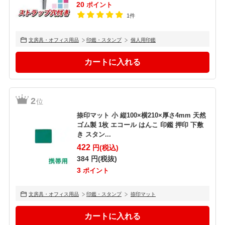
20
ポイント
1件
文房具・オフィス用品
印鑑・スタンプ
個人用印鑑
2
位
捺印マット 小 縦100×横210×厚さ4mm 天然
ゴム製 1枚 エコール はんこ 印鑑 押印 下敷
き スタン...
422
円(税込)
384
円(税抜)
3
ポイント
文房具・オフィス用品
印鑑・スタンプ
捺印マット