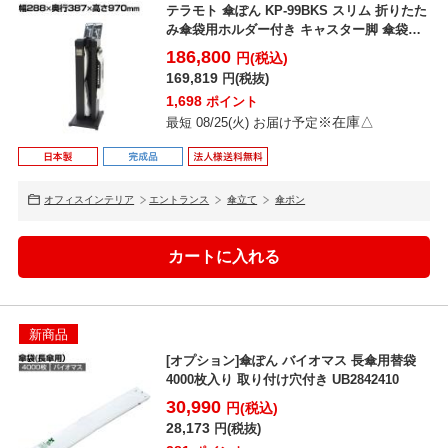
テラモト 傘ぽん KP-99BKS スリム 折りたた
み傘袋用ホルダー付き キャスター脚 傘袋ス
タンド...
186,800
円(税込)
169,819
円(税抜)
1,698
ポイント
※在庫△
最短 08/25(火) お届け予定
オフィスインテリア
エントランス
傘立て
傘ポン
新商品
[オプション]傘ぽん バイオマス 長傘用替袋
4000枚入り 取り付け穴付き UB2842410
30,990
円(税込)
28,173
円(税抜)