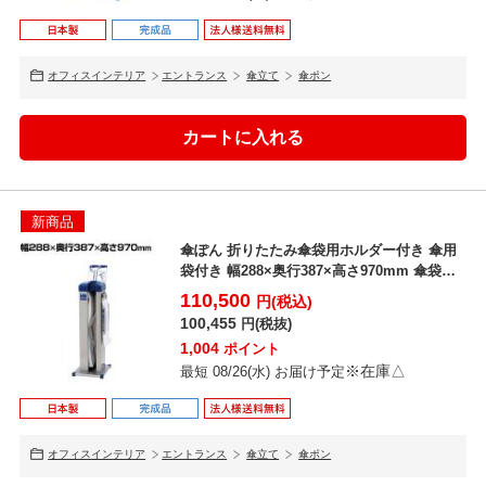
オフィスインテリア
エントランス
傘立て
傘ポン
新商品
傘ぽん 折りたたみ傘袋用ホルダー付き 傘用
袋付き 幅288×奥行387×高さ970mm 傘袋ス
タンド...
110,500
円(税込)
100,455
円(税抜)
1,004
ポイント
※在庫△
最短 08/26(水) お届け予定
オフィスインテリア
エントランス
傘立て
傘ポン