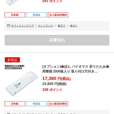
281
ポイント
オフィスインテリア
エントランス
傘立て
傘ポン
在庫切れ
新商品
[オプション]傘ぽん バイオマス 折りたたみ傘
用替袋 2000枚入り 取り付け穴付き
UB28471...
17,380
円(税込)
15,800
円(税抜)
158
ポイント