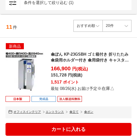
条件を選択して絞り込む (1)
11
件
新商品
傘ぽん KP-23GSBH ゴミ箱付き 折りたたみ
傘袋用ホルダー付き 傘用袋付き キャスター
付き 幅...
166,900
円(税込)
151,728
円(税抜)
1,517
ポイント
※在庫△
最短 08/26(水) お届け予定
オフィスインテリア
エントランス
傘立て
傘ポン