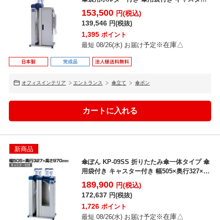
付き 幅...
153,500
円(税込)
139,546
円(税抜)
1,395
ポイント
※在庫△
最短 08/26(水) お届け予定
オフィスインテリア
エントランス
傘立て
傘ポン
新商品
傘ぽん KP-09SS 折りたたみ傘一体タイプ 傘
用袋付き キャスター付き 幅505×奥行327×
高...
189,900
円(税込)
172,637
円(税抜)
1,726
ポイント
※在庫△
最短 08/26(水) お届け予定