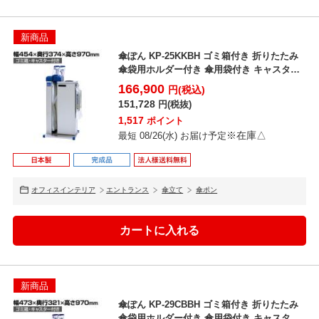
新商品
傘ぽん KP-25KKBH ゴミ箱付き 折りたたみ
傘袋用ホルダー付き 傘用袋付き キャスター
付き 幅...
166,900
円(税込)
151,728
円(税抜)
1,517
ポイント
※在庫△
最短 08/26(水) お届け予定
オフィスインテリア
エントランス
傘立て
傘ポン
新商品
傘ぽん KP-29CBBH ゴミ箱付き 折りたたみ
傘袋用ホルダー付き 傘用袋付き キャスター