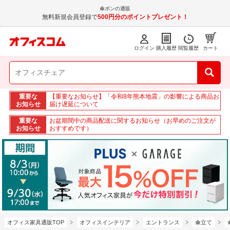
傘ポンの通販
無料新規会員登録で
500円分のポイントプレゼント！
ログイン
購入履歴
閲覧履歴
カート
重要な
【重要なお知らせ】「令和8年熊本地震」の影響による商品お
お知らせ
届け遅延について
重要な
お盆期間中の商品配送に関するお知らせ（お早めのご注文が
お知らせ
おすすめです）
オフィス家具通販TOP
オフィスインテリア
エントランス
傘立て