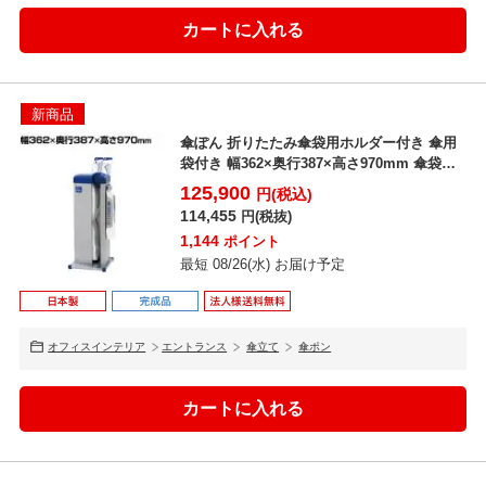
新商品
傘ぽん 折りたたみ傘袋用ホルダー付き 傘用
袋付き 幅362×奥行387×高さ970mm 傘袋ス
タンド...
125,900
円(税込)
114,455
円(税抜)
1,144
ポイント
最短 08/26(水) お届け予定
オフィスインテリア
エントランス
傘立て
傘ポン