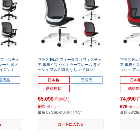
 オフィスチェ
プラス Fita2(フィータ2) オフィスチェ
プラス Fit
レーム 背メ
ア 事務イス バイカラーフレーム 背メ
ア 事務イス
ロンキ...
ッシュ アルミ脚 肘なし ナイロンキ...
ッシュ アル
65,090
74,690
円(税込)
円
591
679
ポイント
ポイン
最短 08/26(水) お届け予定
最短 08/2