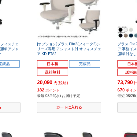
 オフィスチェ
[オプション]プラス Fita2(フィータ2)シ
プラス Fit
脂脚 アジャ
リーズ専用 アジャスト肘 オフィスチェ
ア 事務イス
ー
ア KD-FTA2
脂脚 肘なし
20,090
73,790
円(税込)
円
182
670
ポイント
ポイン
最短 08/26(水) お届け予定
最短 08/2