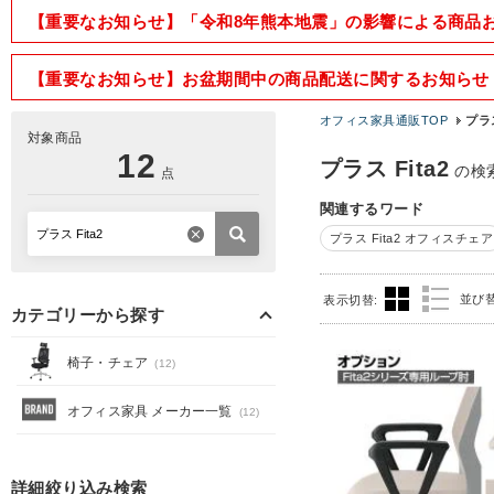
【重要なお知らせ】「令和8年熊本地震」の影響による商品
【重要なお知らせ】お盆期間中の商品配送に関するお知らせ
オフィス家具通販TOP
プラス
対象商品
12
プラス Fita2
の検
点
関連するワード
プラス Fita2 オフィスチェア
並び
表示切替:
カテゴリーから探す
椅子・チェア
(12)
オフィス家具 メーカー一覧
(12)
詳細絞り込み検索