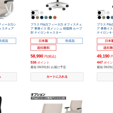
(フィータ2)シ
プラス Fita2(フィータ2) オフィスチェ
プラス Fit
ィスチェア
ア 事務イス 背メッシュ 樹脂脚 ループ
ア 事務イス
肘 ナイロンキャスター
ナイロンキ
58,990
49,190
円(税込)
円
536
447
ポイント
ポイン
最短 08/26(水) お届け予定
最短 08/2