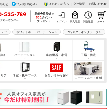
はじめての方へ
|
会社概要
|
お問い合わせ
域限定)
法人向け後払い
新規会員登録で
500
ポイント
プレゼント!
ログイン
購入履歴
閲覧履歴
カート
チェア
ホワイトボードパーテーション
平行スタッキングテーブル
駄箱
パーテーション
事務機器・家電
工場・物流
テリア
個室・集中ブース
お買い得から探す
コーディネート事例