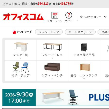
254,813
498,779
|
プラス Fita2の通販
商品数
点
会員数
社
HOTワード
メッシュチェア
ロールスクリーン
連結
デスク・机
フリーアドレス
デスク周辺用品
椅子・チェア
ソファ・ベンチ
受付・エントランス
応