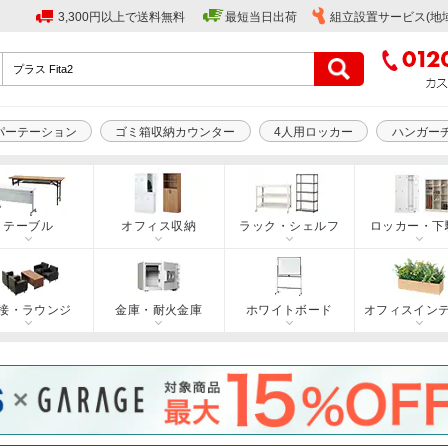
3,300円以上で送料無料
最短当日出荷
組立設置サービス(地
パーテーション
ゴミ箱収納カウンター
4人用ロッカー
ハンガー
テーブル
オフィス収納
ラック・シェルフ
ロッカー・下
接・ラウンジ
金庫・耐火金庫
ホワイトボード
オフィスイン