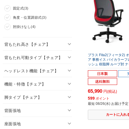
固定式(3)
角度・位置調節式(3)
肘掛けなし(4)
背もたれ高さ【チェア】
プラス Fita2(フィータ2)
背もたれ可動タイプ【チェア】
ア 事務イス バイカラーフ
ッシュ 樹脂脚 ループ肘 ナイ
ヘッドレスト機能【チェア】
機能・特徴【チェア】
65,990
円(税込)
脚タイプ【チェア】
599
ポイント
最短 08/26(水) お届け予定
背面張地
座面張地