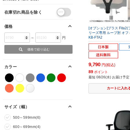
在庫切れ商品を除く
価格
[オプション]プラス Fita2
リーズ専用 ループ肘 オフ
KB-FTA2
～
円
9,790
円(税込)
カラー
89
ポイント
最短 08/26(水) お届け予定
サイズ（幅）
500～599mm(6)
600～699mm(4)