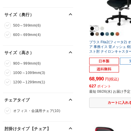
サイズ（奥行）
500～599mm(6)
600～699mm(4)
プラス Fita2(フィータ2)
ア 事務イス 背メッシュ 樹
スト肘 ナイロンキャスタ
サイズ（高さ）
900～999mm(6)
1000～1099mm(3)
68,990
円(税込)
1200～1299mm(1)
627
ポイント
最短 08/26(水) お届け予定
チェアタイプ
オフィス・会議用チェア(10)
肘掛けタイプ【チェア】