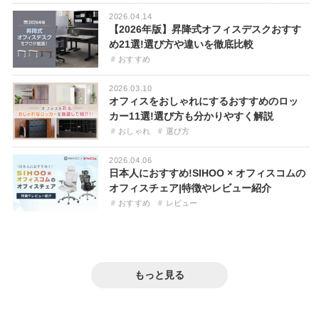
2026.04.14
【2026年版】昇降式オフィスデスクおすす
め21選!選び方や違いを徹底比較
おすすめ
2026.03.10
オフィスをおしゃれにするおすすめのロッ
カー11選!選び方も分かりやすく解説
おしゃれ
選び方
2026.04.06
日本人におすすめ!SIHOO × オフィスコムの
オフィスチェア|特徴やレビュー紹介
おすすめ
レビュー
2025.11.18
2025.12.16
【画像付き】リビングにワークスペースを
2026.04.06
おしゃれなワークスペース事例まとめ!オフ
2026.02.17
作る3つのコツ!間取りやレイアウト紹介
高コスパのエルゴノミクスチェア「YS-1」
2025.08.28
ィスで評判のデザイン紹介
会議用テーブルのサイズ選びは重要?サイズ
徹底レビュー
オフィスデスクのオーダーメイドなら
テレワーク
もっと見る
別おすすめ商品も紹介
おしゃれ
「Sizeno(シゼノ)」がおすすめ!デスクサイ
高コスパ
高機能
レビュー
選び方
おすすめ
コンパクト
ズや選び方解説
おすすめ