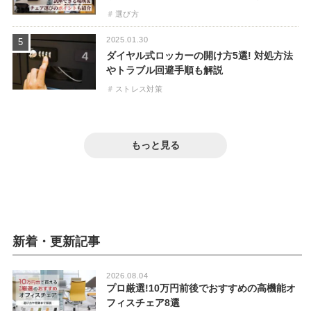
選び方
2025.01.30
5
ダイヤル式ロッカーの開け方5選! 対処方法
やトラブル回避手順も解説
ストレス対策
2019.09.12
6
2022.08.03
7
ホワイトボードが汚れる原因は?掃除方法と
2023.04.06
8
【プロ直伝】オフィスチェアの掃除方法! 汚
2024.04.11
9
きれいに使うための方法
デスクマットの汚れ落としを徹底解説! 鉛筆
2024.04.11
10
もっと見る
れの落とし方やクリーニング費用相場
椅子から音がする? ギシギシ・キーキー音
から印刷インクの汚れまで
キーボードの打鍵音がうるさい人の特徴は?
掃除・メンテナンス
を防止する3つの方法【動画解説あり】
掃除・メンテナンス
うるさい時の対策について【動画解説あ
掃除・メンテナンス
掃除・メンテナンス
ストレス対策
り】
動画解説
ストレス対策
動画解説
新着・更新記事
2026.08.04
プロ厳選!10万円前後でおすすめの高機能オ
フィスチェア8選