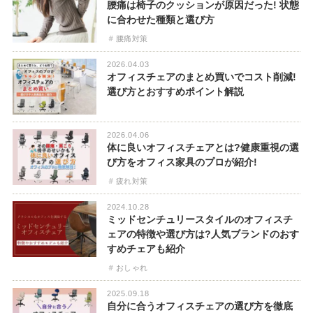
腰痛は椅子のクッションが原因だった! 状態
に合わせた種類と選び方
腰痛対策
2026.04.03
オフィスチェアのまとめ買いでコスト削減!
選び方とおすすめポイント解説
2026.04.06
体に良いオフィスチェアとは?健康重視の選
び方をオフィス家具のプロが紹介!
疲れ対策
2024.10.28
ミッドセンチュリースタイルのオフィスチ
ェアの特徴や選び方は?人気ブランドのおす
すめチェアも紹介
おしゃれ
2025.09.18
自分に合うオフィスチェアの選び方を徹底