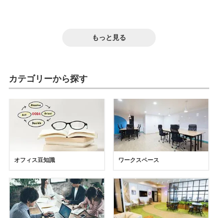
2026.06.19
2026.06.12
安くておすすめの個室ブースは?安さの基準
2026.06.05
オフィス向け個室ブース8選。防音性や標準
2026.05.15
や正しい選び方も解説
【専門家監修】オフィス向けのおすすめ個
2026.05.12
設備をオフィス家具のプロが徹底比較!
SIHOOのオフィスチェアを試せる店舗まと
室ブース・集中ブース12選
【2026年版】プロ監修!長時間座っても疲れ
防音
集中
高コスパ
もっと見る
め!試座のおすすめスポット
防音
集中
選び方
にくいオフィスチェア24選
防音
集中
おすすめ
疲れ対策
腰痛対策
おすすめ
カテゴリーから探す
オフィス豆知識
ワークスペース