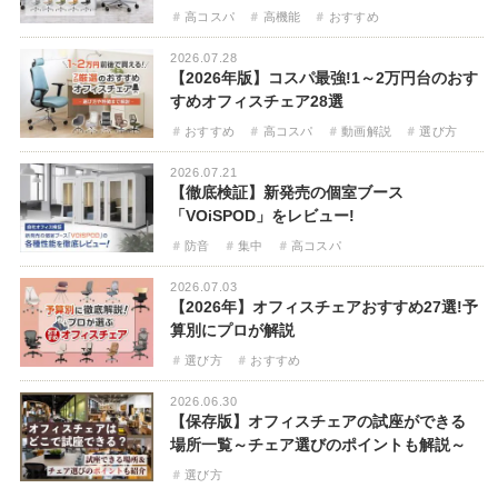
高コスパ
高機能
おすすめ
2026.07.28
【2026年版】コスパ最強!1～2万円台のおす
すめオフィスチェア28選
おすすめ
高コスパ
動画解説
選び方
2026.07.21
【徹底検証】新発売の個室ブース
「VOiSPOD」をレビュー!
防音
集中
高コスパ
2026.07.03
【2026年】オフィスチェアおすすめ27選!予
算別にプロが解説
選び方
おすすめ
2026.06.30
【保存版】オフィスチェアの試座ができる
場所一覧～チェア選びのポイントも解説～
選び方