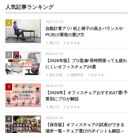
人気記事ランキング
2022.10.12
1
自動計算アリ! 机と椅子の高さバランスや
PC向け環境の選び方
選び方
おすすめ
2026.05.12
2
【2026年版】プロ監修!長時間座っても疲れ
にくいオフィスチェア24選
疲れ対策
腰痛対策
おすすめ
2026.07.03
3
【2026年】オフィスチェアおすすめ27選!予
算別にプロが解説
選び方
おすすめ
2026.06.30
4
【保存版】オフィスチェアの試座ができる
場所一覧～チェア選びのポイントも解説～