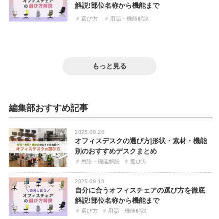
解説!部位名称から機能まで
選び方
用語・機能解説
2025.08.18
2024.10.30
組み立て不要のおすすめオフィスチェア!届
2019.05.15
オフィスチェアに適したソファを紹介。導
2025.05.23
いてすぐ使える完成品を紹介
長時間のオフィスワークを快適に!疲れにく
2026.01.21
入メリットや選ぶポイント・活用事例を解
AKRacingのおすすめ人気ランキング!オフ
い高機能デスクチェアの選び方
SIHOO オフィスチェアとは?ブランドの特
もっと見る
説
ィスチェア使いや選び方を解説
徴や選び方を徹底解説
疲れ対策
選び方
おすすめ
選び方
高機能
高コスパ
高機能
編集部おすすめ記事
2025.09.26
オフィスデスクの選び方|形状・素材・機能
別のおすすめデスクまとめ
用語・機能解説
選び方
2025.09.18
自分に合うオフィスチェアの選び方を徹底
解説!部位名称から機能まで
選び方
用語・機能解説