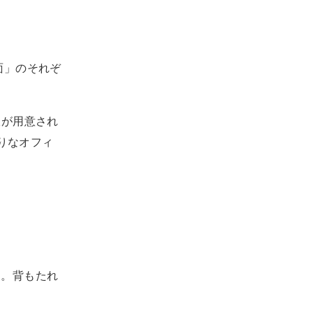
面」のそれぞ
肢が用意され
りなオフィ
す。背もたれ