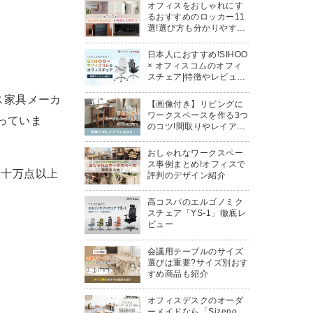
オフィスをおしゃれにす
るおすすめのロッカー11
選!選び方も分かりやすく
解説
日本人におすすめ!SIHOO
× オフィスコムのオフィ
スチェア|特徴やレビュー
紹介
ィス家具メーカ
【画像付き】リビングに
ワークスペースを作る3つ
っていま
のコツ!間取りやレイアウ
ト紹介
おしゃれなワークスペー
ス事例まとめ!オフィスで
数十万点以上
評判のデザイン紹介
高コスパのエルゴノミク
スチェア「YS-1」徹底レ
ビュー
会議用テーブルのサイズ
選びは重要?サイズ別おす
すめ商品も紹介
オフィスデスクのオーダ
ーメイドなら「Sizeno