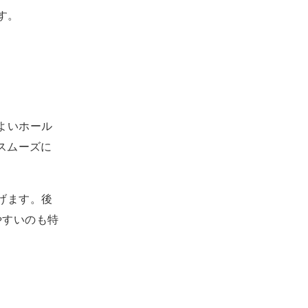
す。
よいホール
スムーズに
げます。後
やすいのも特