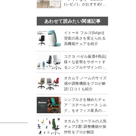
(シゼノ)」がおすすめ!デ
スクサイズや選び方解説
あわせて読みたい関連記事
イトーキ フルゴ(fulgo)|
背面の高さを変えられる
高機能チェアを紹介
コクヨ ベゼル厳選4商品|
様々な姿勢をサポートす
るシンプルデザインのチ
ェア
オカムラ ノームのサイズ
感や調整機能をプロが解
説! 口コミも紹介
シンプルさを極めたチェ
ア「スチールケース シル
ク」をオフィス家具のプ
ロが解説
オカムラ コーラルの人気
チェア3選! 調整機能や操
作性をプロが解説