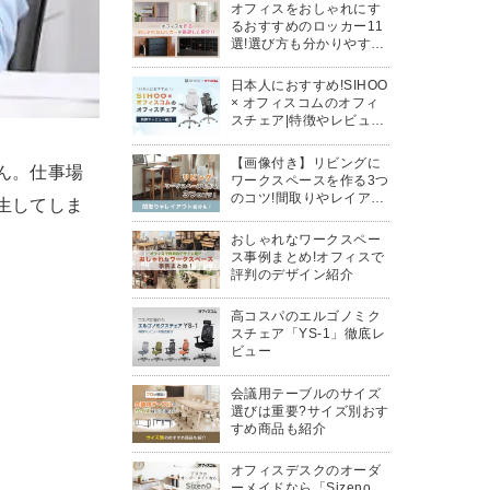
オフィスをおしゃれにす
るおすすめのロッカー11
選!選び方も分かりやすく
解説
日本人におすすめ!SIHOO
× オフィスコムのオフィ
スチェア|特徴やレビュー
紹介
【画像付き】リビングに
ん。仕事場
ワークスペースを作る3つ
のコツ!間取りやレイアウ
生してしま
ト紹介
おしゃれなワークスペー
ス事例まとめ!オフィスで
評判のデザイン紹介
高コスパのエルゴノミク
スチェア「YS-1」徹底レ
ビュー
会議用テーブルのサイズ
選びは重要?サイズ別おす
すめ商品も紹介
オフィスデスクのオーダ
ーメイドなら「Sizeno