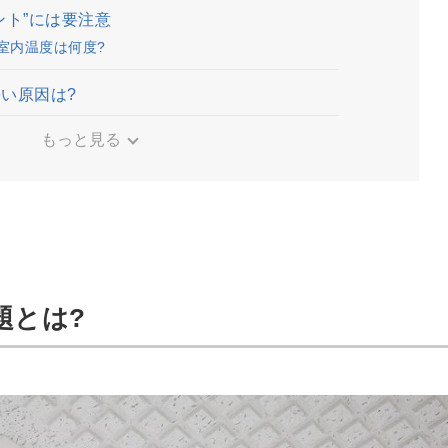
ント”には要注意
な室内温度は何度?
暑い原因は?
もっと見る
題とは?