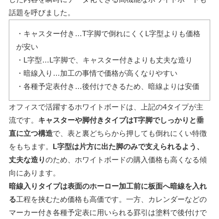
話題を呼びました。
・キャスター付き…T字脚で倒れにくくL字型よりも価格
が安い
・L字型…L字脚で、キャスター付きよりも丈夫な造り
・暗線入り…加工の事情で価格が高くなりやすい
・各種予定表付き…後付けできるため、暗線よりは安価
オフィスで活躍するホワイトボードは、上記の4タイプが主
流です。
キャスターや脚付きタイプはT字脚でしっかりと垂
直に立つ構造
で、表と裏どちらから押しても倒れにくい特徴
をもちます。
L字型は片方に出た脚のみで支えられるよう、
丈夫な造り
のため、ホワイトボードの購入価格も高くなる傾
向にあります。
暗線入りタイプは表面のホーロー加工前に板面へ暗線を入れ
る
工程を挟むため価格も高価です。一方、カレンダーなどの
マーカー付き各種予定表に用いられる罫引は塗料で後付けで