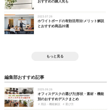
おすすめの購入先も
2023.07.26
ホワイトボードの有効活用法!メリット解説
とおすすめ商品20選
2023.03.22
2023.02.02
ホーロー製のおすすめホワイトボード10選|
2024.05.29
おしゃれホワイトボード19選|「機能」に注
2025.05.16
特徴・お手入れ方法まで
おすすめのホワイトボード21選|おしゃれな
2023.07.24
目した失敗しない選び方
【2025年版】ホワイトボードのおすすめ人
ホワイトボードの選び方や必要な付属品も
壁をホワイトボードにするには?材質の特徴
もっと見る
気ランキング!選び方や違いを徹底解説
おしゃれ
紹介【動画解説あり】
やホワイトボードの選び方を紹介
選び方
おすすめ
おしゃれ
選び方
動画解説
編集部おすすめ記事
2025.09.26
オフィスデスクの選び方|形状・素材・機能
別のおすすめデスクまとめ
用語・機能解説
選び方