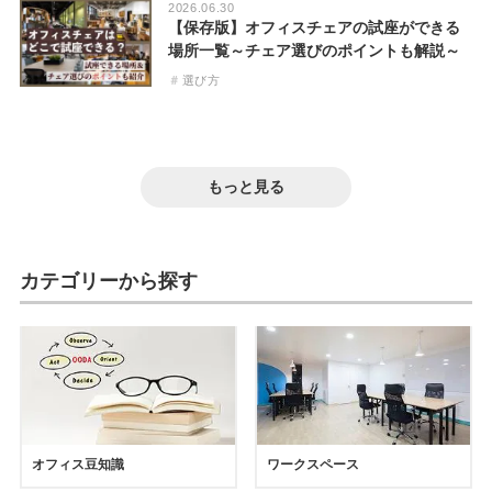
2026.06.30
【保存版】オフィスチェアの試座ができる
場所一覧～チェア選びのポイントも解説～
選び方
2026.06.19
2026.06.12
安くておすすめの個室ブースは?安さの基準
2026.06.05
オフィス向け個室ブース8選。防音性や標準
2026.05.15
や正しい選び方も解説
【専門家監修】オフィス向けのおすすめ個
2026.05.12
設備をオフィス家具のプロが徹底比較!
SIHOOのオフィスチェアを試せる店舗まと
室ブース・集中ブース12選
【2026年版】プロ監修!長時間座っても疲れ
防音
集中
高コスパ
もっと見る
め!試座のおすすめスポット
防音
集中
選び方
にくいオフィスチェア24選
防音
集中
おすすめ
疲れ対策
腰痛対策
おすすめ
カテゴリーから探す
オフィス豆知識
ワークスペース