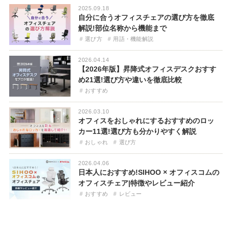
2025.09.18
自分に合うオフィスチェアの選び方を徹底
解説!部位名称から機能まで
選び方
用語・機能解説
2026.04.14
【2026年版】昇降式オフィスデスクおすす
め21選!選び方や違いを徹底比較
おすすめ
2026.03.10
オフィスをおしゃれにするおすすめのロッ
カー11選!選び方も分かりやすく解説
おしゃれ
選び方
2026.04.06
日本人におすすめ!SIHOO × オフィスコムの
オフィスチェア|特徴やレビュー紹介
おすすめ
レビュー
2025.11.18
2025.12.16
【画像付き】リビングにワークスペースを
2026.04.06
おしゃれなワークスペース事例まとめ!オフ
2026.02.17