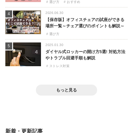
選び方
おすすめ
2026.06.30
4
【保存版】オフィスチェアの試座ができる
場所一覧～チェア選びのポイントも解説～
選び方
2025.01.30
5
ダイヤル式ロッカーの開け方5選! 対処方法
やトラブル回避手順も解説
ストレス対策
2019.09.12
6
2022.08.03
7
ホワイトボードが汚れる原因は?掃除方法と
2023.04.06
8
【プロ直伝】オフィスチェアの掃除方法! 汚
2024.04.11
9
きれいに使うための方法
デスクマットの汚れ落としを徹底解説! 鉛筆
2024.04.11
10
もっと見る
れの落とし方やクリーニング費用相場
椅子から音がする? ギシギシ・キーキー音
から印刷インクの汚れまで
キーボードの打鍵音がうるさい人の特徴は?
掃除・メンテナンス
を防止する3つの方法【動画解説あり】
掃除・メンテナンス
うるさい時の対策について【動画解説あ
掃除・メンテナンス
掃除・メンテナンス
ストレス対策
り】
動画解説
ストレス対策
動画解説
新着・更新記事