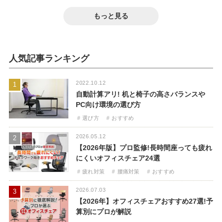
作る3つのコツ!間取りやレイアウト紹介
高コスパのエルゴノミクスチェア「YS-1」
2025.08.28
ィスで評判のデザイン紹介
会議用テーブルのサイズ選びは重要?サイズ
徹底レビュー
オフィスデスクのオーダーメイドなら
テレワーク
もっと見る
別おすすめ商品も紹介
おしゃれ
「Sizeno(シゼノ)」がおすすめ!デスクサイ
高コスパ
高機能
レビュー
選び方
おすすめ
コンパクト
ズや選び方解説
おすすめ
人気記事ランキング
2022.10.12
1
自動計算アリ! 机と椅子の高さバランスや
PC向け環境の選び方
選び方
おすすめ
2026.05.12
2
【2026年版】プロ監修!長時間座っても疲れ
にくいオフィスチェア24選
疲れ対策
腰痛対策
おすすめ
2026.07.03
3
【2026年】オフィスチェアおすすめ27選!予
算別にプロが解説