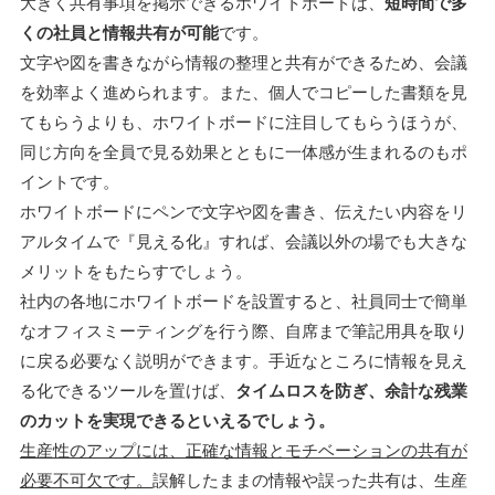
大きく共有事項を掲示できるホワイトボードは、
短時間で多
くの社員と情報共有が可能
です。
文字や図を書きながら情報の整理と共有ができるため、会議
を効率よく進められます。また、個人でコピーした書類を見
てもらうよりも、ホワイトボードに注目してもらうほうが、
同じ方向を全員で見る効果とともに一体感が生まれるのもポ
イントです。
ホワイトボードにペンで文字や図を書き、伝えたい内容をリ
アルタイムで『見える化』すれば、会議以外の場でも大きな
メリットをもたらすでしょう。
社内の各地にホワイトボードを設置すると、社員同士で簡単
なオフィスミーティングを行う際、自席まで筆記用具を取り
に戻る必要なく説明ができます。手近なところに情報を見え
る化できるツールを置けば、
タイムロスを防ぎ、余計な残業
のカットを実現できるといえるでしょう。
生産性のアップには、正確な情報とモチベーションの共有が
必要不可欠です。
誤解したままの情報や誤った共有は、生産