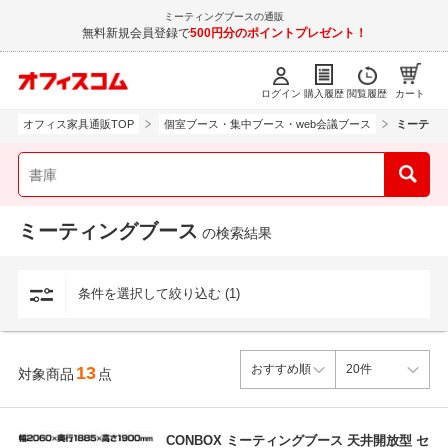
ミーティングブースの通販
無料新規会員登録で
500円分のポイントプレゼント！
ログイン
購入履歴
閲覧履歴
カート
オフィス家具通販TOP
個室ブース・集中ブース・web会議ブース
ミーティ
ミーティングブース
の検索結果
条件を選択して絞り込む (1)
13
対象商品
点
CONBOX ミーティングブース 天井開放型 セ