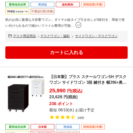
机のお供に最適な大容量ワゴン。ダイヤル錠タイプ引き出しが3段付き、用途で使
い分けられるので細かいファイル整理が可能
…
デスク周辺用品
デスクワゴン・脇机
サイドワゴン・デスクワゴン
【日本製】プラス スチールワゴンSH デスク
ワゴン サイドワゴン 3段 鍵付き 幅396×奥行
577...
25,990
円(税込)
23,628
円(税抜)
236
ポイント
最短 08/19(水) お届け予定
34件