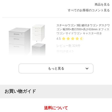
商品を見る
すべてのお客様のコメント見る
スチールワゴン 3段 鍵付きワゴン デスクワ
ゴン 幅395×奥行550×高さ616mm オフィス
ワゴン サイドワゴン キャスター付き
4.5
レビュー数
324
件
平均評価
4.5
2026-06-17
ご購入者様
購入確認済み
ご購
事務所
オフ
お買い物ガイド
シンプルでとても使いやすいです。机の下にピッタリ入り収納も
良か
問題ありません。
送料について