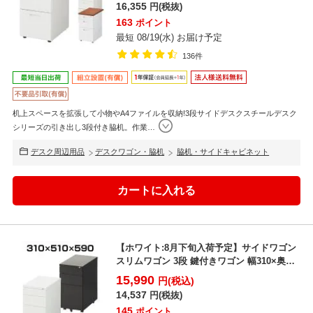
16,355
円(税抜)
163
ポイント
最短 08/19(水) お届け予定
136件
机上スペースを拡張して小物やA4ファイルを収納!3段サイドデスクスチールデスク
シリーズの引き出し3段付き脇机。作業
…
デスク周辺用品
デスクワゴン・脇机
脇机・サイドキャビネット
【ホワイト:8月下旬入荷予定】サイドワゴン
スリムワゴン 3段 鍵付きワゴン 幅310×奥行
510×...
15,990
円(税込)
14,537
円(税抜)
145
ポイント