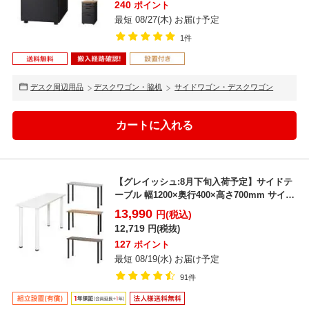
240
ポイント
最短 08/27(木) お届け予定
1件
デスク周辺用品
デスクワゴン・脇机
サイドワゴン・デスクワゴン
【グレイッシュ:8月下旬入荷予定】サイドテ
ーブル 幅1200×奥行400×高さ700mm サイド
デス...
13,990
円(税込)
12,719
円(税抜)
127
ポイント
最短 08/19(水) お届け予定
91件