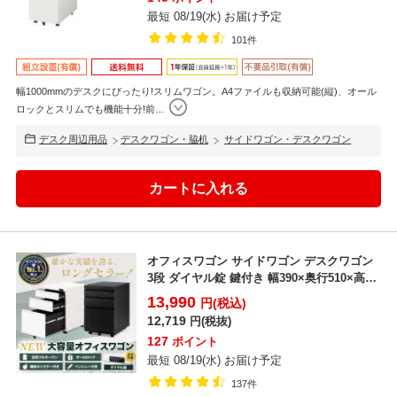
最短 08/19(水) お届け予定
101件
幅1000mmのデスクにぴったり!スリムワゴン。A4ファイルも収納可能(縦)、オール
ロックとスリムでも機能十分!前
…
デスク周辺用品
デスクワゴン・脇机
サイドワゴン・デスクワゴン
オフィスワゴン サイドワゴン デスクワゴン
3段 ダイヤル錠 鍵付き 幅390×奥行510×高さ
60...
13,990
円(税込)
12,719
円(税抜)
127
ポイント
最短 08/19(水) お届け予定
137件