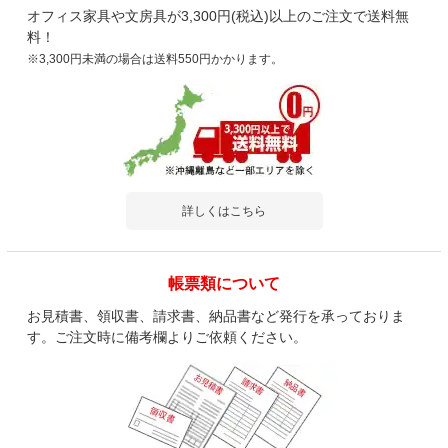
オフィス家具や文房具が3,300円(税込)以上のご注文で送料無
料！
※3,300円未満の場合は送料550円かかります。
商品を見る
すべてのお客様のコメント見る
3段 脇机 サイドデスク サイドキャビネット
鍵付き フルオープン 幅400×奥行700×高さ
700mm OC-SS047-3
詳しくはこちら
4.5
レビュー数
136
件
平均評価
4.5
帳票類について
お見積書、領収書、請求書、納品書など発行を承っておりま
す。ご注文時に備考欄よりご依頼ください。
2026-06-11
ご購入者様
購入確認済み
ご購
良かったです。
オフ
良かったです。
オフ