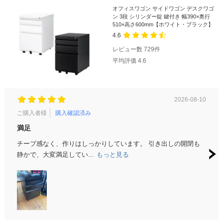
オフィスワゴン サイドワゴン デスクワゴ
ン 3段 シリンダー錠 鍵付き 幅390×奥行
510×高さ600mm【ホワイト・ブラック】
4.6
レビュー数
729
件
平均評価
4.6
2026-08-10
ご購入者様
購入確認済み
ご購
満足
オフ
錠 鍵
チープ感なく、作りはしっかりしています。 引き出しの開閉も
ク】
静かで、大変満足してい...
もっと見る
デス
A4