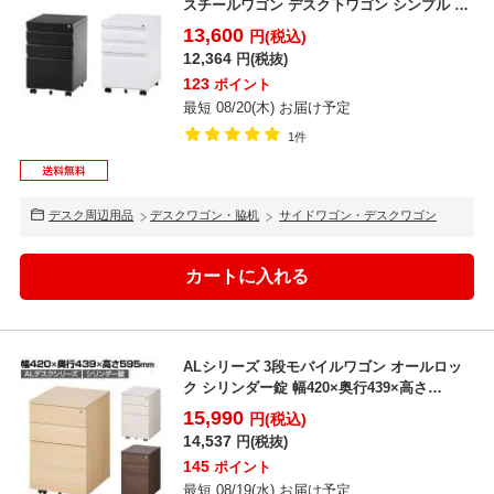
スチールワゴン デスク下ワゴン シンプル フ
ルオープン仕...
13,600
円(税込)
12,364
円(税抜)
123
ポイント
最短 08/20(木) お届け予定
1件
デスク周辺用品
デスクワゴン・脇机
サイドワゴン・デスクワゴン
ALシリーズ 3段モバイルワゴン オールロッ
ク シリンダー錠 幅420×奥行439×高さ
595mm ...
15,990
円(税込)
14,537
円(税抜)
145
ポイント
最短 08/19(水) お届け予定