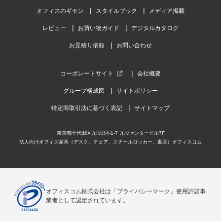
ご購入者様
購入確認済み
ご購
オフィスのギモン
スタイルブック
メディア掲載
コンパクトで使いやすい
小ぶ
レビュー
お買い物ガイド
デジタルカタログ
省スペースで大変使いやすいです。
小ぶ
お見積り依頼
お問い合わせ
これからもリピート発注しようと思っています。
たも
コーポレートサイト
会社概要
グループ構成図
サイトポリシー
特定商取引法に基づく表記
サイトマップ
商品を見る
東京都千代田区九段北4-1-7 九段センタービル7F
すべてのお客様のコメント見る
法人向けオフィス家具（デスク、チェア、スチールロッカー、書庫）オフィスコム
オフィスワゴン サイドワゴン デスクワゴ
ン 3段 ダイヤル錠 鍵付き 幅390×奥行510×
高さ600mm【ホワイト・ブラック】
4.6
オフィスコム株式会社は「プライバシーマーク」使用許諾事
業者として認定されています。
レビュー数
137
件
平均評価
4.6