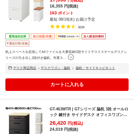
16,355
円(税抜)
163
ポイント
最短 08/19(水) お届け予定
90件
机上スペースを拡張してA4ファイルを大量収納!2段サイドデスクスチールデスクシ
リーズの引き出し2段付き脇机。作業ス
…
デスク周辺用品
デスクワゴン・脇机
脇机・サイドキャビネット
GT-463WTR | GTシリーズ 脇机 3段 オールロ
ック 鍵付き サイドデスク オフィスワゴン...
26,420
円(税込)
24,019
円(税抜)