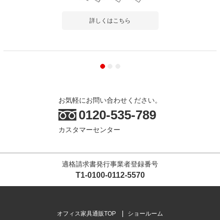
にち
詳しくはこちら
商品を見る
すべてのお客様のコメント見る
お気軽にお問い合わせください。
0120-535-789
【ホワイト:8月下旬入荷予定】サイドワゴ
カスタマーセンター
ン スリムワゴン 3段 鍵付きワゴン 幅310×
奥行510×高さ590mm シリンダー錠 【ホワ
イト・ブラック】
4.5
レビュー数
101
件
適格請求書発行事業者登録番号
平均評価
4.5
T1-0100-0112-5570
2026-07-30
オフィス家具通販TOP
ショールーム