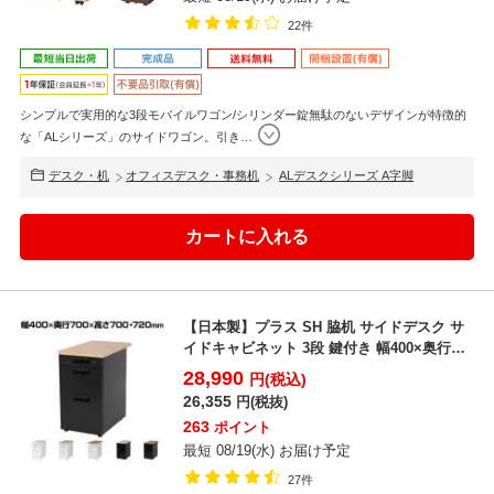
22件
シンプルで実用的な3段モバイルワゴン/シリンダー錠無駄のないデザインが特徴的
な「ALシリーズ」のサイドワゴン。引き
…
デスク・机
オフィスデスク・事務机
ALデスクシリーズ A字脚
【日本製】プラス SH 脇机 サイドデスク サ
イドキャビネット 3段 鍵付き 幅400×奥行
700×...
28,990
円(税込)
26,355
円(税抜)
263
ポイント
最短 08/19(水) お届け予定
27件