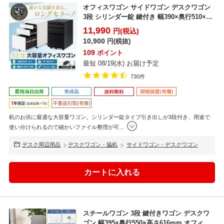
オフィスワゴン サイドワゴン デスクワゴン
3段 シリンダー錠 鍵付き 幅390×奥行510×高
さ6...
11,990
円(税込)
10,900
円(税抜)
109
ポイント
最短 08/19(水) お届け予定
730件
机のお供に最適な大容量ワゴン。シリンダー錠タイプ引き出しが3段付き、用途で
使い分けられるので細かいファイル整理が可
…
デスク周辺用品
デスクワゴン・脇机
サイドワゴン・デスクワゴン
スチールワゴン 3段 鍵付きワゴン デスクワ
ゴン 幅395×奥行550×高さ616mm オフィス