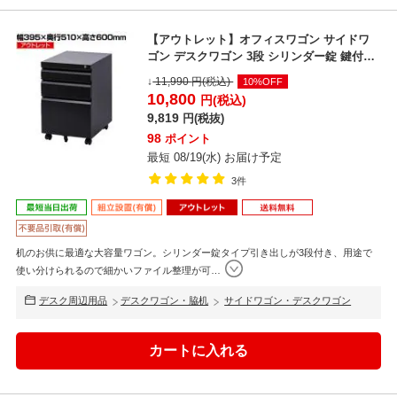
【アウトレット】オフィスワゴン サイドワ
ゴン デスクワゴン 3段 シリンダー錠 鍵付き
幅395×奥...
↓
11,990
円(税込)
10%OFF
10,800
円(税込)
9,819
円(税抜)
98
ポイント
最短 08/19(水) お届け予定
3件
机のお供に最適な大容量ワゴン。シリンダー錠タイプ引き出しが3段付き、用途で
使い分けられるので細かいファイル整理が可
…
デスク周辺用品
デスクワゴン・脇机
サイドワゴン・デスクワゴン