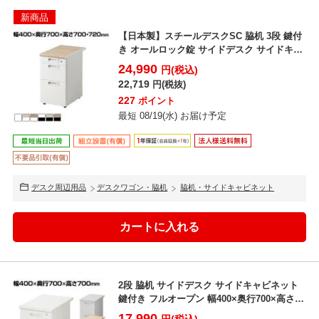
新商品
【日本製】スチールデスクSC 脇机 3段 鍵付
き オールロック錠 サイドデスク サイドキャ
ビネット ...
24,990
円(税込)
22,719
円(税抜)
227
ポイント
最短 08/19(水) お届け予定
デスク周辺用品
デスクワゴン・脇机
脇机・サイドキャビネット
2段 脇机 サイドデスク サイドキャビネット
鍵付き フルオープン 幅400×奥行700×高さ
700...
17,990
円(税込)