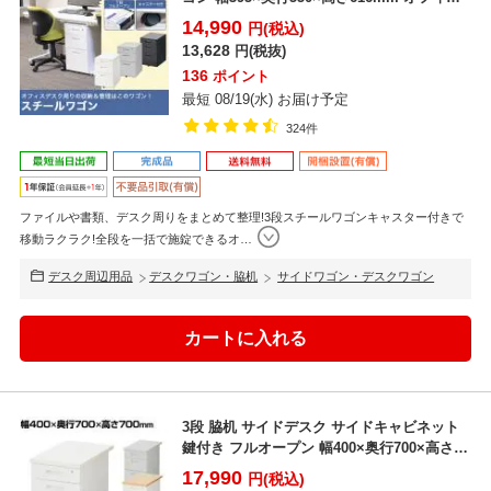
ワゴ...
14,990
円(税込)
13,628
円(税抜)
136
ポイント
最短 08/19(水) お届け予定
324件
ファイルや書類、デスク周りをまとめて整理!3段スチールワゴンキャスター付きで
移動ラクラク!全段を一括で施錠できるオ
…
デスク周辺用品
デスクワゴン・脇机
サイドワゴン・デスクワゴン
3段 脇机 サイドデスク サイドキャビネット
鍵付き フルオープン 幅400×奥行700×高さ
700...
17,990
円(税込)