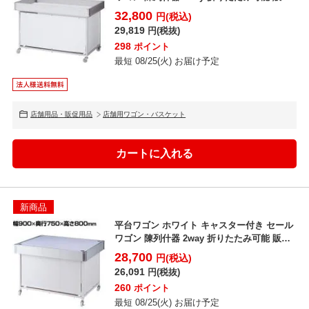
台 店舗...
32,800
円(税込)
29,819
円(税抜)
298
ポイント
最短 08/25(火) お届け予定
店舗用品・販促用品
店舗用ワゴン・バスケット
新商品
平台ワゴン ホワイト キャスター付き セール
ワゴン 陳列什器 2way 折りたたみ可能 販売
台 店舗...
28,700
円(税込)
26,091
円(税抜)
260
ポイント
最短 08/25(火) お届け予定