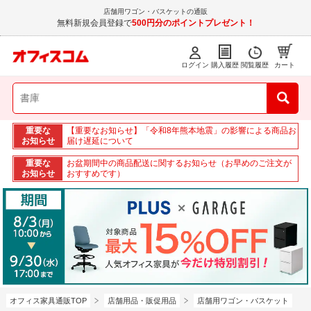
店舗用ワゴン・バスケットの通販
無料新規会員登録で
500円分のポイントプレゼント！
ログイン
購入履歴
閲覧履歴
カート
重要な
【重要なお知らせ】「令和8年熊本地震」の影響による商品お
お知らせ
届け遅延について
重要な
お盆期間中の商品配送に関するお知らせ（お早めのご注文が
お知らせ
おすすめです）
オフィス家具通販TOP
店舗用品・販促用品
店舗用ワゴン・バスケット