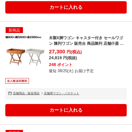
新商品
木製X脚ワゴン キャスター付き セールワゴ
ン 陳列ワゴン 販売台 商品陳列 店舗什器 業
務用 店頭用...
27,300
円(税込)
24,819
円(税抜)
248
ポイント
最短 08/25(火) お届け予定
店舗用品・販促用品
店舗用ワゴン・バスケット