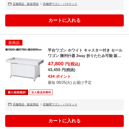
店舗用品・販促用品
店舗用ワゴン・バスケット
新商品
平台ワゴン ホワイト キャスター付き セール
ワゴン 陳列什器 2way 折りたたみ可能 販売
台 店舗...
47,800
円(税込)
43,455
円(税抜)
434
ポイント
最短 08/25(火) お届け予定
店舗用品・販促用品
店舗用ワゴン・バスケット