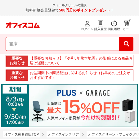
ウォールグリーンの通販
無料新規会員登録で
500円分のポイントプレゼント！
ログイン
購入履歴
閲覧履歴
カート
重要な
【重要なお知らせ】「令和8年熊本地震」の影響による商品お
お知らせ
届け遅延について
重要な
お盆期間中の商品配送に関するお知らせ（お早めのご注文が
お知らせ
おすすめです）
オフィス家具通販TOP
オフィスインテリア
オフィスグリーン・フェイクグ