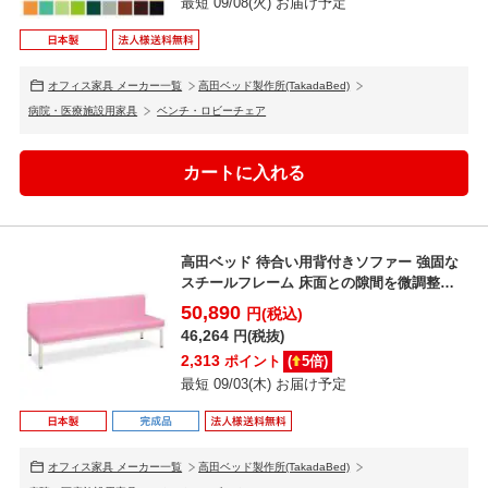
最短 09/08(火) お届け予定
オフィス家具 メーカー一覧
高田ベッド製作所(TakadaBed)
病院・医療施設用家具
ベンチ・ロビーチェア
高田ベッド 待合い用背付きソファー 強固な
スチールフレーム 床面との隙間を微調整す
るアジャスター付き...
50,890
円(税込)
46,264
円(税抜)
2,313
ポイント
(
5
倍)
最短 09/03(木) お届け予定
オフィス家具 メーカー一覧
高田ベッド製作所(TakadaBed)