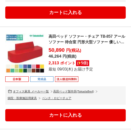
高田ベッド ソファー・チェア TB-857 アール
ソファー 待合室 円形大型ソファー 優しい背
もたれ...
50,890
円(税込)
46,264
円(税抜)
2,313
ポイント
(
5
倍)
最短 09/03(木) お届け予定
オフィス家具 メーカー一覧
高田ベッド製作所(TakadaBed)
病院・医療施設用家具
ベンチ・ロビーチェア