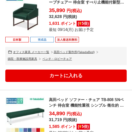
ーブチェアー 待合室 すべり止機能付新型シ
ート デ...
35,890
円(税込)
32,628
円(税抜)
1,631
ポイント
(
5
倍)
最短 09/14(月) お届け予定
オフィス家具 メーカー一覧
高田ベッド製作所(TakadaBed)
病院・医療施設用家具
ベンチ・ロビーチェア
高田ベッド ソファー・チェア TB-808 SNベ
ンチ 待合室 機能性重視 シンプル 衛生的 廉
価版...
34,890
円(税込)
31,719
円(税抜)
1,585
ポイント
(
5
倍)