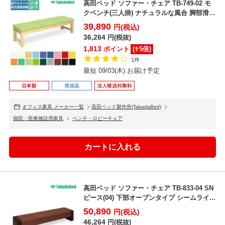
高田ベッド ソファー・チェア TB-749-02 モ
クベンチ(三人掛) ナチュラルな風合 脚部滑
り...
39,890
円(税込)
36,264
円(税抜)
1,813
ポイント
(
5
倍)
1件
最短 09/03(木) お届け予定
オフィス家具 メーカー一覧
高田ベッド製作所(TakadaBed)
病院・医療施設用家具
ベンチ・ロビーチェア
高田ベッド ソファー・チェア TB-833-04 SN
ピース(04) 下部オープンタイプ シームライ...
50,890
円(税込)
46,264
円(税抜)