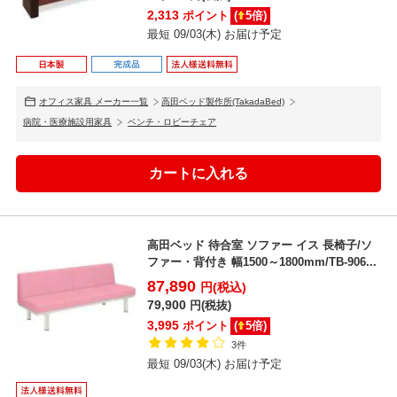
2,313
ポイント
(
5
倍)
最短 09/03(木) お届け予定
オフィス家具 メーカー一覧
高田ベッド製作所(TakadaBed)
病院・医療施設用家具
ベンチ・ロビーチェア
高田ベッド 待合室 ソファー イス 長椅子/ソ
ファー・背付き 幅1500～1800mm/TB-906...
87,890
円(税込)
79,900
円(税抜)
3,995
ポイント
(
5
倍)
3件
最短 09/03(木) お届け予定