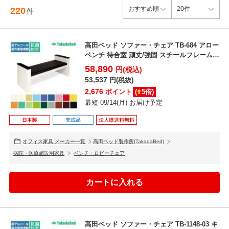
220
件
高田ベッド ソファー・チェア TB-684 アロー
ベンチ 待合室 頑丈/強固 スチールフレーム
粉体...
58,890
円(税込)
53,537
円(税抜)
2,676
ポイント
(
5
倍)
最短 09/14(月) お届け予定
オフィス家具 メーカー一覧
高田ベッド製作所(TakadaBed)
病院・医療施設用家具
ベンチ・ロビーチェア
高田ベッド ソファー・チェア TB-1148-03 キ