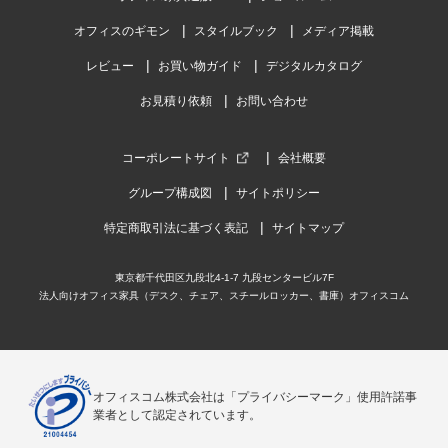
高田ベッド 待合室 ソファー イス 長椅子/ソ
オフィスのギモン
スタイルブック
メディア掲載
ファー・背付き 幅1500～1800mm/TB-
906S-03
レビュー
お買い物ガイド
デジタルカタログ
4.0
お見積り依頼
お問い合わせ
レビュー数
3
件
平均評価
4.0
コーポレートサイト
会社概要
グループ構成図
サイトポリシー
2025-01-29
特定商取引法に基づく表記
サイトマップ
ご購入者様
購入確認済み
ご購
高田のソファ
ソフ
東京都千代田区九段北4-1-7 九段センタービル7F
座り心地が程よい感じですね。
寸法
法人向けオフィス家具（デスク、チェア、スチールロッカー、書庫）オフィスコム
る分、
商品を見る
オフィスコム株式会社は「プライバシーマーク」使用許諾事
すべてのお客様のコメント見る
業者として認定されています。