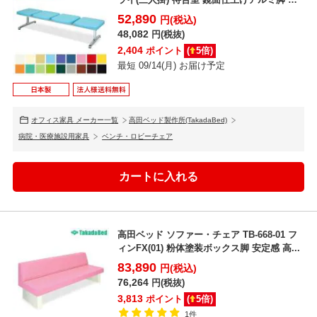
立...
52,890
円(税込)
48,082
円(税抜)
2,404
ポイント
(
5
倍)
最短 09/14(月) お届け予定
オフィス家具 メーカー一覧
高田ベッド製作所(TakadaBed)
病院・医療施設用家具
ベンチ・ロビーチェア
高田ベッド ソファー・チェア TB-668-01 フ
ィンFX(01) 粉体塗装ボックス脚 安定感 高...
83,890
円(税込)
76,264
円(税抜)
3,813
ポイント
(
5
倍)
1件