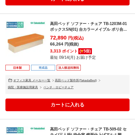
高田ベッド ソファー・チェア TB-1203M-01
ボックスSN(01) 台カラーメイプル ポリ合...
72,890
円(税込)
66,264
円(税抜)
3,313
ポイント
(
5
倍)
最短 09/14(月) お届け予定
オフィス家具 メーカー一覧
高田ベッド製作所(TakadaBed)
病院・医療施設用家具
ベンチ・ロビーチェア
高田ベッド ソファー・チェア TB-509-02 セ
ライ(三人掛) 待合室 鏡面仕上げアルミ脚 独