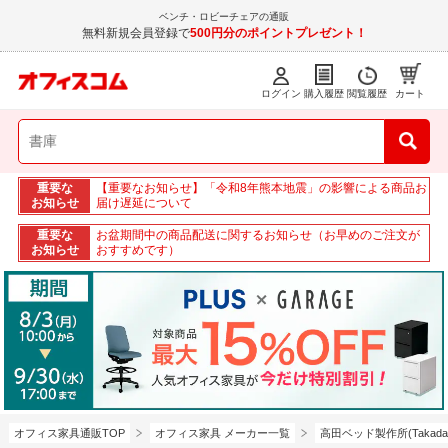
ベンチ・ロビーチェアの通販
無料新規会員登録で
500円分のポイントプレゼント！
ログイン
購入履歴
閲覧履歴
カート
重要な
【重要なお知らせ】「令和8年熊本地震」の影響による商品お
お知らせ
届け遅延について
重要な
お盆期間中の商品配送に関するお知らせ（お早めのご注文が
お知らせ
おすすめです）
オフィス家具通販TOP
オフィス家具 メーカー一覧
高田ベッド製作所(TakadaB