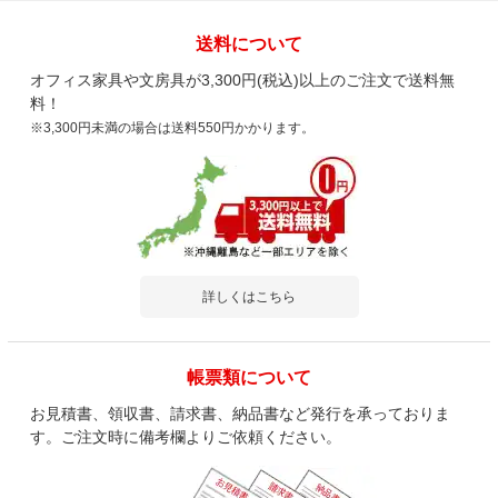
高田ベッド 待合室 ソファー イス 長椅子/ソ
送料について
ファー・背無し 幅1200～1800mm/TB-906-
01
オフィス家具や文房具が3,300円(税込)以上のご注文で送料無
4.0
料！
※3,300円未満の場合は送料550円かかります。
レビュー数
1
件
平均評価
4.0
2023-08-01
ご購入者様
購入確認済み
詳しくはこちら
ソファーの感想
女子の更衣室用に購入しました。
落ち着いた色で、座り心地が良く気に入りました。
帳票類について
お見積書、領収書、請求書、納品書など発行を承っておりま
商品を見る
す。ご注文時に備考欄よりご依頼ください。
すべてのお客様のコメント見る