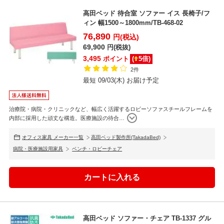
高田ベッド 待合室 ソファー イス 長椅子/フ
ィン 幅1500～1800mm/TB-468-02
76,890
円(税込)
69,900
円(税抜)
3,495
ポイント
(
5
倍)
2件
最短 09/03(木) お届け予定
治療院・病院・クリニックなど、幅広く活躍するロビーソファスチールフレームを
内部に採用した頑丈な構造。医療施設の待合
…
オフィス家具 メーカー一覧
高田ベッド製作所(TakadaBed)
病院・医療施設用家具
ベンチ・ロビーチェア
高田ベッド ソファー・チェア TB-1337 グル