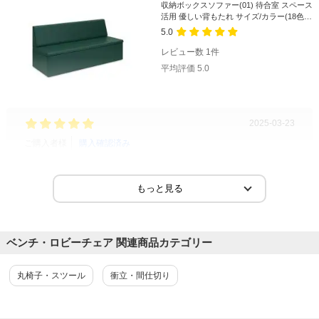
収納ボックスソファー(01) 待合室 スペース
活用 優しい背もたれ サイズ/カラー(18色)
選択可能
5.0
レビュー数
1
件
平均評価
5.0
2025-03-23
ご購入者様
購入確認済み
とても良いソファーです
とても良いソファーです
商品を見る
ベンチ・ロビーチェア 関連商品カテゴリー
すべてのお客様のコメント見る
丸椅子・スツール
衝立・間仕切り
高田ベッド 待合室 ソファー イス 長椅子/フ
ィン 幅1500～1800mm/TB-468-02
4.0