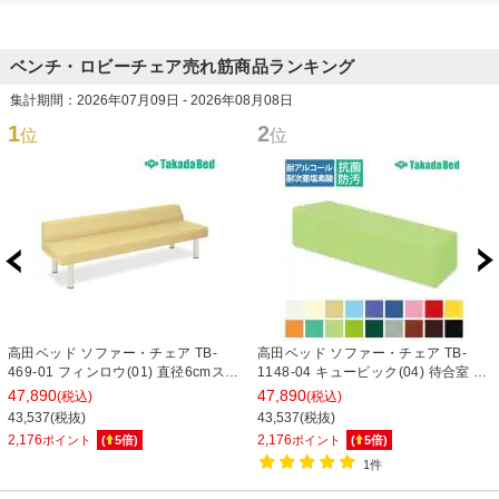
ベンチ・ロビーチェア売れ筋商品ランキング
集計期間：2026年07月09日 - 2026年08月08日
1
2
位
位
高田ベッド ソファー・チェア TB-
高田ベッド ソファー・チェア TB-
469-01 フィンロウ(01) 直径6cmスチ
1148-04 キュービック(04) 待合室 シ
ール製極太脚 高耐久 業務用 サイズ/
ンプル レイアウト自在 省スペース サ
47,890
47,890
(税込)
(税込)
カラー(18色)選択可能
イズ/カラー(18色)選択可
43,537(税抜)
43,537(税抜)
2,176
2,176
ポイント
(
5
倍)
ポイント
(
5
倍)
1件