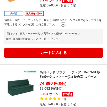
3,176
ポイント
(
5
倍)
最短 09/03(木) お届け予定
治療院・病院・クリニックなど、幅広く活躍するロビーソファ自由なレイアウトを
可能にするシンプルな設計の待合室ソファ。
…
オフィス家具 メーカー一覧
高田ベッド製作所(TakadaBed)
病院・医療施設用家具
ベンチ・ロビーチェア
高田ベッド ソファー・チェア TB-789-01 収
納ボックスソファー(01) 待合室 スペース活
用...
74,890
円(税込)
68,082
円(税抜)
3,404
ポイント
(
5
倍)
1件
最短 09/03(木) お届け予定