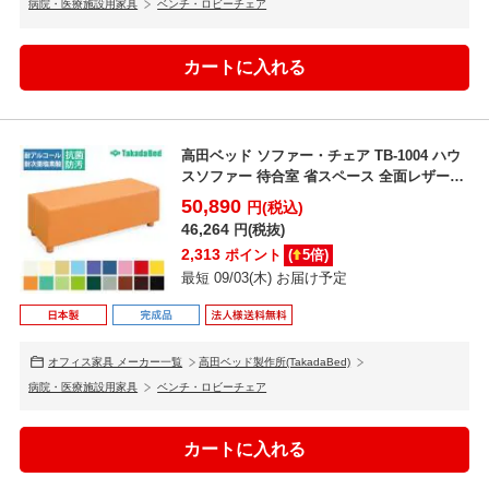
病院・医療施設用家具
ベンチ・ロビーチェア
高田ベッド ソファー・チェア TB-1004 ハウ
スソファー 待合室 省スペース 全面レザー仕
様 サ...
50,890
円(税込)
46,264
円(税抜)
2,313
ポイント
(
5
倍)
最短 09/03(木) お届け予定
オフィス家具 メーカー一覧
高田ベッド製作所(TakadaBed)
病院・医療施設用家具
ベンチ・ロビーチェア