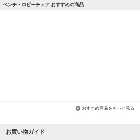
ベンチ・ロビーチェア おすすめの商品
レビュー数
2
件
平均評価
4.0
2021-03-24
ご購入者様
購入確認済み
ご購
良かったです
きれ
座り心地、高さがいい感じです。
画像
立つときも、立ちやすく評判いいです
像以
おすすめ商品をもっと見る
商品を見る
お買い物ガイド
すべてのお客様のコメント見る