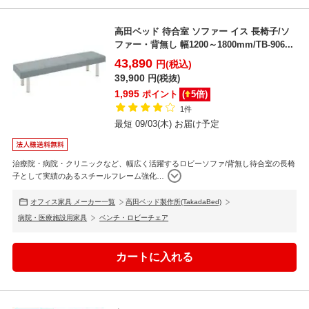
高田ベッド 待合室 ソファー イス 長椅子/ソ
ファー・背無し 幅1200～1800mm/TB-906...
43,890
円(税込)
39,900
円(税抜)
1,995
ポイント
(
5
倍)
1件
最短 09/03(木) お届け予定
治療院・病院・クリニックなど、幅広く活躍するロビーソファ/背無し待合室の長椅
子として実績のあるスチールフレーム強化
…
オフィス家具 メーカー一覧
高田ベッド製作所(TakadaBed)
病院・医療施設用家具
ベンチ・ロビーチェア