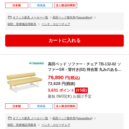
オフィス家具 メーカー一覧
高田ベッド製作所(TakadaBed)
病院・医療施設用家具
ベンチ・ロビーチェア
高田ベッド ソファー・チェア TB-132-02 ソ
ファーSR・背付き(02) 待合室 丸みのある
優...
79,890
円(税込)
72,628
円(税抜)
3,631
ポイント
(
5
倍)
最短 09/03(木) お届け予定
オフィス家具 メーカー一覧
高田ベッド製作所(TakadaBed)
病院・医療施設用家具
ベンチ・ロビーチェア