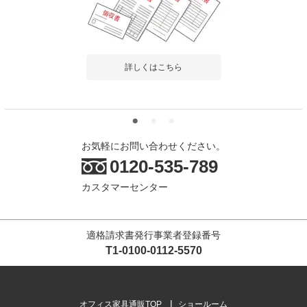
高田ベッド ソファー・チェア TB-749-02
モクベンチ(三人掛) ナチュラルな風合 脚部
滑り止めゴム付 低臭クリア塗装採用 カラ
ー(18色)選択可
4.0
詳しくはこちら
レビュー数
1
件
平均評価
4.0
2024-03-14
お気軽にお問い合わせください。
ご購入者様
購入確認済み
0120-535-789
木の感じもよく、丈夫、掃除もし易いです。 脚のがたつき
カスタマーセンター
さえなければ言うこと無しでした。
木の感じもよく、丈夫、掃除もし易いです。 脚のがたつきさえ
なければ言うこと無しで...
もっと見る
適格請求書発行事業者登録番号
T1-0100-0112-5570
商品を見る
すべてのお客様のコメント見る
オフィス家具通販TOP
ショールーム