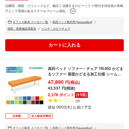
治療院・病院・クリニックなど、幅広く活躍するロビーソファ/背付き待合室の長椅
子として実績のあるスチールフレーム強化
…
オフィス家具 メーカー一覧
高田ベッド製作所(TakadaBed)
病院・医療施設用家具
ベンチ・ロビーチェア
高田ベッド ソファー・チェア TB-852 かどま
るソファー 座面かどまる加工仕様 シームラ
イン縫製...
47,890
円(税込)
43,537
円(税抜)
2,176
ポイント
(
5
倍)
1件
最短 09/03(木) お届け予定
オフィス家具 メーカー一覧
高田ベッド製作所(TakadaBed)