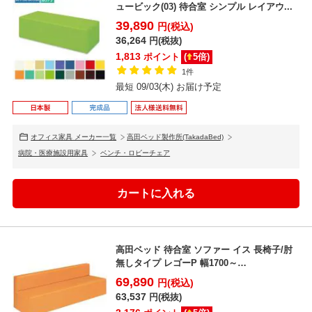
ュービック(03) 待合室 シンプル レイアウ...
39,890
円(税込)
36,264
円(税抜)
1,813
ポイント
(
5
倍)
1件
最短 09/03(木) お届け予定
オフィス家具 メーカー一覧
高田ベッド製作所(TakadaBed)
病院・医療施設用家具
ベンチ・ロビーチェア
高田ベッド 待合室 ソファー イス 長椅子/肘
無しタイプ レゴーP 幅1700～
1900mm/TB-...
69,890
円(税込)
63,537
円(税抜)