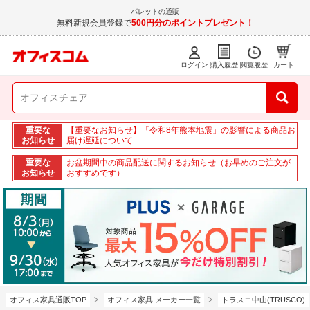
パレットの通販
無料新規会員登録で
500円分のポイントプレゼント！
ログイン
購入履歴
閲覧履歴
カート
重要な
【重要なお知らせ】「令和8年熊本地震」の影響による商品お
お知らせ
届け遅延について
重要な
お盆期間中の商品配送に関するお知らせ（お早めのご注文が
お知らせ
おすすめです）
オフィス家具通販TOP
オフィス家具 メーカー一覧
トラスコ中山(TRUSCO)