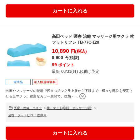
高田ベッド 医療 治療 マッサージ用マクラ 枕
フットリフレ TB-77C-120
10,890
円(税込)
9,900
円(税抜)
99
ポイント
最短 08/31(月) お届け予定
医療やマッサージの現場で役立つ足マクラ上肢から下肢まで、様々な部位を安定さ
せる足マクラ。豊富なカラー展開で、抗菌・
…
医療・整体・エステ
枕・マット(病院・マッサージ用)
足枕・フットピロー 医療用