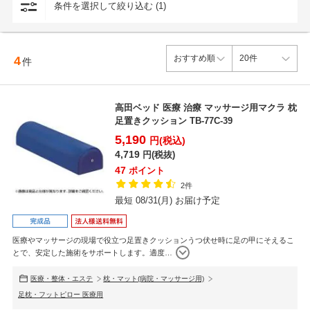
条件を選択して絞り込む (1)
4
件
高田ベッド 医療 治療 マッサージ用マクラ 枕
足置きクッション TB-77C-39
5,190
円(税込)
4,719
円(税抜)
47
ポイント
2件
最短 08/31(月) お届け予定
医療やマッサージの現場で役立つ足置きクッションうつ伏せ時に足の甲にそえるこ
とで、安定した施術をサポートします。適度
…
医療・整体・エステ
枕・マット(病院・マッサージ用)
足枕・フットピロー 医療用