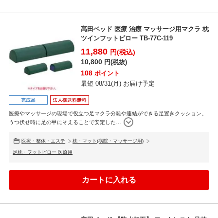
高田ベッド 医療 治療 マッサージ用マクラ 枕
ツインフットピロー TB-77C-119
11,880
円(税込)
10,800
円(税抜)
108
ポイント
最短 08/31(月) お届け予定
医療やマッサージの現場で役立つ足マクラ分離や連結ができる足置きクッション。
うつ伏せ時に足の甲にそえることで安定した
…
医療・整体・エステ
枕・マット(病院・マッサージ用)
足枕・フットピロー 医療用