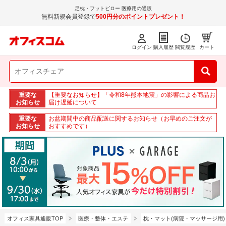
足枕・フットピロー 医療用の通販
無料新規会員登録で
500円分のポイントプレゼント！
ログイン
購入履歴
閲覧履歴
カート
重要な
【重要なお知らせ】「令和8年熊本地震」の影響による商品お
お知らせ
届け遅延について
重要な
お盆期間中の商品配送に関するお知らせ（お早めのご注文が
お知らせ
おすすめです）
オフィス家具通販TOP
医療・整体・エステ
枕・マット(病院・マッサージ用)