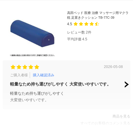
高田ベッド 医療 治療 マッサージ用マクラ
枕 足置きクッション TB-77C-39
4.5
レビュー数
2
件
平均評価
4.5
2026-05-08
ご購入者様
購入確認済み
ご購
軽量なため持ち運びがしやすく 大変使いやすいです。
治療
軽量なため持ち運びがしやすく
サイ
大変使いやすいです。
る力
商品を見る
すべてのお客様のコメント見る