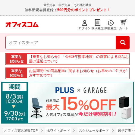
週予定表・年予定表・その他の通販
無料新規会員登録で
500円分のポイントプレゼント！
ログイン
購入履歴
閲覧履歴
カート
重要な
【重要なお知らせ】「令和8年熊本地震」の影響による商品お
お知らせ
届け遅延について
重要な
お盆期間中の商品配送に関するお知らせ（お早めのご注文が
お知らせ
おすすめです）
オフィス家具通販TOP
ホワイトボード
スケジュールボード
週予定表・