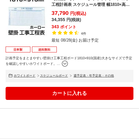
工程計画表 スケジュール管理 幅1810×高さ
910mm
37,790
円(税込)
34,355
円(税抜)
343
ポイント
4件
最短 08/28(金) お届け予定
計画予定をまとまやすい壁掛け工事工程ボード1810×910(国産)大きなサイズで予定
を確認しやすいホワイトボード。
…
ホワイトボード
スケジュールボード
週予定表・年予定表・その他