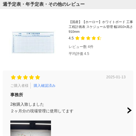
週予定表・年予定表・その他のレビュー
【国産】【ホーロー】ホワイトボード 工事
工程計画表 スケジュール管理 幅1810×高さ
910mm
4.5
レビュー数
4
件
平均評価
4.5
2025-01-13
ご購入者様
購入確認済み
ご購
事務所
工事
2枚購入致しました
大変
２ヶ月分の現場管理に使用してます
あり