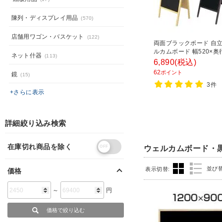
陳列・ディスプレイ用品
(570)
店舗用ワゴン・バスケット
(122)
両面ブラックボード 自立
ルカムボード 幅520×奥行
ネット什器
(113)
さ820mm
6,890
(税込)
62
ポイント
鏡
(15)
3件
+さらに表示
詳細絞り込み検索
在庫切れ商品を除く
ウェルカムボード・
並び
表示切替:
価格
～
円