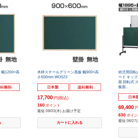
幅1200×高
木枠スチールグリーン黒板 幅900×高
幼児用回転
さ600mm WOS23
ード キッズ
面 回転式 
板面...
17,700
円(税込)
160
ポイント
69,400
円
最短 09/03(木) お届け予定
630
ポイン
最短 08/2