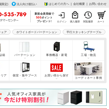
はじめての方へ
|
会社概要
|
お問い合わせ
域限定)
法人向け後払い
新規会員登録で
500
ポイント
プレゼント!
ログイン
購入履歴
閲覧履歴
カート
チェア
ホワイトボードパーテーション
平行スタッキングテーブル
駄箱
パーテーション
事務機器・家電
工場・物流
テリア
個室・集中ブース
お買い得から探す
コーディネート事例