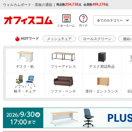
254,738
499,176
|
ウェルカムボード・黒板の通販
商品数
点
会員数
社
HOTワード
メッシュチェア
ロールスクリーン
連結
デスク・机
フリーアドレス
デスク周辺用品
椅子・チェア
ソファ・ベンチ
受付・エントランス
応