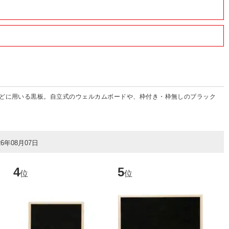
どに用いる黒板。自立式のウェルカムボードや、枠付き・枠無しのブラック
26年08月07日
4
5
6
位
位