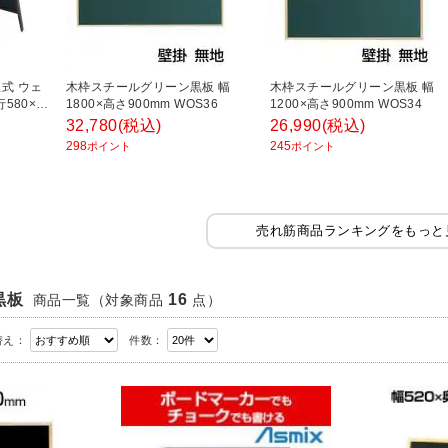
式 ウェ
木枠スチールグリーン黒板 幅
木枠スチールグリーン黒板 幅
580×高
1800×高さ900mm WOS36
1200×高さ900mm WOS34
32,780
(税込)
26,990
(税込)
298
245
ポイント
ポイント
売れ筋商品ランキングをもっと
黒板
16
商品一覧
（対象商品
点）
替え：
件数：