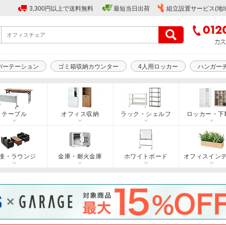
3,300円以上で送料無料
最短当日出荷
組立設置サービス(地
パーテーション
ゴミ箱収納カウンター
4人用ロッカー
ハンガー
テーブル
オフィス収納
ラック・シェルフ
ロッカー・下
接・ラウンジ
金庫・耐火金庫
ホワイトボード
オフィスイン