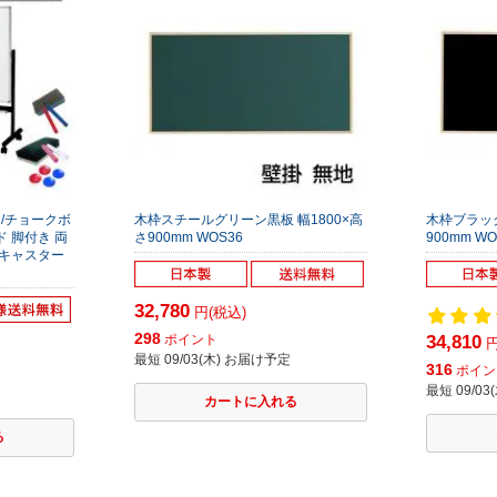
/チョークボ
木枠スチールグリーン黒板 幅1800×高
木枠ブラック
 脚付き 両
さ900mm WOS36
900mm WO
 キャスター
32,780
円(税込)
298
ポイント
34,810
円
最短 09/03(木) お届け予定
316
ポイン
最短 09/0