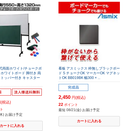
式両面ホワイト/チョークボ
看板 アスミックス 枠無しブラックボー
 ホワイトボード 脚付き 両
ド S チョークOK マーカーOK マグネッ
ストッパー付き キャスター
トOK BB019BK 幅300 × ...
2,450
円(税込)
(税込)
22
ポイント
ト
最短 08/21(金) お届け予定
7(木) お届け予定