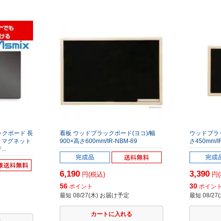
ックボード 長
看板 ウッドブラックボード(ヨコ)/幅
ウッドブラッ
K マグネット
900×高さ600mm/IR-NBM-69
さ450mm/I
..
6,190
3,390
円(税込)
円(
56
30
ポイント
ポイン
最短 08/27(木) お届け予定
最短 08/2