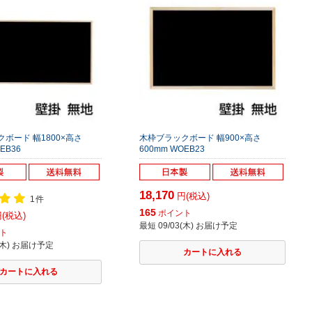
ボード 幅1800×高さ
木枠ブラックボード 幅900×高さ
EB36
600mm WOEB23
18,170
円(税込)
1件
165
ポイント
(税込)
最短 09/03(木) お届け予定
ト
3(木) お届け予定