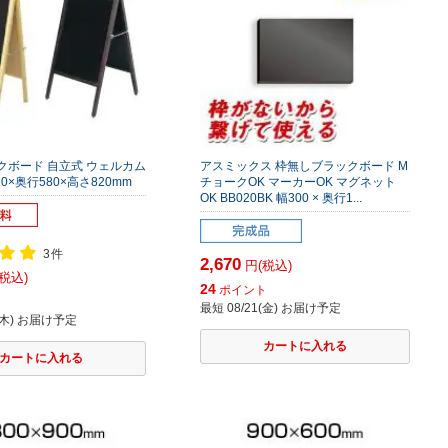
クボード 自立式 ウェルカム
アスミックス 枠無しブラックボード M
0×奥行580×高さ820mm
チョークOK マーカーOK マグネット
OK BB020BK 幅300 × 奥行1...
3件
2,670
円(税込)
税込)
24
ポイント
ト
最短 08/21(金) お届け予定
7(木) お届け予定