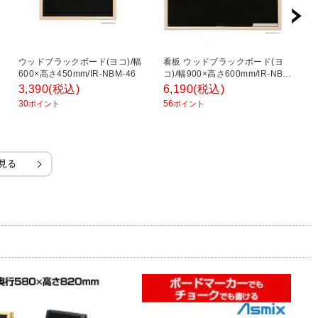
ウッドブラックボード(ヨコ)/幅
看板 ウッドブラックボード(ヨ
木
600×高さ450mm/IR-NBM-46
コ)/幅900×高さ600mm/IR-NBM-
さ
69
3,390
(税込)
6,190
(税込)
3
30
56
31
ポイント
ポイント
見る