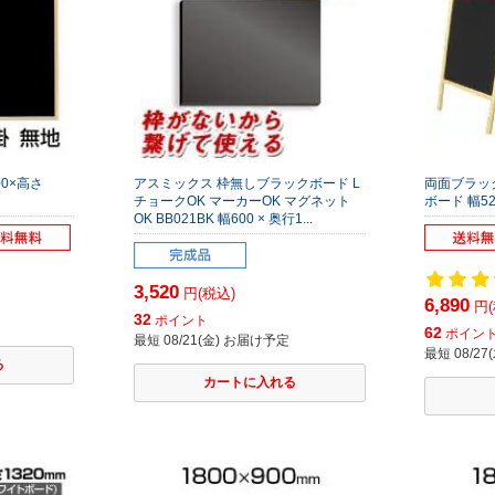
0×高さ
アスミックス 枠無しブラックボード L
両面ブラッ
チョークOK マーカーOK マグネット
ボード 幅52
OK BB021BK 幅600 × 奥行1...
3,520
円(税込)
6,890
円(
32
ポイント
62
ポイン
最短 08/21(金) お届け予定
最短 08/2