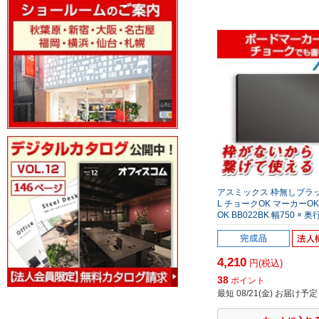
アスミックス 枠無しブラ
L チョークOK マーカーO
OK BB022BK 幅750 × 奥行.
4,210
円(税込)
38
ポイント
最短 08/21(金) お届け予定